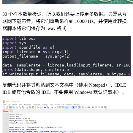
30 个样本数量极少，所以我们还要上传更多数据。只需从互
联网下载声音，将它们重新采样到 16000 Hz，并使用此转换
器脚本将它们保存为 .wav 格式
import
 librosa 
import
 sys
import
 soundfile 
as
 sf
input_filename 
=
 sys
.
argv
[
1
]
output_filename 
=
 sys
.
argv
[
2
]
data
,
 samplerate 
=
 librosa
.
load
(
input_filename
,
 sr
=
1600
print
(
data
.
shape
,
 samplerate
)
sf
.
write
(
output_filename
,
 data
,
 samplerate
,
 subtype
=
'PC
复制代码并将其粘贴到文本文档中（使用 Notepad++、IDLE
IDE 或其他合适的 IDE。不要使用 Windows 默认记事本）。