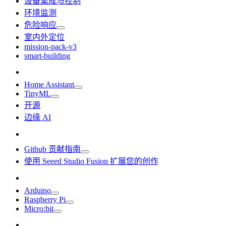
设备集成与控制
环境监测
危险响应
室内外定位
mission-pack-v3
smart-building
Home Assistant
TinyML
开源
边缘 AI
Github 贡献指南
使用 Seeed Studio Fusion 扩展您的创作
Arduino
Raspberry Pi
Micro:bit