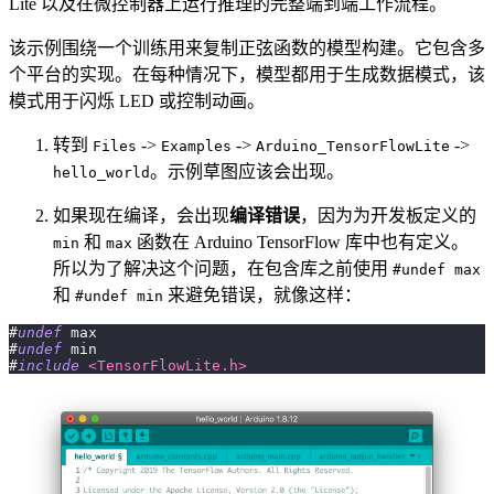
Lite 以及在微控制器上运行推理的完整端到端工作流程。
该示例围绕一个训练用来复制正弦函数的模型构建。它包含多
个平台的实现。在每种情况下，模型都用于生成数据模式，该
模式用于闪烁 LED 或控制动画。
转到
->
->
->
Files
Examples
Arduino_TensorFlowLite
。示例草图应该会出现。
hello_world
如果现在编译，会出现
编译错误
，因为为开发板定义的
和
函数在 Arduino TensorFlow 库中也有定义。
min
max
所以为了解决这个问题，在包含库之前使用
#undef max
和
来避免错误，就像这样：
#undef min
#
undef
max
#
undef
min
#
include
<TensorFlowLite.h>