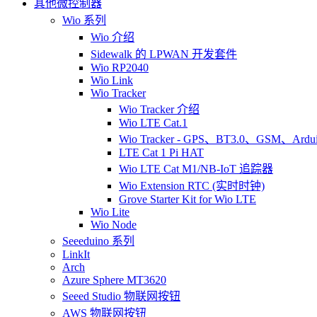
其他微控制器
Wio 系列
Wio 介绍
Sidewalk 的 LPWAN 开发套件
Wio RP2040
Wio Link
Wio Tracker
Wio Tracker 介绍
Wio LTE Cat.1
Wio Tracker - GPS、BT3.0、GSM、Ard
LTE Cat 1 Pi HAT
Wio LTE Cat M1/NB-IoT 追踪器
Wio Extension RTC (实时时钟)
Grove Starter Kit for Wio LTE
Wio Lite
Wio Node
Seeeduino 系列
LinkIt
Arch
Azure Sphere MT3620
Seeed Studio 物联网按钮
AWS 物联网按钮