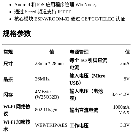
Android 和 iOS 应用程序管理 Wio Node。
通过 Seeed 频道支持 IFTTT
核心模块 ESP-WROOM-02 通过 CE/FCC/TELEC 认证
规格参数
常规
值
电源管理
值
每个 I/O 引脚直流
28mm * 28mm
12mA
尺寸
电流
输入电压（Micro
26MHz
5V
晶振
USB）
输入电压（电池
4MBytes
3.4~4.2V
闪存
(W25Q32B)
座）
Wi-Fi 网络协
1000mA
802.11b/g/n
输出直流电流
MAX
议
Wi-Fi 加密技
WEP/TKIP/AES
3.3V
工作电压
术