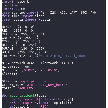
import
 network
import
 mqtt
import
 utime
from
 machine 
import
 Pin
,
 I2C
,
 ADC
,
 UART
,
 SPI
,
 PWM
from
 time 
import
 sleep
from
 ws2812 
import
 WS2812
BLACK 
=
(
0
,
0
,
0
)
RED 
=
(
255
,
0
,
0
)
YELLOW 
=
(
255
,
150
,
0
)
GREEN 
=
(
0
,
255
,
0
)
CYAN 
=
(
0
,
255
,
255
)
BLUE 
=
(
0
,
0
,
255
)
PURPLE 
=
(
180
,
0
,
255
)
WHITE 
=
(
255
,
255
,
255
)
led 
=
 WS2812
(
13
,
10
)
#WS2812(pin_num,led_count)
N1 
=
 network
.
WLAN_SPI
(
network
.
STA_IF
)
N1
.
active
(
True
)
N1
.
connect
(
"CHCK"
,
"depot0510"
)
sleep
(
1
)
SERVER 
=
'mqtt.p2hp.com'
CLIENT_ID 
=
'Wio RP2040_Dev_board'
TOPIC 
=
'RGB_LED'
def
mqtt_callback
(
topic
)
:
print
(
'topic: {}'
.
format
(
topic
[
0
]
)
)
print
(
'msg:{}'
.
format
(
topic
[
1
]
)
)
if
(
topic
[
1
]
==
"RED"
)
: