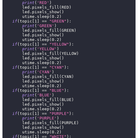
print
(
'RED'
)
        led
.
pixels_fill
(
RED
)
        led
.
pixels_show
(
)
        utime
.
sleep
(
0.2
)
if
(
topic
[
1
]
==
"GREEN"
)
:
print
(
'GREEN'
)
        led
.
pixels_fill
(
GREEN
)
        led
.
pixels_show
(
)
        utime
.
sleep
(
0.2
)
if
(
topic
[
1
]
==
"YELLOW"
)
:
print
(
'YELLOW'
)
        led
.
pixels_fill
(
YELLOW
)
        led
.
pixels_show
(
)
        utime
.
sleep
(
0.2
)
if
(
topic
[
1
]
==
"CYAN"
)
:
print
(
'CYAN'
)
        led
.
pixels_fill
(
CYAN
)
        led
.
pixels_show
(
)
        utime
.
sleep
(
0.2
)
if
(
topic
[
1
]
==
"BLUE"
)
:
print
(
'BLUE'
)
        led
.
pixels_fill
(
BLUE
)
        led
.
pixels_show
(
)
        utime
.
sleep
(
0.2
)
if
(
topic
[
1
]
==
"PURPLE"
)
:
print
(
'PURPLE'
)
        led
.
pixels_fill
(
PURPLE
)
        led
.
pixels_show
(
)
        utime
.
sleep
(
0.2
)
if
(
topic
[
1
]
==
"WHITE"
)
: