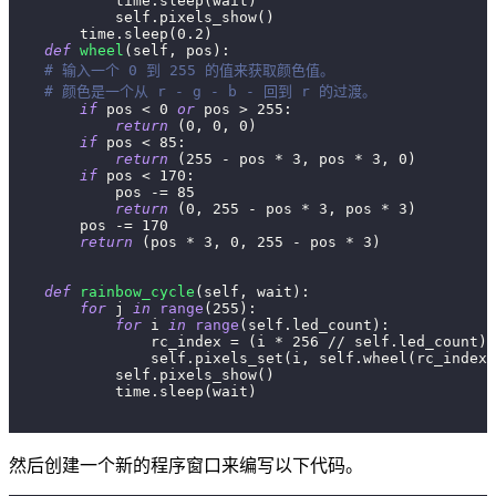
            time
.
sleep
(
wait
)
            self
.
pixels_show
(
)
        time
.
sleep
(
0.2
)
def
wheel
(
self
,
 pos
)
:
# 输入一个 0 到 255 的值来获取颜色值。
# 颜色是一个从 r - g - b - 回到 r 的过渡。
if
 pos 
<
0
or
 pos 
>
255
:
return
(
0
,
0
,
0
)
if
 pos 
<
85
:
return
(
255
-
 pos 
*
3
,
 pos 
*
3
,
0
)
if
 pos 
<
170
:
            pos 
-=
85
return
(
0
,
255
-
 pos 
*
3
,
 pos 
*
3
)
        pos 
-=
170
return
(
pos 
*
3
,
0
,
255
-
 pos 
*
3
)
def
rainbow_cycle
(
self
,
 wait
)
:
for
 j 
in
range
(
255
)
:
for
 i 
in
range
(
self
.
led_count
)
:
                rc_index 
=
(
i 
*
256
//
 self
.
led_count
)
                self
.
pixels_set
(
i
,
 self
.
wheel
(
rc_index 
            self
.
pixels_show
(
)
            time
.
sleep
(
wait
)
然后创建一个新的程序窗口来编写以下代码。