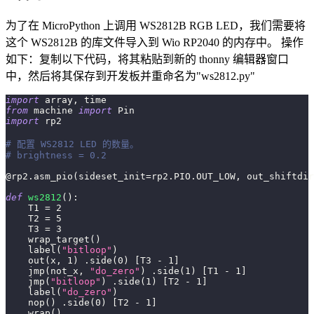
为了在 MicroPython 上调用 WS2812B RGB LED，我们需要将
这个 WS2812B 的库文件导入到 Wio RP2040 的内存中。 操作
如下：复制以下代码，将其粘贴到新的 thonny 编辑器窗口
中，然后将其保存到开发板并重命名为"ws2812.py"
import
 array
,
 time
from
 machine 
import
 Pin
import
 rp2
# 配置 WS2812 LED 的数量。
# brightness = 0.2
@rp2
.
asm_pio
(
sideset_init
=
rp2
.
PIO
.
OUT_LOW
,
 out_shiftdir
def
ws2812
(
)
:
    T1 
=
2
    T2 
=
5
    T3 
=
3
    wrap_target
(
)
    label
(
"bitloop"
)
    out
(
x
,
1
)
.
side
(
0
)
[
T3 
-
1
]
    jmp
(
not_x
,
"do_zero"
)
.
side
(
1
)
[
T1 
-
1
]
    jmp
(
"bitloop"
)
.
side
(
1
)
[
T2 
-
1
]
    label
(
"do_zero"
)
    nop
(
)
.
side
(
0
)
[
T2 
-
1
]
    wrap
(
)