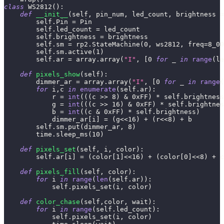
class
WS2812
(
)
:
def
__init__
(
self
,
 pin_num
,
 led_count
,
 brightness 
=
        self
.
Pin 
=
 Pin
        self
.
led_count 
=
 led_count
        self
.
brightness 
=
 brightness
        self
.
sm 
=
 rp2
.
StateMachine
(
0
,
 ws2812
,
 freq
=
8_00
        self
.
sm
.
active
(
1
)
        self
.
ar 
=
 array
.
array
(
"I"
,
[
0
for
 _ 
in
range
(
le
def
pixels_show
(
self
)
:
        dimmer_ar 
=
 array
.
array
(
"I"
,
[
0
for
 _ 
in
range
(
for
 i
,
c 
in
enumerate
(
self
.
ar
)
:
            r 
=
int
(
(
(
c 
>>
8
)
&
0xFF
)
*
 self
.
brightness
            g 
=
int
(
(
(
c 
>>
16
)
&
0xFF
)
*
 self
.
brightnes
            b 
=
int
(
(
c 
&
0xFF
)
*
 self
.
brightness
)
            dimmer_ar
[
i
]
=
(
g
<<
16
)
+
(
r
<<
8
)
+
 b
        self
.
sm
.
put
(
dimmer_ar
,
8
)
        time
.
sleep_ms
(
10
)
def
pixels_set
(
self
,
 i
,
 color
)
:
        self
.
ar
[
i
]
=
(
color
[
1
]
<<
16
)
+
(
color
[
0
]
<<
8
)
+
 c
def
pixels_fill
(
self
,
 color
)
:
for
 i 
in
range
(
len
(
self
.
ar
)
)
:
            self
.
pixels_set
(
i
,
 color
)
def
color_chase
(
self
,
color
,
 wait
)
:
for
 i 
in
range
(
self
.
led_count
)
:
            self
.
pixels_set
(
i
,
 color
)