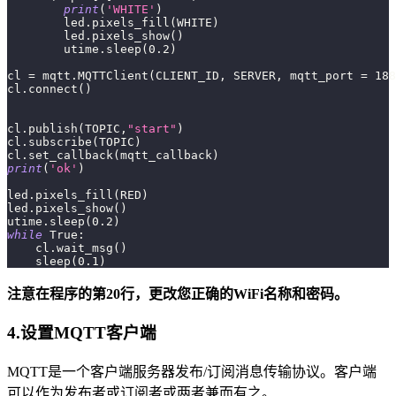
print
(
'WHITE'
)
        led
.
pixels_fill
(
WHITE
)
        led
.
pixels_show
(
)
        utime
.
sleep
(
0.2
)
cl 
=
 mqtt
.
MQTTClient
(
CLIENT_ID
,
 SERVER
,
 mqtt_port 
=
188
cl
.
connect
(
)
cl
.
publish
(
TOPIC
,
"start"
)
cl
.
subscribe
(
TOPIC
)
cl
.
set_callback
(
mqtt_callback
)
print
(
'ok'
)
led
.
pixels_fill
(
RED
)
led
.
pixels_show
(
)
utime
.
sleep
(
0.2
)
while
True
:
    cl
.
wait_msg
(
)
    sleep
(
0.1
)
注意在程序的第20行，更改您正确的WiFi名称和密码。
4.设置MQTT客户端
MQTT是一个客户端服务器发布/订阅消息传输协议。客户端
可以作为发布者或订阅者或两者兼而有之。