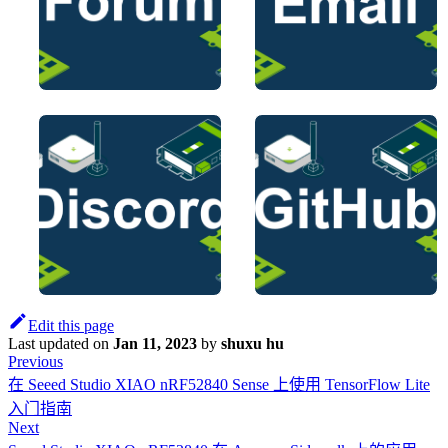
Edit this page
Last updated
on
Jan 11, 2023
by
shuxu hu
Previous
在 Seeed Studio XIAO nRF52840 Sense 上使用 TensorFlow Lite
入门指南
Next