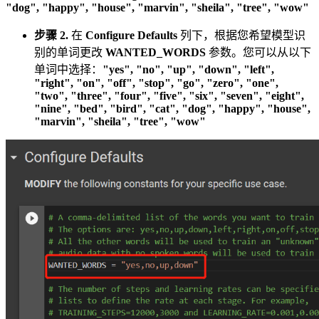
"dog", "happy", "house", "marvin", "sheila", "tree", "wow"
步骤 2.
在
Configure Defaults
列下，根据您希望模型识
别的单词更改
WANTED_WORDS
参数。您可以从以下
单词中选择：
"yes", "no", "up", "down", "left",
"right", "on", "off", "stop", "go", "zero", "one",
"two", "three", "four", "five", "six", "seven", "eight",
"nine", "bed", "bird", "cat", "dog", "happy", "house",
"marvin", "sheila", "tree", "wow"