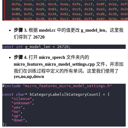
步骤 3.
根据
model.cc
中的值更改
g_model_len
。这里我
们得到了
26720
const
int
 g_model_len 
=
26720
;
步骤 4.
打开
micro_speech
文件夹内的
micro_features_micro_model_settings.cpp
文件，并添加
我们在训练过程中定义的所有单词。这里我们使用了
yes,no,up,down
#
include
"micro_features_micro_model_settings.h"
const
char
*
 kCategoryLabels
[
kCategoryCount
]
=
{
"silence"
,
"unknown"
,
"yes"
,
"no"
,
"up"
,
"down"
,
}
;