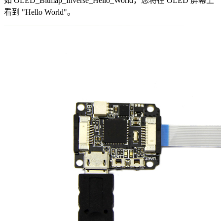
如 OLED_Bitmap_Inverse_Hello_World，您将在 OLED 屏幕上
看到 "Hello World"。