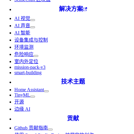
解决方案
AI 视觉
AI 声音
AI 智能
设备集成与控制
环境监测
危险响应
室内外定位
mission-pack-v3
smart-building
技术主题
Home Assistant
TinyML
开源
边缘 AI
贡献
Github 贡献指南