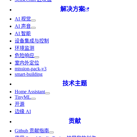
解决方案
AI 视觉
AI 声音
AI 智能
设备集成与控制
环境监测
危险响应
室内外定位
mission-pack-v3
smart-building
技术主题
Home Assistant
TinyML
开源
边缘 AI
贡献
Github 贡献指南