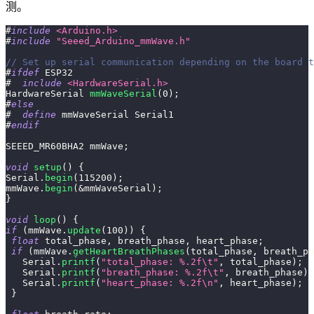
测。
#
include
<Arduino.h>
#
include
"Seeed_Arduino_mmWave.h"
// Set up serial communication depending on the board t
#
ifdef
ESP32
#
include
<HardwareSerial.h>
HardwareSerial 
mmWaveSerial
(
0
)
;
#
else
#
define
mmWaveSerial
Serial1
#
endif
SEEED_MR60BHA2 mmWave
;
void
setup
(
)
{
Serial
.
begin
(
115200
)
;
mmWave
.
begin
(
&
mmWaveSerial
)
;
}
void
loop
(
)
{
if
(
mmWave
.
update
(
100
)
)
{
float
 total_phase
,
 breath_phase
,
 heart_phase
;
if
(
mmWave
.
getHeartBreathPhases
(
total_phase
,
 breath_ph
   Serial
.
printf
(
"total_phase: %.2f\t"
,
 total_phase
)
;
   Serial
.
printf
(
"breath_phase: %.2f\t"
,
 breath_phase
)
;
   Serial
.
printf
(
"heart_phase: %.2f\n"
,
 heart_phase
)
;
}