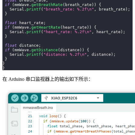
float
 breath_rate
;
if
(
mmWave
.
getBreathRate
(
breath_rate
)
)
{
   Serial
.
printf
(
"breath_rate: %.2f\n"
,
 breath_rate
)
;
}
float
 heart_rate
;
if
(
mmWave
.
getHeartRate
(
heart_rate
)
)
{
   Serial
.
printf
(
"heart_rate: %.2f\n"
,
 heart_rate
)
;
}
float
 distance
;
if
(
mmWave
.
getDistance
(
distance
)
)
{
   Serial
.
printf
(
"distance: %.2f\n"
,
 distance
)
;
}
}
}
在 Arduino 串口监视器上的输出如下所示：