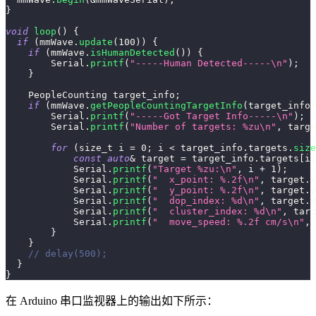
}
void
loop
(
)
{
if
(
mmWave
.
update
(
100
)
)
{
if
(
mmWave
.
isHumanDetected
(
)
)
{
        Serial
.
printf
(
"-----Human Detected-----\n"
)
;
}
    PeopleCounting target_info
;
if
(
mmWave
.
getPeopleCountingTargetInfo
(
target_info
)
        Serial
.
printf
(
"-----Got Target Info-----\n"
)
;
        Serial
.
printf
(
"Number of targets: %zu\n"
,
 targe
for
(
size_t i 
=
0
;
 i 
<
 target_info
.
targets
.
size
const
auto
&
 target 
=
 target_info
.
targets
[
i
]
            Serial
.
printf
(
"Target %zu:\n"
,
 i 
+
1
)
;
            Serial
.
printf
(
"  x_point: %.2f\n"
,
 target
.
x
            Serial
.
printf
(
"  y_point: %.2f\n"
,
 target
.
y
            Serial
.
printf
(
"  dop_index: %d\n"
,
 target
.
d
            Serial
.
printf
(
"  cluster_index: %d\n"
,
 targ
            Serial
.
printf
(
"  move_speed: %.2f cm/s\n"
,
 
}
}
// delay(500);
}
}
在 Arduino 串口监视器上的输出如下所示：