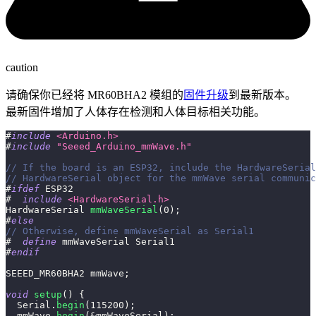
caution
请确保你已经将 MR60BHA2 模组的
固件升级
到最新版本。
最新固件增加了人体存在检测和人体目标相关功能。
#
include
<Arduino.h>
#
include
"Seeed_Arduino_mmWave.h"
// If the board is an ESP32, include the HardwareSerial
// HardwareSerial object for the mmWave serial communic
#
ifdef
ESP32
#
include
<HardwareSerial.h>
HardwareSerial 
mmWaveSerial
(
0
)
;
#
else
// Otherwise, define mmWaveSerial as Serial1
#
define
mmWaveSerial
Serial1
#
endif
SEEED_MR60BHA2 mmWave
;
void
setup
(
)
{
  Serial
.
begin
(
115200
)
;
  mmWave
.
begin
(
&
mmWaveSerial
)
;