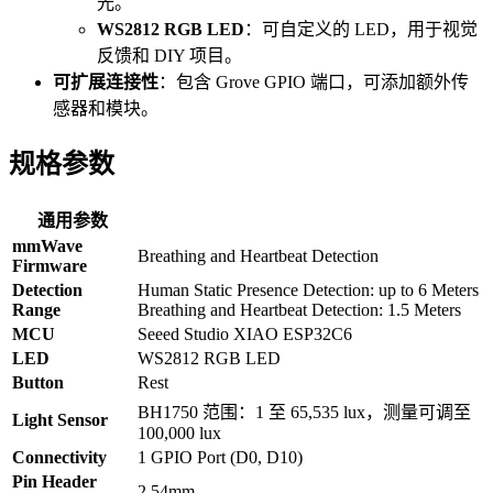
光。
WS2812 RGB LED
：可自定义的 LED，用于视觉
反馈和 DIY 项目。
可扩展连接性
：包含 Grove GPIO 端口，可添加额外传
感器和模块。
规格参数
通用参数
mmWave
Breathing and Heartbeat Detection
Firmware
Detection
Human Static Presence Detection: up to 6 Meters
Range
Breathing and Heartbeat Detection: 1.5 Meters
MCU
Seeed Studio XIAO ESP32C6
LED
WS2812 RGB LED
Button
Rest
BH1750 范围：1 至 65,535 lux，测量可调至
Light Sensor
100,000 lux
Connectivity
1 GPIO Port (D0, D10)
Pin Header
2.54mm