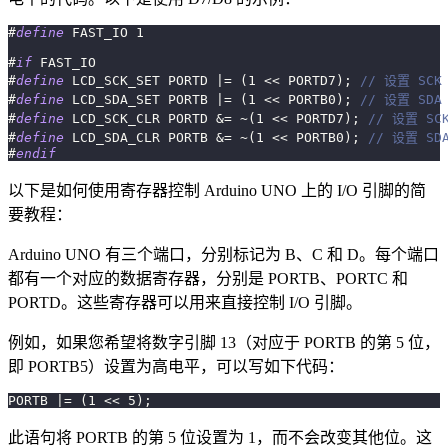
#
define
FAST_IO
1
#
if
FAST_IO
#
define
LCD_SCK_SET
PORTD 
|=
(
1
<<
 PORTD7
)
;
// 设置 SC
#
define
LCD_SDA_SET
PORTB 
|=
(
1
<<
 PORTB0
)
;
// 设置 SD
#
define
LCD_SCK_CLR
PORTD 
&=
~
(
1
<<
 PORTD7
)
;
// 设置 SC
#
define
LCD_SDA_CLR
PORTB 
&=
~
(
1
<<
 PORTB0
)
;
// 设置 SD
#
endif
以下是如何使用寄存器控制 Arduino UNO 上的 I/O 引脚的简
要教程：
Arduino UNO 有三个端口，分别标记为 B、C 和 D。每个端口
都有一个对应的数据寄存器，分别是 PORTB、PORTC 和
PORTD。这些寄存器可以用来直接控制 I/O 引脚。
例如，如果您希望将数字引脚 13（对应于 PORTB 的第 5 位，
即 PORTB5）设置为高电平，可以写如下代码：
PORTB 
|=
(
1
<<
5
)
;
此语句将 PORTB 的第 5 位设置为 1，而不会改变其他位。这