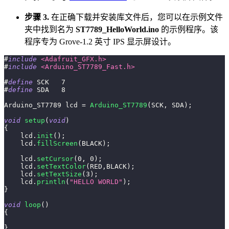
步骤 3.
在正确下载并安装库文件后，您可以在示例文件
夹中找到名为
ST7789_HelloWorld.ino
的示例程序。该
程序专为 Grove-1.2 英寸 IPS 显示屏设计。
#
include
<Adafruit_GFX.h>
#
include
<Arduino_ST7789_Fast.h>
#
define
SCK
7
#
define
SDA
8
Arduino_ST7789 lcd 
=
Arduino_ST7789
(
SCK
,
 SDA
)
;
void
setup
(
void
)
{
    lcd
.
init
(
)
;
    lcd
.
fillScreen
(
BLACK
)
;
    lcd
.
setCursor
(
0
,
0
)
;
    lcd
.
setTextColor
(
RED
,
BLACK
)
;
    lcd
.
setTextSize
(
3
)
;
    lcd
.
println
(
"HELLO WORLD"
)
;
}
void
loop
(
)
{
}