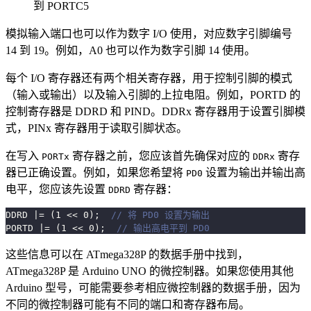
到 PORTC5
模拟输入端口也可以作为数字 I/O 使用，对应数字引脚编号
14 到 19。例如，A0 也可以作为数字引脚 14 使用。
每个 I/O 寄存器还有两个相关寄存器，用于控制引脚的模式
（输入或输出）以及输入引脚的上拉电阻。例如，PORTD 的
控制寄存器是 DDRD 和 PIND。DDRx 寄存器用于设置引脚模
式，PINx 寄存器用于读取引脚状态。
在写入
寄存器之前，您应该首先确保对应的
寄存
PORTx
DDRx
器已正确设置。例如，如果您希望将
设置为输出并输出高
PD0
电平，您应该先设置
寄存器：
DDRD
DDRD 
|=
(
1
<<
0
)
;
// 将 PD0 设置为输出
PORTD 
|=
(
1
<<
0
)
;
// 输出高电平到 PD0
这些信息可以在 ATmega328P 的数据手册中找到，
ATmega328P 是 Arduino UNO 的微控制器。如果您使用其他
Arduino 型号，可能需要参考相应微控制器的数据手册，因为
不同的微控制器可能有不同的端口和寄存器布局。