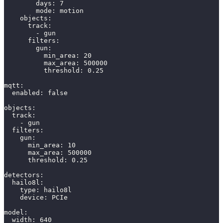
        days: 
7
        mode: motion
    objects:
      track:
        - gun
      filters:
        gun:
          min_area: 
20
          max_area: 
500000
          threshold: 
0.25
mqtt:
  enabled: 
false
objects:
  track:
    - gun
  filters:
    gun:
      min_area: 
10
      max_area: 
500000
      threshold: 
0.25
detectors:
  hailo8l:
    type: hailo8l
    device: PCIe
model:
  width: 
640