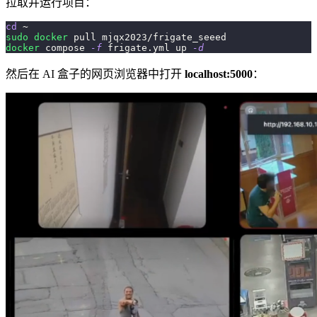
拉取并运行项目：
cd
 ~
sudo
docker
 pull mjqx2023/frigate_seeed
docker
 compose 
-f
 frigate.yml up 
-d
然后在 AI 盒子的网页浏览器中打开
localhost:5000
：