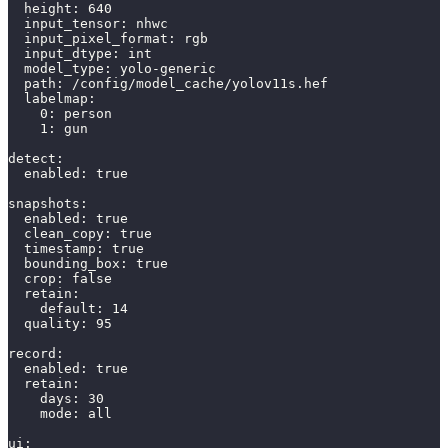
  height: 
640
  input_tensor: nhwc
  input_pixel_format: rgb
  input_dtype: int
  model_type: yolo-generic
  path: /config/model_cache/yolov11s.hef
  labelmap:
0
: person
1
: gun
detect:
  enabled: 
true
snapshots:
  enabled: 
true
  clean_copy: 
true
  timestamp: 
true
  bounding_box: 
true
  crop: 
false
  retain:
    default: 
14
  quality: 
95
record:
  enabled: 
true
  retain:
    days: 
30
    mode: all
ui: