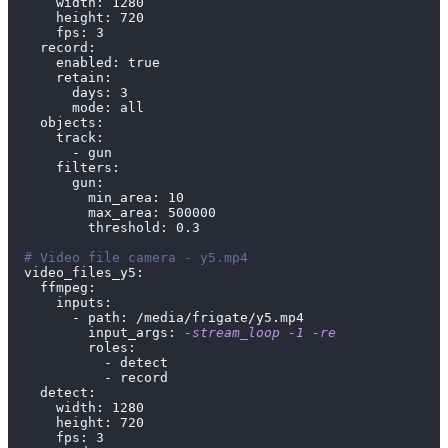
      width: 
1280
      height: 
720
      fps: 
3
    record:
      enabled: 
true
      retain:
        days: 
3
        mode: all
    objects:
      track:
        - gun
      filters:
        gun:
          min_area: 
10
          max_area: 
500000
          threshold: 
0.3
# Video file camera - y5.mp4
  video_files_y5:
    ffmpeg:
      inputs:
        - path: /media/frigate/y5.mp4
          input_args: 
-stream_loop
-1
-re
          roles:
            - detect
            - record
    detect:
      width: 
1280
      height: 
720
      fps: 
3