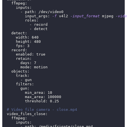
    ffmpeg:
      inputs:
        - path: /dev/video0
          input_args: 
-f
 v4l2 
-input_format
 mjpeg 
-vide
          roles:
            - record
            - detect
    detect:
      width: 
640
      height: 
480
      fps: 
3
    record:
      enabled: 
true
      retain:
        days: 
7
        mode: motion
    objects:
      track:
        - gun
      filters:
        gun:
          min_area: 
10
          max_area: 
100000
          threshold: 
0.25
# Video file camera - close.mp4
  video_files_close:
    ffmpeg:
      inputs:
        - path: /media/frigate/close.mp4