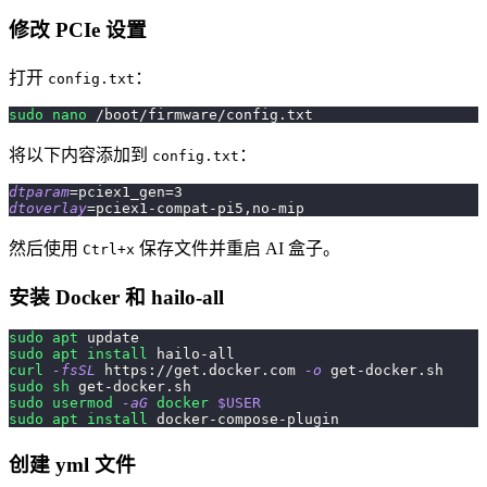
修改 PCIe 设置
打开
：
config.txt
sudo
nano
 /boot/firmware/config.txt
将以下内容添加到
：
config.txt
dtparam
=
pciex1_gen
=
3
dtoverlay
=
pciex1-compat-pi5,no-mip
然后使用
保存文件并重启 AI 盒子。
Ctrl+x
安装 Docker 和 hailo-all
sudo
apt
 update
sudo
apt
install
 hailo-all
curl
-fsSL
 https://get.docker.com 
-o
 get-docker.sh
sudo
sh
 get-docker.sh
sudo
usermod
-aG
docker
$USER
sudo
apt
install
 docker-compose-plugin
创建 yml 文件