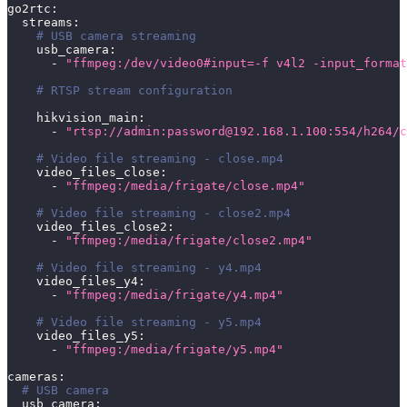
go2rtc:
  streams:
# USB camera streaming
    usb_camera:
      - 
"ffmpeg:/dev/video0#input=-f v4l2 -input_format
# RTSP stream configuration
    hikvision_main:
      - 
"rtsp://admin:
password@192.168.1.100
:554/h264/c
# Video file streaming - close.mp4
    video_files_close:
      - 
"ffmpeg:/media/frigate/close.mp4"
# Video file streaming - close2.mp4
    video_files_close2:
      - 
"ffmpeg:/media/frigate/close2.mp4"
# Video file streaming - y4.mp4
    video_files_y4:
      - 
"ffmpeg:/media/frigate/y4.mp4"
# Video file streaming - y5.mp4
    video_files_y5:
      - 
"ffmpeg:/media/frigate/y5.mp4"
cameras:
# USB camera
  usb_camera: