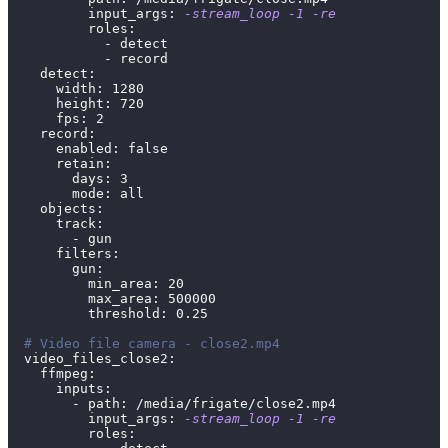
          input_args: 
-stream_loop
-1
-re
          roles:
            - detect
            - record
    detect:
      width: 
1280
      height: 
720
      fps: 
2
    record:
      enabled: 
false
      retain:
        days: 
3
        mode: all
    objects:
      track:
        - gun
      filters:
        gun:
          min_area: 
20
          max_area: 
500000
          threshold: 
0.25
# Video file camera - close2.mp4
  video_files_close2:
    ffmpeg:
      inputs:
        - path: /media/frigate/close2.mp4
          input_args: 
-stream_loop
-1
-re
          roles: