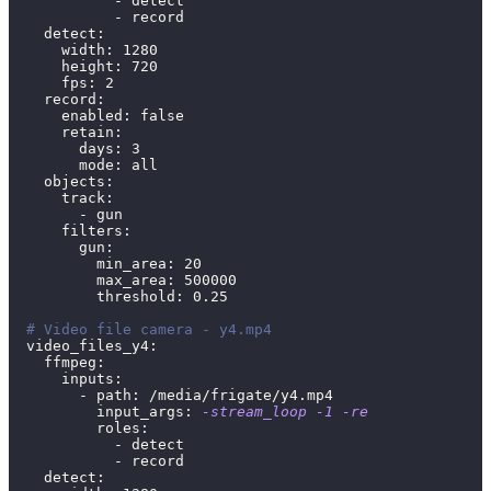
            - detect
            - record
    detect:
      width: 
1280
      height: 
720
      fps: 
2
    record:
      enabled: 
false
      retain:
        days: 
3
        mode: all
    objects:
      track:
        - gun
      filters:
        gun:
          min_area: 
20
          max_area: 
500000
          threshold: 
0.25
# Video file camera - y4.mp4
  video_files_y4:
    ffmpeg:
      inputs:
        - path: /media/frigate/y4.mp4
          input_args: 
-stream_loop
-1
-re
          roles:
            - detect
            - record
    detect: