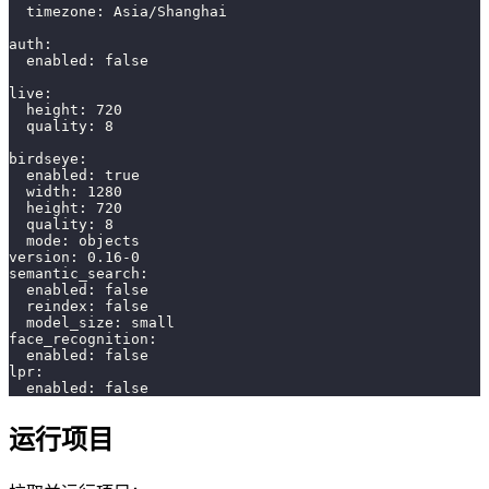
  timezone: Asia/Shanghai
auth:
  enabled: 
false
live:
  height: 
720
  quality: 
8
birdseye:
  enabled: 
true
  width: 
1280
  height: 
720
  quality: 
8
  mode: objects
version: 
0.16
-0
semantic_search:
  enabled: 
false
  reindex: 
false
  model_size: small
face_recognition:
  enabled: 
false
lpr:
  enabled: 
false
运行项目