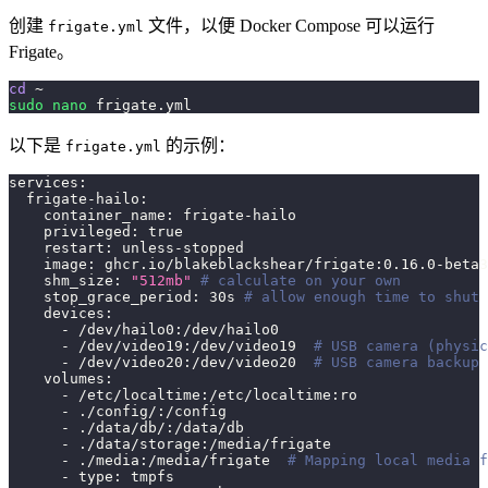
创建
文件，以便 Docker Compose 可以运行
frigate.yml
Frigate。
cd
 ~
sudo
nano
 frigate.yml
以下是
的示例：
frigate.yml
services:
  frigate-hailo:
    container_name: frigate-hailo
    privileged: 
true
    restart: unless-stopped
    image: ghcr.io/blakeblackshear/frigate:0.16.0-beta3
    shm_size: 
"512mb"
# calculate on your own
    stop_grace_period: 30s 
# allow enough time to shut 
    devices:
      - /dev/hailo0:/dev/hailo0
      - /dev/video19:/dev/video19  
# USB camera (physic
      - /dev/video20:/dev/video20  
# USB camera backup 
    volumes:
      - /etc/localtime:/etc/localtime:ro
      - ./config/:/config
      - ./data/db/:/data/db
      - ./data/storage:/media/frigate
      - ./media:/media/frigate  
# Mapping local media f
      - type: tmpfs