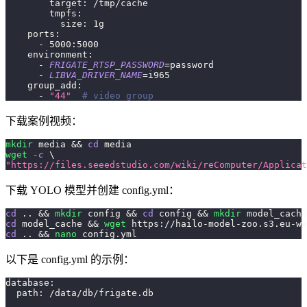
        target: /tmp/cache
        tmpfs:
          size: 1g
    ports:
      - 
5000
:5000
    environment:
      - 
FRIGATE_RTSP_PASSWORD
=
password
      - 
LIBVA_DRIVER_NAME
=
i965
    group_add:
      - 
"44"
# video group
下载案例视频：
mkdir
 media 
&&
cd
 media
wget
-c
\
"https://files.seeedstudio.com/wiki/reComputer/Applicat
下载 YOLO 模型并创建 config.yml：
cd
..
&&
mkdir
 config 
&&
cd
 config 
&&
mkdir
 model_cache
cd
 model_cache 
&&
wget
 https://hailo-model-zoo.s3.eu-we
cd
..
&&
nano
 config.yml
以下是 config.yml 的示例：
database:
  path: /data/db/frigate.db