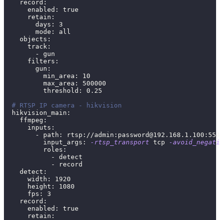
    record:
      enabled: 
true
      retain:
        days: 
3
        mode: all
    objects:
      track:
        - gun
      filters:
        gun:
          min_area: 
10
          max_area: 
500000
          threshold: 
0.25
# RTSP IP camera - hikvision
  hikvision_main:
    ffmpeg:
      inputs:
        - path: rtsp://admin:
password@192.168.1.100
:554
          input_args: 
-rtsp_transport
 tcp 
-avoid_negati
          roles:
            - detect
            - record
    detect:
      width: 
1920
      height: 
1080
      fps: 
3
    record:
      enabled: 
true
      retain: