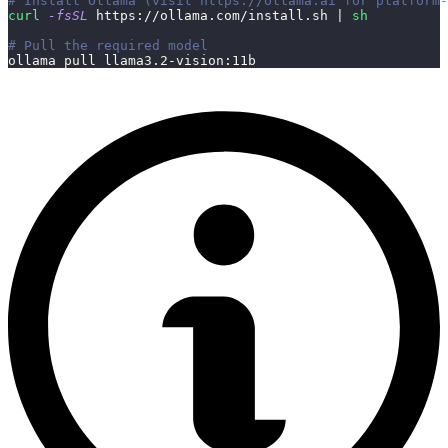
# Install Ollama (visit https://ollama.ai for platform-
curl
-fsSL
 https://ollama.com/install.sh 
|
sh
# Pull the required model
ollama pull llama3.2-vision:11b