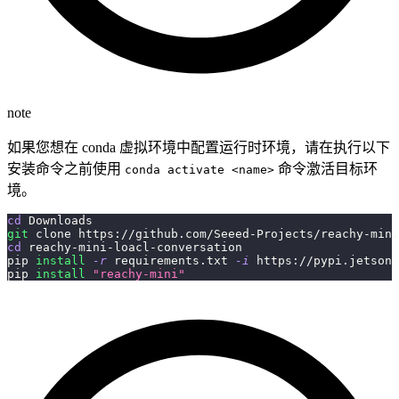
note
如果您想在 conda 虚拟环境中配置运行时环境，请在执行以下
安装命令之前使用
命令激活目标环
conda activate <name>
境。
cd
 Downloads
git
 clone https://github.com/Seeed-Projects/reachy-mini
cd
 reachy-mini-loacl-conversation
pip 
install
-r
 requirements.txt 
-i
 https://pypi.jetson-
pip 
install
"reachy-mini"