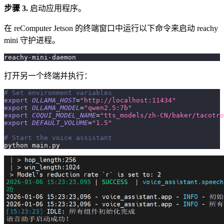
步骤 3.
启动应用程序。
在 reComputer Jetson 的终端窗口中运行以下命令来启动 reachy
mini 守护进程。
reachy-mini-daemon
打开另一个终端并执行：
# Set environment variables
export
OLLAMA_HOST
=
"http://localhost:11434"
export
OLLAMA_MODEL
=
"qwen2.5:7b"
export
COQUI_MODEL_NAME
=
"tts_models/zh-CN/baker/tacotro
export
DEFAULT_VOLUME
=
"1.5"
# Start the voice assistant
python main.py