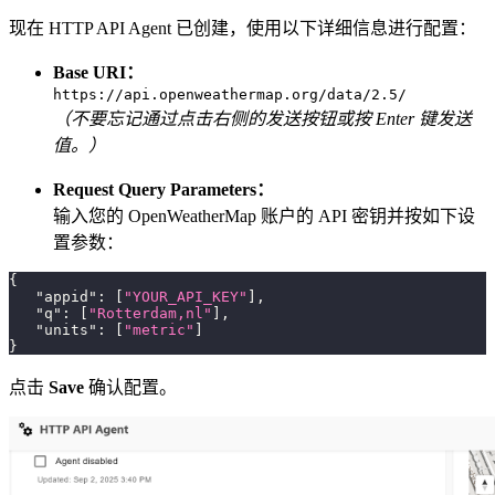
现在 HTTP API Agent 已创建，使用以下详细信息进行配置：
Base URI：
https://api.openweathermap.org/data/2.5/
（不要忘记通过点击右侧的发送按钮或按 Enter 键发送
值。）
Request Query Parameters：
输入您的 OpenWeatherMap 账户的 API 密钥并按如下设
置参数：
{
"appid"
:
[
"YOUR_API_KEY"
]
,
"q"
:
[
"Rotterdam,nl"
]
,
"units"
:
[
"metric"
]
}
点击
Save
确认配置。