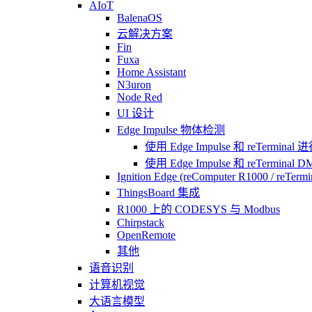
AIoT
BalenaOS
云解决方案
Fin
Fuxa
Home Assistant
N3uron
Node Red
UI 设计
Edge Impulse 物体检测
使用 Edge Impulse 和 reTermin
使用 Edge Impulse 和 reTermin
Ignition Edge (reComputer R1000 / reTerm
ThingsBoard 集成
R1000 上的 CODESYS 与 Modbus
Chirpstack
OpenRemote
其他
语音识别
计算机视觉
大语言模型