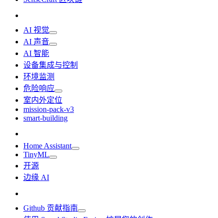
AI 视觉
AI 声音
AI 智能
设备集成与控制
环境监测
危险响应
室内外定位
mission-pack-v3
smart-building
Home Assistant
TinyML
开源
边缘 AI
Github 贡献指南