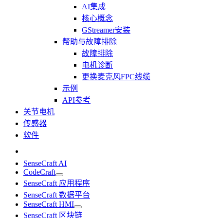
AI集成
核心概念
GStreamer安装
帮助与故障排除
故障排除
电机诊断
更换麦克风FPC线缆
示例
API参考
关节电机
传感器
软件
SenseCraft AI
CodeCraft
SenseCraft 应用程序
SenseCraft 数据平台
SenseCraft HMI
SenseCraft 区块链