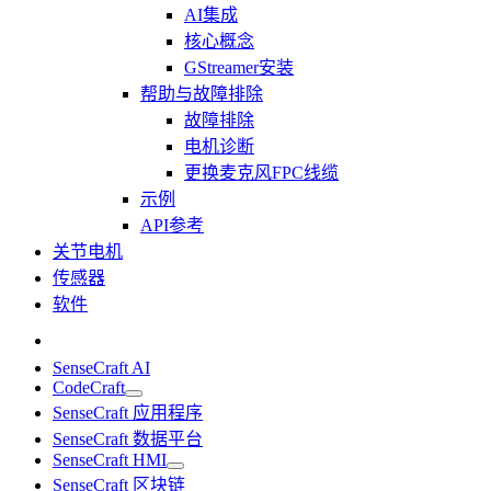
AI集成
核心概念
GStreamer安装
帮助与故障排除
故障排除
电机诊断
更换麦克风FPC线缆
示例
API参考
关节电机
传感器
软件
SenseCraft AI
CodeCraft
SenseCraft 应用程序
SenseCraft 数据平台
SenseCraft HMI
SenseCraft 区块链