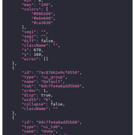
"min"
:
0
,
"max"
:
"100"
,
"colors"
:
[
"#00b500"
,
"#e6e600"
,
"#ca3838"
]
,
"seg1"
:
""
,
"seg2"
:
""
,
"diff"
:
 false,
"className"
:
""
,
"x"
:
670
,
"y"
:
160
,
"wires"
:
[
]
}
,
{
"id"
:
"7ac87662e9cf0550"
,
"type"
:
"ui_group"
,
"name"
:
"Default"
,
"tab"
:
"0dc7fe4a8add5b68"
,
"order"
:
1
,
"disp"
:
 true,
"width"
:
"6"
,
"collapse"
:
 false,
"className"
:
""
}
,
{
"id"
:
"0dc7fe4a8add5b68"
,
"type"
:
"ui_tab"
,
"name"
:
"Home"
,