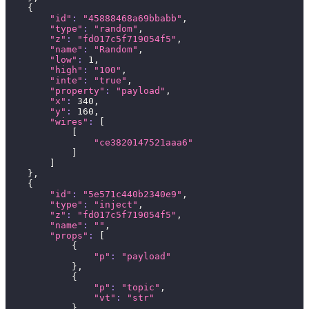
{
"id"
:
"45888468a69bbabb"
,
"type"
:
"random"
,
"z"
:
"fd017c5f719054f5"
,
"name"
:
"Random"
,
"low"
:
1
,
"high"
:
"100"
,
"inte"
:
"true"
,
"property"
:
"payload"
,
"x"
:
340
,
"y"
:
160
,
"wires"
:
[
[
"ce3820147521aaa6"
]
]
}
,
{
"id"
:
"5e571c440b2340e9"
,
"type"
:
"inject"
,
"z"
:
"fd017c5f719054f5"
,
"name"
:
""
,
"props"
:
[
{
"p"
:
"payload"
}
,
{
"p"
:
"topic"
,
"vt"
:
"str"
}