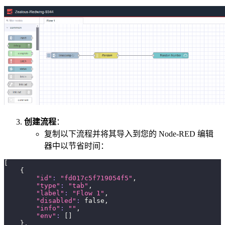
创建流程
：
复制以下流程并将其导入到您的 Node-RED 编辑
器中以节省时间：
[
{
"id"
:
"fd017c5f719054f5"
,
"type"
:
"tab"
,
"label"
:
"Flow 1"
,
"disabled"
:
 false,
"info"
:
""
,
"env"
:
[
]
}
,