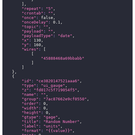
]
,
"repeat"
:
"5"
,
"crontab"
:
""
,
"once"
:
 false,
"onceDelay"
:
0.1
,
"topic"
:
""
,
"payload"
:
""
,
"payloadType"
:
"date"
,
"x"
:
130
,
"y"
:
160
,
"wires"
:
[
[
"45888468a69bbabb"
]
]
}
,
{
"id"
:
"ce3820147521aaa6"
,
"type"
:
"ui_gauge"
,
"z"
:
"fd017c5f719054f5"
,
"name"
:
""
,
"group"
:
"7ac87662e9cf0550"
,
"order"
:
0
,
"width"
:
0
,
"height"
:
0
,
"gtype"
:
"gage"
,
"title"
:
"Random Number"
,
"label"
:
"units"
,
"format"
:
"{{value}}"
,