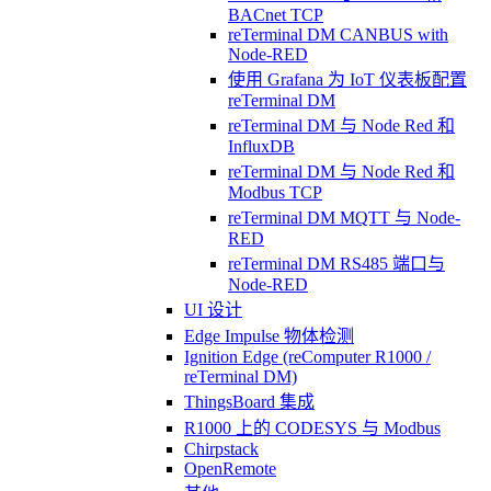
BACnet TCP
reTerminal DM CANBUS with
Node-RED
使用 Grafana 为 IoT 仪表板配置
reTerminal DM
reTerminal DM 与 Node Red 和
InfluxDB
reTerminal DM 与 Node Red 和
Modbus TCP
reTerminal DM MQTT 与 Node-
RED
reTerminal DM RS485 端口与
Node-RED
UI 设计
Edge Impulse 物体检测
Ignition Edge (reComputer R1000 /
reTerminal DM)
ThingsBoard 集成
R1000 上的 CODESYS 与 Modbus
Chirpstack
OpenRemote