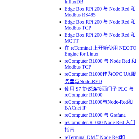
InfluxDB
Edge Box RPi 200 与 Node Red 和
Modbus RS485
Edge Box RPi 200 与 Node Red 和
Modbus TCP
Edge Box RPi 200 与 Node Red 和
MQTT
在 reTerminal 上开始使用 NEQTO
Engine for Linux
reComputer R1000 与 Node Red 和
Modbus TCP
reComputer R1000作为OPC UA服
务器与Node-RED
使用 S7 协议连接西门子 PLC 与
reComputer R1000
reComputer R1000与Node-Red和
BACnet IP
reComputer R1000 与 Grafana
reComputer-R1000 Node Red 入门
指南
reTerminal DM与Node Red和