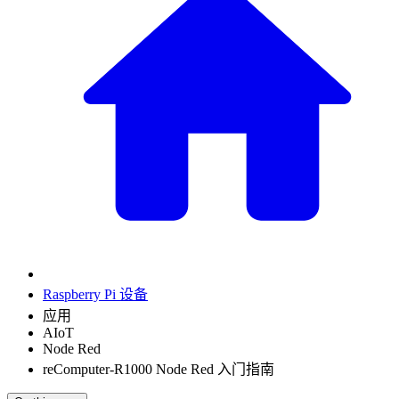
Raspberry Pi 设备
应用
AIoT
Node Red
reComputer-R1000 Node Red 入门指南