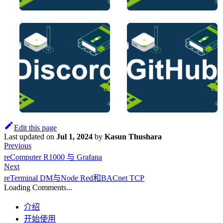
Edit this page
Last updated
on
Jul 1, 2024
by
Kasun Thushara
Previous
reComputer R1000 与 Grafana
Next
reTerminal DM与Node Red和BACnet TCP
Loading Comments...
介绍
开始使用