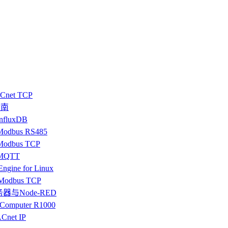
Cnet TCP
指南
nfluxDB
Modbus RS485
Modbus TCP
 MQTT
ine for Linux
 Modbus TCP
服务器与Node-RED
mputer R1000
Cnet IP