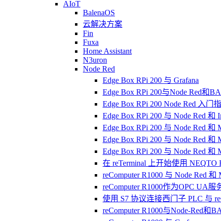
AIoT
BalenaOS
云解决方案
Fin
Fuxa
Home Assistant
N3uron
Node Red
Edge Box RPi 200 与 Grafana
Edge Box RPi 200与Node Red和BA
Edge Box RPi 200 Node Red 入门
Edge Box RPi 200 与 Node Red 和 I
Edge Box RPi 200 与 Node Red 和 
Edge Box RPi 200 与 Node Red 和 
Edge Box RPi 200 与 Node Red 和
在 reTerminal 上开始使用 NEQTO Eng
reComputer R1000 与 Node Red 和
reComputer R1000作为OPC UA
使用 S7 协议连接西门子 PLC 与 reCo
reComputer R1000与Node-Red和BA