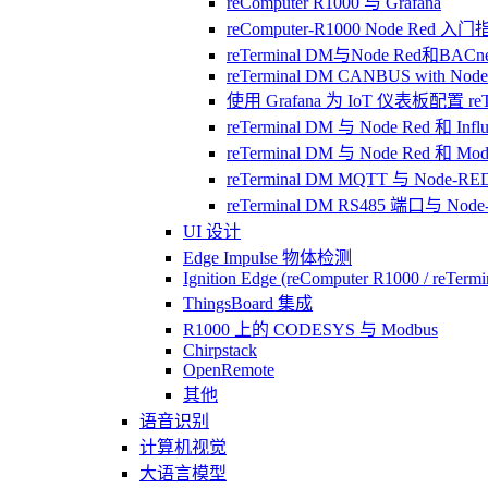
reComputer R1000 与 Grafana
reComputer-R1000 Node Red 入
reTerminal DM与Node Red和BACne
reTerminal DM CANBUS with Nod
使用 Grafana 为 IoT 仪表板配置 reTe
reTerminal DM 与 Node Red 和 Inf
reTerminal DM 与 Node Red 和 Mo
reTerminal DM MQTT 与 Node-RE
reTerminal DM RS485 端口与 Nod
UI 设计
Edge Impulse 物体检测
Ignition Edge (reComputer R1000 / reTerm
ThingsBoard 集成
R1000 上的 CODESYS 与 Modbus
Chirpstack
OpenRemote
其他
语音识别
计算机视觉
大语言模型