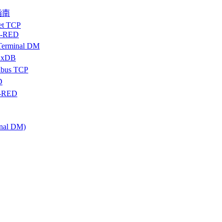
门指南
t TCP
e-RED
rminal DM
luxDB
dbus TCP
D
e-RED
inal DM)