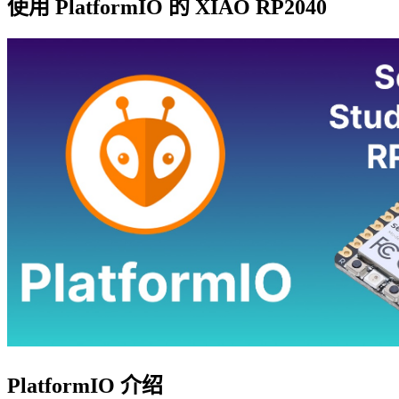
使用 PlatformIO 的 XIAO RP2040
PlatformIO 介绍