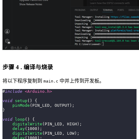
步骤 4 . 编译与烧录
将以下程序复制到
中并上传到开发板。
main.c
#
include
<Arduino.h>
void
setup
(
)
{
pinMode
(
PIN_LED
,
 OUTPUT
)
;
}
void
loop
(
)
{
digitalWrite
(
PIN_LED
,
 HIGH
)
;
delay
(
1000
)
;
digitalWrite
(
PIN_LED
,
 LOW
)
;
delay
(
1000
)
;