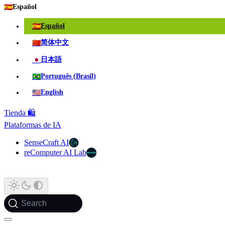
🇪🇸
Español
🇪🇸
Español
🇨🇳
简体中文
🇯🇵
日本語
🇧🇷
Português (Brasil)
🇺🇸
English
Tienda 🛍️
Plataformas de IA
SenseCraft AI
reComputer AI Lab
Search