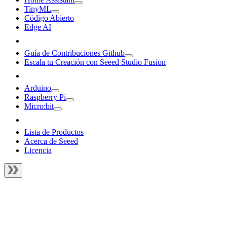
TinyML
Código Abierto
Edge AI
Guía de Contribuciones Github
Escala tu Creación con Seeed Studio Fusion
Arduino
Raspberry Pi
Micro:bit
Lista de Productos
Acerca de Seeed
Licencia