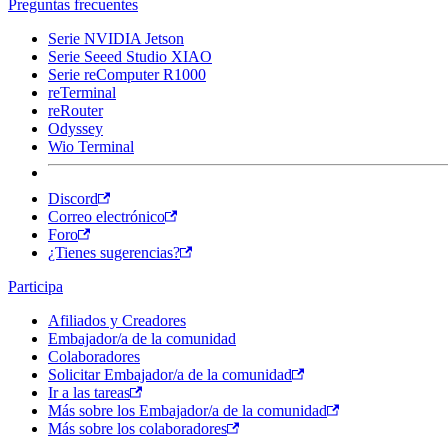
Preguntas frecuentes
Serie NVIDIA Jetson
Serie Seeed Studio XIAO
Serie reComputer R1000
reTerminal
reRouter
Odyssey
Wio Terminal
Discord
Correo electrónico
Foro
¿Tienes sugerencias?
Participa
Afiliados y Creadores
Embajador/a de la comunidad
Colaboradores
Solicitar Embajador/a de la comunidad
Ir a las tareas
Más sobre los Embajador/a de la comunidad
Más sobre los colaboradores