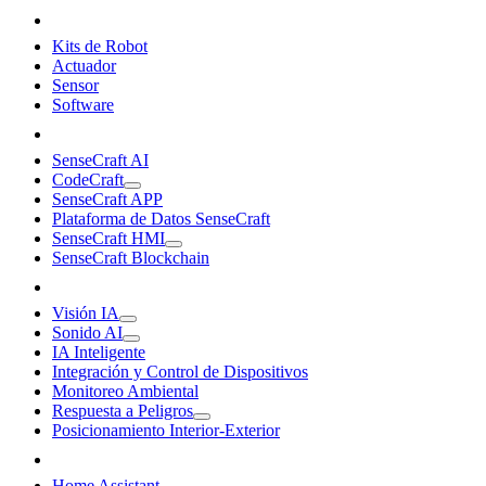
Kits de Robot
Actuador
Sensor
Software
SenseCraft AI
CodeCraft
SenseCraft APP
Plataforma de Datos SenseCraft
SenseCraft HMI
SenseCraft Blockchain
Visión IA
Sonido AI
IA Inteligente
Integración y Control de Dispositivos
Monitoreo Ambiental
Respuesta a Peligros
Posicionamiento Interior-Exterior
Home Assistant