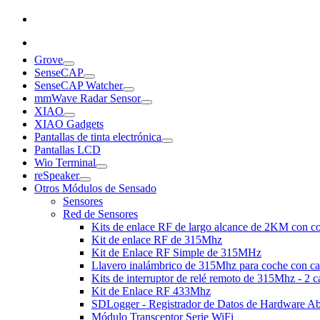
Grove
SenseCAP
SenseCAP Watcher
mmWave Radar Sensor
XIAO
XIAO Gadgets
Pantallas de tinta electrónica
Pantallas LCD
Wio Terminal
reSpeaker
Otros Módulos de Sensado
Sensores
Red de Sensores
Kits de enlace RF de largo alcance de 2KM con co
Kit de enlace RF de 315Mhz
Kit de Enlace RF Simple de 315MHz
Llavero inalámbrico de 315Mhz para coche con c
Kits de interruptor de relé remoto de 315Mhz - 2 c
Kit de Enlace RF 433Mhz
SDLogger - Registrador de Datos de Hardware Ab
Módulo Transceptor Serie WiFi