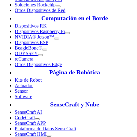
Soluciones Rockchip
Otros Dispositivos de Red
Computación en el Borde
Dispositivos RK
Dispositivos Raspberry Pi
NVIDIA® Jetson™
Dispositivos ESP
BeagleBone®
ODYSSEY
reCamera
Otros Dispositivos Edge
Página de Robótica
Kits de Robot
Actuador
Sensor
Software
SenseCraft y Nube
SenseCraft AI
CodeCraft
SenseCraft APP
Plataforma de Datos SenseCraft
SenseCraft HMI