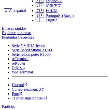
🇪🇸
Español
✓
🇨🇳
简体中文
🇪🇸
Español
🇯🇵
日本語
🇧🇷
Português (Brasil)
🇺🇸
English
Enlaces rápidos
Explorar por temas
Preguntas frecuentes
Serie NVIDIA Jetson
Serie Seeed Studio XIAO
Serie reComputer R1000
reTerminal
reRouter
Odyssey
Wio Terminal
Discord
Correo electrónico
Foro
¿Tienes sugerencias?
Participa