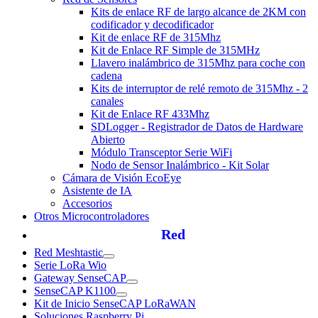
Kits de enlace RF de largo alcance de 2KM con
codificador y decodificador
Kit de enlace RF de 315Mhz
Kit de Enlace RF Simple de 315MHz
Llavero inalámbrico de 315Mhz para coche con
cadena
Kits de interruptor de relé remoto de 315Mhz - 2
canales
Kit de Enlace RF 433Mhz
SDLogger - Registrador de Datos de Hardware
Abierto
Módulo Transceptor Serie WiFi
Nodo de Sensor Inalámbrico - Kit Solar
Cámara de Visión EcoEye
Asistente de IA
Accesorios
Otros Microcontroladores
Red
Red Meshtastic
Serie LoRa Wio
Gateway SenseCAP
SenseCAP K1100
Kit de Inicio SenseCAP LoRaWAN
Soluciones Raspberry Pi