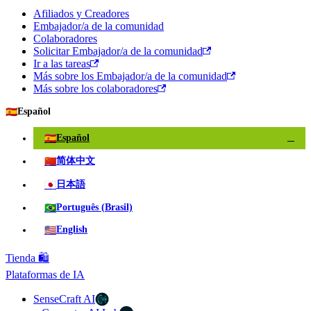
Afiliados y Creadores
Embajador/a de la comunidad
Colaboradores
Solicitar Embajador/a de la comunidad
Ir a las tareas
Más sobre los Embajador/a de la comunidad
Más sobre los colaboradores
🇪🇸
Español
🇪🇸
Español
✓
🇨🇳
简体中文
🇯🇵
日本語
🇧🇷
Português (Brasil)
🇺🇸
English
Tienda 🛍️
Plataformas de IA
SenseCraft AI