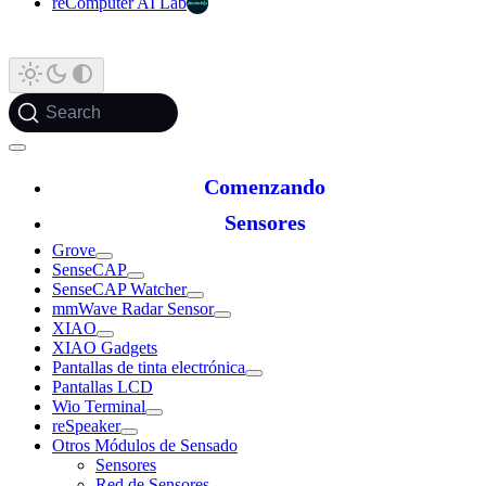
reComputer AI Lab
Search
Comenzando
Sensores
Grove
SenseCAP
SenseCAP Watcher
mmWave Radar Sensor
XIAO
XIAO Gadgets
Pantallas de tinta electrónica
Pantallas LCD
Wio Terminal
reSpeaker
Otros Módulos de Sensado
Sensores
Red de Sensores