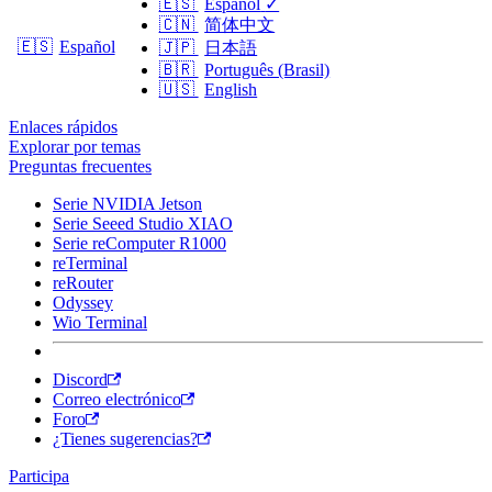
🇪🇸
Español
✓
🇨🇳
简体中文
🇪🇸
Español
🇯🇵
日本語
🇧🇷
Português (Brasil)
🇺🇸
English
Enlaces rápidos
Explorar por temas
Preguntas frecuentes
Serie NVIDIA Jetson
Serie Seeed Studio XIAO
Serie reComputer R1000
reTerminal
reRouter
Odyssey
Wio Terminal
Discord
Correo electrónico
Foro
¿Tienes sugerencias?
Participa