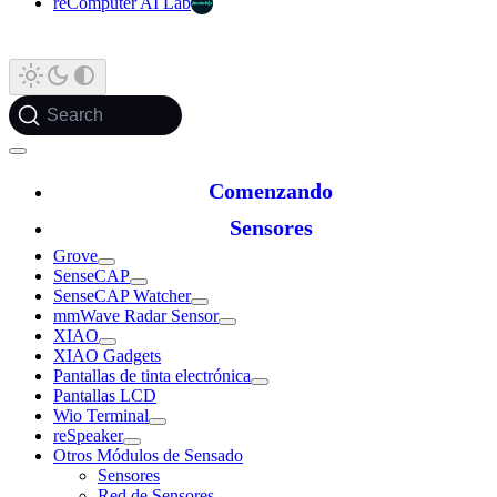
reComputer AI Lab
Search
Comenzando
Sensores
Grove
SenseCAP
SenseCAP Watcher
mmWave Radar Sensor
XIAO
XIAO Gadgets
Pantallas de tinta electrónica
Pantallas LCD
Wio Terminal
reSpeaker
Otros Módulos de Sensado
Sensores
Red de Sensores