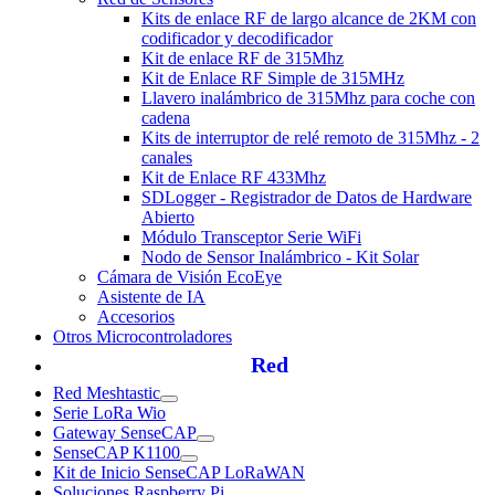
Kits de enlace RF de largo alcance de 2KM con
codificador y decodificador
Kit de enlace RF de 315Mhz
Kit de Enlace RF Simple de 315MHz
Llavero inalámbrico de 315Mhz para coche con
cadena
Kits de interruptor de relé remoto de 315Mhz - 2
canales
Kit de Enlace RF 433Mhz
SDLogger - Registrador de Datos de Hardware
Abierto
Módulo Transceptor Serie WiFi
Nodo de Sensor Inalámbrico - Kit Solar
Cámara de Visión EcoEye
Asistente de IA
Accesorios
Otros Microcontroladores
Red
Red Meshtastic
Serie LoRa Wio
Gateway SenseCAP
SenseCAP K1100
Kit de Inicio SenseCAP LoRaWAN
Soluciones Raspberry Pi