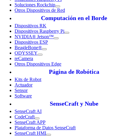
Soluciones Rockchip
Otros Dispositivos de Red
Computación en el Borde
Dispositivos RK
Dispositivos Raspberry Pi
NVIDIA® Jetson™
Dispositivos ESP
BeagleBone®
ODYSSEY
reCamera
Otros Dispositivos Edge
Página de Robótica
Kits de Robot
Actuador
Sensor
Software
SenseCraft y Nube
SenseCraft AI
CodeCraft
SenseCraft APP
Plataforma de Datos SenseCraft
SenseCraft HMI