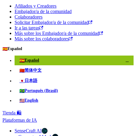
Afiliados y Creadores
Embajador/a de la comunidad
Colaboradores
Solicitar Embajador/a de la comunidad
Ir a las tareas
Más sobre los Embajador/a de la comunidad
Más sobre los colaboradores
🇪🇸
Español
🇪🇸
Español
✓
🇨🇳
简体中文
🇯🇵
日本語
🇧🇷
Português (Brasil)
🇺🇸
English
Tienda 🛍️
Plataformas de IA
SenseCraft AI