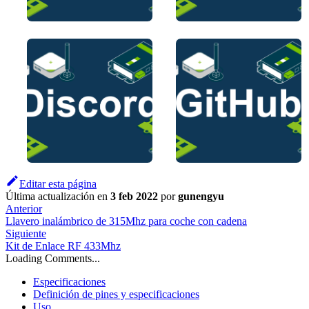
Editar esta página
Última actualización
en
3 feb 2022
por
gunengyu
Anterior
Llavero inalámbrico de 315Mhz para coche con cadena
Siguiente
Kit de Enlace RF 433Mhz
Loading Comments...
Especificaciones
Definición de pines y especificaciones
Uso