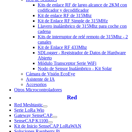
Kits de enlace RF de largo alcance de 2KM con
codificador y decodificador
Kit de enlace RF de 315Mhz
Kit de Enlace RF Simple de 315MHz
Llavero inalámbrico de 315Mhz para coche con
cadena
Kits de interruptor de relé remoto de 315Mhz - 2
canales
Kit de Enlace RF 433Mhz
SDLogger - Registrador de Datos de Hardware
Abierto
Módulo Transceptor Serie WiFi
Nodo de Sensor Inalámbrico - Kit Solar
Cámara de Visión EcoEye
Asistente de IA
Accesorios
Otros Microcontroladores
Red
Red Meshtastic
Serie LoRa Wio
Gateway SenseCAP
SenseCAP K1100
Kit de Inicio SenseCAP LoRaWAN
Soluciones Raspberry Pi