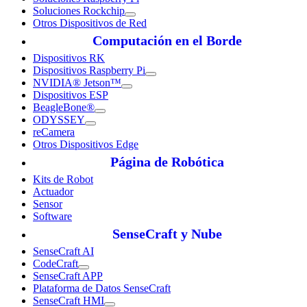
Soluciones Rockchip
Otros Dispositivos de Red
Computación en el Borde
Dispositivos RK
Dispositivos Raspberry Pi
NVIDIA® Jetson™
Dispositivos ESP
BeagleBone®
ODYSSEY
reCamera
Otros Dispositivos Edge
Página de Robótica
Kits de Robot
Actuador
Sensor
Software
SenseCraft y Nube
SenseCraft AI
CodeCraft
SenseCraft APP
Plataforma de Datos SenseCraft
SenseCraft HMI