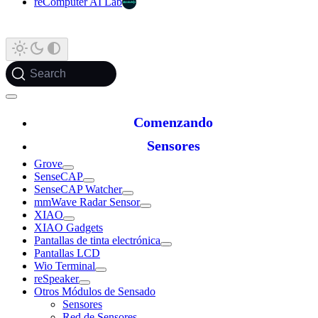
reComputer AI Lab
Search
Comenzando
Sensores
Grove
SenseCAP
SenseCAP Watcher
mmWave Radar Sensor
XIAO
XIAO Gadgets
Pantallas de tinta electrónica
Pantallas LCD
Wio Terminal
reSpeaker
Otros Módulos de Sensado
Sensores
Red de Sensores