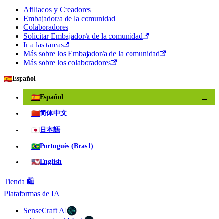
Afiliados y Creadores
Embajador/a de la comunidad
Colaboradores
Solicitar Embajador/a de la comunidad
Ir a las tareas
Más sobre los Embajador/a de la comunidad
Más sobre los colaboradores
🇪🇸
Español
🇪🇸
Español
✓
🇨🇳
简体中文
🇯🇵
日本語
🇧🇷
Português (Brasil)
🇺🇸
English
Tienda 🛍️
Plataformas de IA
SenseCraft AI