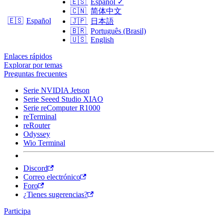
🇪🇸
Español
✓
🇨🇳
简体中文
🇪🇸
Español
🇯🇵
日本語
🇧🇷
Português (Brasil)
🇺🇸
English
Enlaces rápidos
Explorar por temas
Preguntas frecuentes
Serie NVIDIA Jetson
Serie Seeed Studio XIAO
Serie reComputer R1000
reTerminal
reRouter
Odyssey
Wio Terminal
Discord
Correo electrónico
Foro
¿Tienes sugerencias?
Participa