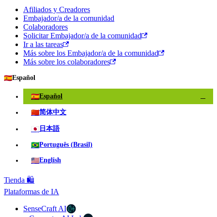
Afiliados y Creadores
Embajador/a de la comunidad
Colaboradores
Solicitar Embajador/a de la comunidad
Ir a las tareas
Más sobre los Embajador/a de la comunidad
Más sobre los colaboradores
🇪🇸
Español
🇪🇸
Español
✓
🇨🇳
简体中文
🇯🇵
日本語
🇧🇷
Português (Brasil)
🇺🇸
English
Tienda 🛍️
Plataformas de IA
SenseCraft AI