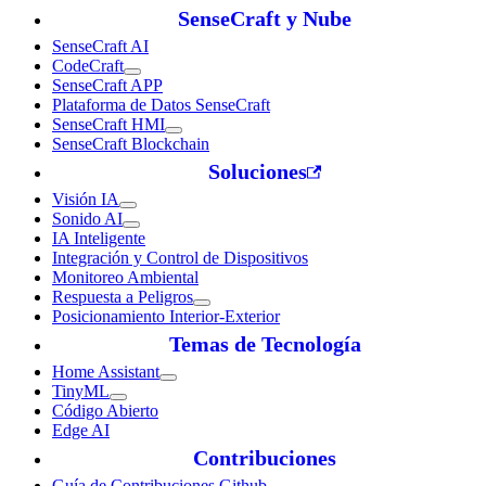
SenseCraft y Nube
SenseCraft AI
CodeCraft
SenseCraft APP
Plataforma de Datos SenseCraft
SenseCraft HMI
SenseCraft Blockchain
Soluciones
Visión IA
Sonido AI
IA Inteligente
Integración y Control de Dispositivos
Monitoreo Ambiental
Respuesta a Peligros
Posicionamiento Interior-Exterior
Temas de Tecnología
Home Assistant
TinyML
Código Abierto
Edge AI
Contribuciones
Guía de Contribuciones Github