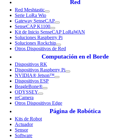
Red
Red Meshtastic
Serie LoRa Wio
Gateway SenseCAP
SenseCAP K1100
Kit de Inicio SenseCAP LoRaWAN
Soluciones Raspberry Pi
Soluciones Rockchip
Otros Dispositivos de Red
Computación en el Borde
Dispositivos RK
Dispositivos Raspberry Pi
NVIDIA® Jetson™
Dispositivos ESP
BeagleBone®
ODYSSEY
reCamera
Otros Dispositivos Edge
Página de Robótica
Kits de Robot
Actuador
Sensor
Software