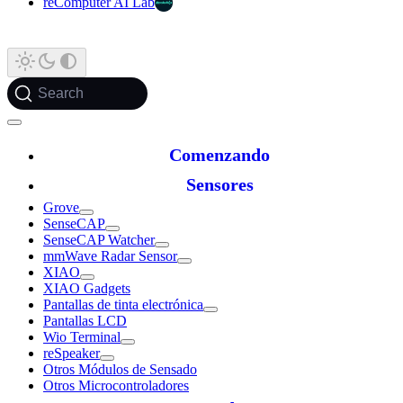
reComputer AI Lab
Search
Comenzando
Sensores
Grove
SenseCAP
SenseCAP Watcher
mmWave Radar Sensor
XIAO
XIAO Gadgets
Pantallas de tinta electrónica
Pantallas LCD
Wio Terminal
reSpeaker
Otros Módulos de Sensado
Otros Microcontroladores