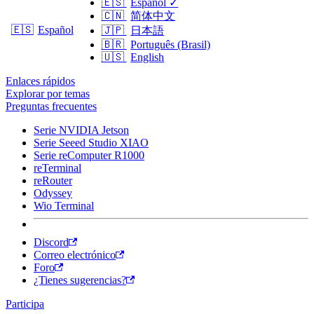
🇪🇸
Español
✓
🇨🇳
简体中文
🇪🇸
Español
🇯🇵
日本語
🇧🇷
Português (Brasil)
🇺🇸
English
Enlaces rápidos
Explorar por temas
Preguntas frecuentes
Serie NVIDIA Jetson
Serie Seeed Studio XIAO
Serie reComputer R1000
reTerminal
reRouter
Odyssey
Wio Terminal
Discord
Correo electrónico
Foro
¿Tienes sugerencias?
Participa