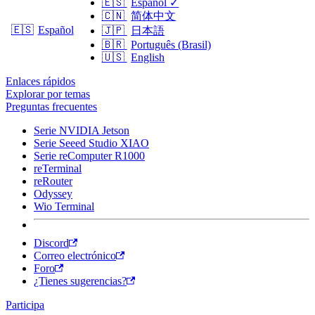
🇪🇸
Español
✓
🇨🇳
简体中文
🇪🇸
Español
🇯🇵
日本語
🇧🇷
Português (Brasil)
🇺🇸
English
Enlaces rápidos
Explorar por temas
Preguntas frecuentes
Serie NVIDIA Jetson
Serie Seeed Studio XIAO
Serie reComputer R1000
reTerminal
reRouter
Odyssey
Wio Terminal
Discord
Correo electrónico
Foro
¿Tienes sugerencias?
Participa