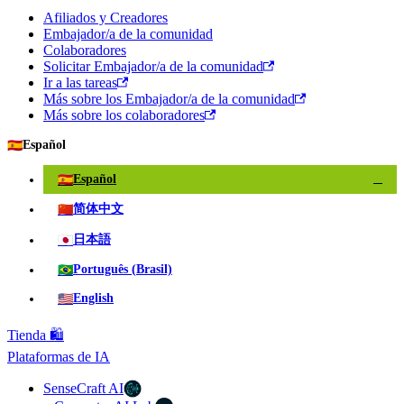
Afiliados y Creadores
Embajador/a de la comunidad
Colaboradores
Solicitar Embajador/a de la comunidad
Ir a las tareas
Más sobre los Embajador/a de la comunidad
Más sobre los colaboradores
🇪🇸
Español
🇪🇸
Español
✓
🇨🇳
简体中文
🇯🇵
日本語
🇧🇷
Português (Brasil)
🇺🇸
English
Tienda 🛍️
Plataformas de IA
SenseCraft AI