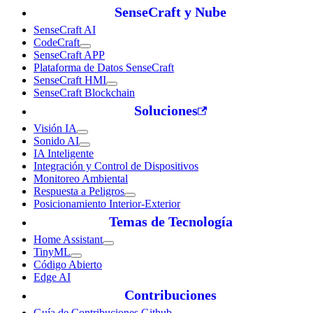
SenseCraft y Nube
SenseCraft AI
CodeCraft
SenseCraft APP
Plataforma de Datos SenseCraft
SenseCraft HMI
SenseCraft Blockchain
Soluciones
Visión IA
Sonido AI
IA Inteligente
Integración y Control de Dispositivos
Monitoreo Ambiental
Respuesta a Peligros
Posicionamiento Interior-Exterior
Temas de Tecnología
Home Assistant
TinyML
Código Abierto
Edge AI
Contribuciones
Guía de Contribuciones Github