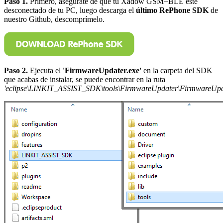
Paso 1.
Primero, asegúrate de que tu Xadow GSM+BLE esté
desconectado de tu PC, luego descarga el
último RePhone SDK
de
nuestro Github, descomprímelo.
Paso 2.
Ejecuta el
'FirmwareUpdater.exe'
en la carpeta del SDK
que acabas de instalar, se puede encontrar en la ruta
'eclipse\LINKIT_ASSIST_SDK\tools\FirmwareUpdater\FirmwareUpda