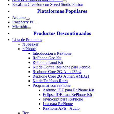
Escala tu Creación con Seeed Studio Fusion
Plataformas Populares
Arduino
Raspberry Pi
Micro:bit
Productos Descontinuados
Lista de Productos
reSpeaker
rePhone
Introducción a RePhone
RePhone Geo Kit
RePhone Lumi Kit
Kit de Correa RePhone para Pebble
Rephone Core 2G-Atmel32u4
Rephone Core 2G-AtmelSAMD21
Kit de Teléfono Retro
Programar con rePhone
Arduino IDE para RePhone Kit
Eclipse IDE para RePhone Kit
JavaScript para RePhone
Lua para RePhone
RePhone APIs - Audio
Bee