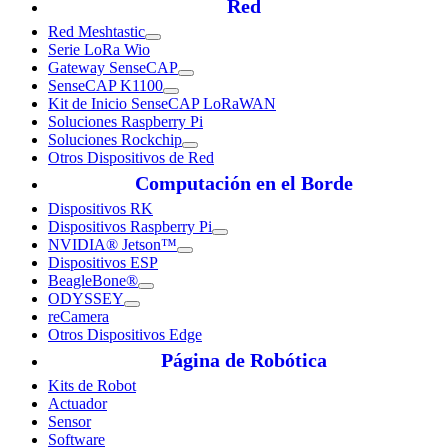
Red
Red Meshtastic
Serie LoRa Wio
Gateway SenseCAP
SenseCAP K1100
Kit de Inicio SenseCAP LoRaWAN
Soluciones Raspberry Pi
Soluciones Rockchip
Otros Dispositivos de Red
Computación en el Borde
Dispositivos RK
Dispositivos Raspberry Pi
NVIDIA® Jetson™
Dispositivos ESP
BeagleBone®
ODYSSEY
reCamera
Otros Dispositivos Edge
Página de Robótica
Kits de Robot
Actuador
Sensor
Software