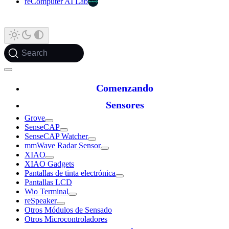
reComputer AI Lab
Search
Comenzando
Sensores
Grove
SenseCAP
SenseCAP Watcher
mmWave Radar Sensor
XIAO
XIAO Gadgets
Pantallas de tinta electrónica
Pantallas LCD
Wio Terminal
reSpeaker
Otros Módulos de Sensado
Otros Microcontroladores