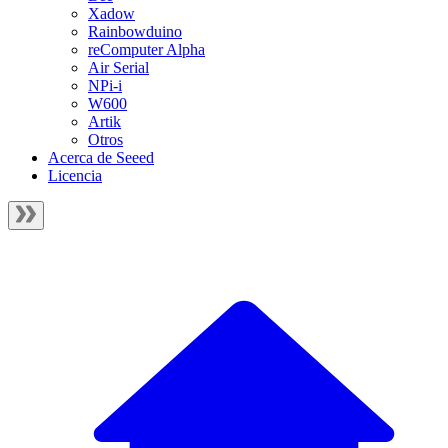
Xadow
Rainbowduino
reComputer Alpha
Air Serial
NPi-i
W600
Artik
Otros
Acerca de Seeed
Licencia