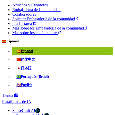
Afiliados y Creadores
Embajador/a de la comunidad
Colaboradores
Solicitar Embajador/a de la comunidad
Ir a las tareas
Más sobre los Embajador/a de la comunidad
Más sobre los colaboradores
🇪🇸
Español
🇪🇸
Español
✓
🇨🇳
简体中文
🇯🇵
日本語
🇧🇷
Português (Brasil)
🇺🇸
English
Tienda 🛍️
Plataformas de IA
SenseCraft AI