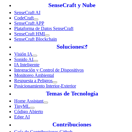
SenseCraft y Nube
SenseCraft AI
CodeCraft
SenseCraft APP
Plataforma de Datos SenseCraft
SenseCraft HMI
SenseCraft Blockchain
Soluciones
Visión IA
Sonido AI
IA Inteligente
Integración y Control de Dispositivos
Monitoreo Ambiental
Respuesta a Peligros
Posicionamiento Interior-Exterior
Temas de Tecnología
Home Assistant
TinyML
Código Abierto
Edge AI
Contribuciones
Guía de Contribuciones Github