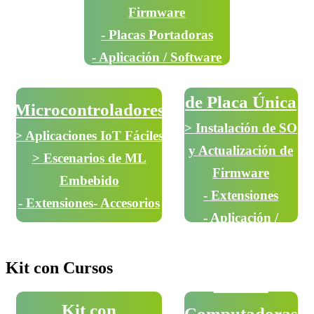
Firmware
- Placas Portadoras
- Aplicación / Software
Computadoras
de Placa Única
Microcontroladores
> Instalación de SO
> Aplicaciones IoT Fáciles
y Actualización de
> Escenarios de ML
Firmware
Embebido
- Extensiones
- Extensiones
- Accesorios
- Aplicación /
Software
Kit con Cursos
Kit con
Kit con
Computadoras