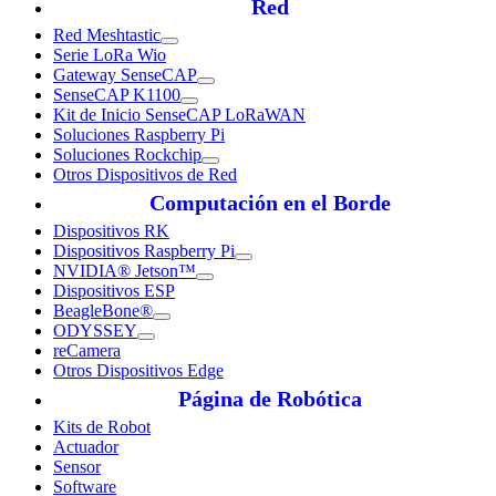
Red
Red Meshtastic
Serie LoRa Wio
Gateway SenseCAP
SenseCAP K1100
Kit de Inicio SenseCAP LoRaWAN
Soluciones Raspberry Pi
Soluciones Rockchip
Otros Dispositivos de Red
Computación en el Borde
Dispositivos RK
Dispositivos Raspberry Pi
NVIDIA® Jetson™
Dispositivos ESP
BeagleBone®
ODYSSEY
reCamera
Otros Dispositivos Edge
Página de Robótica
Kits de Robot
Actuador
Sensor
Software