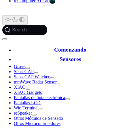
reComputer AI Lab
Search
Comenzando
Sensores
Grove
SenseCAP
SenseCAP Watcher
mmWave Radar Sensor
XIAO
XIAO Gadgets
Pantallas de tinta electrónica
Pantallas LCD
Wio Terminal
reSpeaker
Otros Módulos de Sensado
Otros Microcontroladores