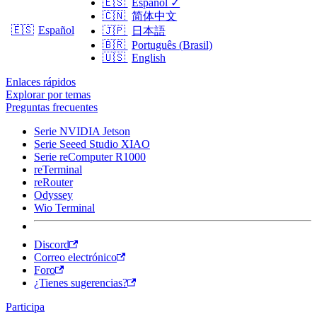
🇪🇸
Español
✓
🇨🇳
简体中文
🇪🇸
Español
🇯🇵
日本語
🇧🇷
Português (Brasil)
🇺🇸
English
Enlaces rápidos
Explorar por temas
Preguntas frecuentes
Serie NVIDIA Jetson
Serie Seeed Studio XIAO
Serie reComputer R1000
reTerminal
reRouter
Odyssey
Wio Terminal
Discord
Correo electrónico
Foro
¿Tienes sugerencias?
Participa