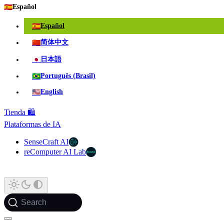
🇪🇸
Español
🇪🇸
Español
🇨🇳
简体中文
🇯🇵
日本語
🇧🇷
Português (Brasil)
🇺🇸
English
Tienda 🛍️
Plataformas de IA
SenseCraft AI
reComputer AI Lab
Search