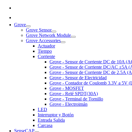
Grove
Grove Sensor
Grove Network Module
Grove Accessories
Actuador
Tiempo
Corriente
Grove - Sensor de Corriente DC de 10A (
Grove - Sensor de Corriente DC/AC ±5A 
Grove - Sensor de Corriente DC de 2.5A 
Grove - Sensor de Electricidad
Grove - Contador de Coulomb 3.3V a 5V 
Grove - MOSFET
Grove - Relé SPDT(30A)
Grove - Terminal de Tornillo
Grove - Electroimán
LED
Interruptor y Botón
Entrada Salida
Carcasa
SenseCAP