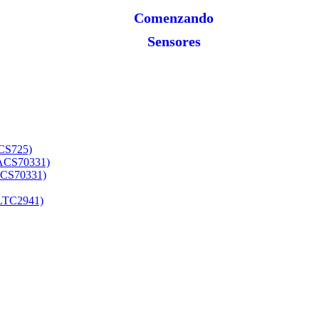
Comenzando
Sensores
ACS725)
(ACS70331)
(ACS70331)
(LTC2941)