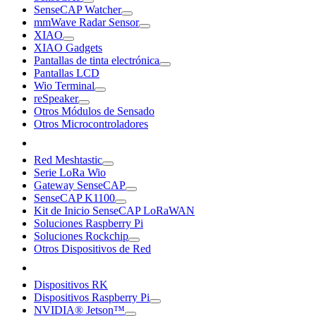
SenseCAP Watcher
mmWave Radar Sensor
XIAO
XIAO Gadgets
Pantallas de tinta electrónica
Pantallas LCD
Wio Terminal
reSpeaker
Otros Módulos de Sensado
Otros Microcontroladores
Red Meshtastic
Serie LoRa Wio
Gateway SenseCAP
SenseCAP K1100
Kit de Inicio SenseCAP LoRaWAN
Soluciones Raspberry Pi
Soluciones Rockchip
Otros Dispositivos de Red
Dispositivos RK
Dispositivos Raspberry Pi
NVIDIA® Jetson™