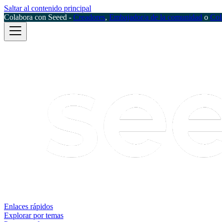
Saltar al contenido principal
Colabora con Seeed -
Creadores
,
Embajador/a de la comunidad
o
Col
Enlaces rápidos
Explorar por temas