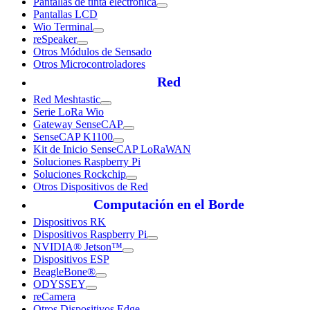
Pantallas de tinta electrónica
Pantallas LCD
Wio Terminal
reSpeaker
Otros Módulos de Sensado
Otros Microcontroladores
Red
Red Meshtastic
Serie LoRa Wio
Gateway SenseCAP
SenseCAP K1100
Kit de Inicio SenseCAP LoRaWAN
Soluciones Raspberry Pi
Soluciones Rockchip
Otros Dispositivos de Red
Computación en el Borde
Dispositivos RK
Dispositivos Raspberry Pi
NVIDIA® Jetson™
Dispositivos ESP
BeagleBone®
ODYSSEY
reCamera
Otros Dispositivos Edge