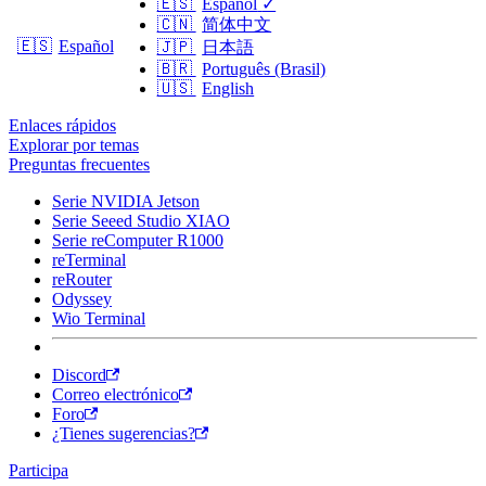
🇪🇸
Español
✓
🇨🇳
简体中文
🇪🇸
Español
🇯🇵
日本語
🇧🇷
Português (Brasil)
🇺🇸
English
Enlaces rápidos
Explorar por temas
Preguntas frecuentes
Serie NVIDIA Jetson
Serie Seeed Studio XIAO
Serie reComputer R1000
reTerminal
reRouter
Odyssey
Wio Terminal
Discord
Correo electrónico
Foro
¿Tienes sugerencias?
Participa