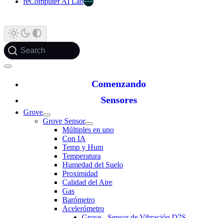
reComputer AI Lab
Search
Comenzando
Sensores
Grove
Grove Sensor
Múltiples en uno
Con IA
Temp y Hum
Temperatura
Humedad del Suelo
Proximidad
Calidad del Aire
Gas
Barómetro
Acelerómetro
Grove - Sensor de Vibración D7S