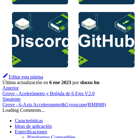
Editar esta página
Última actualización
en
6 ene 2023
por
shuxu hu
Anterior
Grove - Acelerómetro y Brújula de 6 Ejes V2.0
Siguiente
Grove - 6-Axis Accelerometer&Gyroscope(BMI088)
Loading Comments...
Características
Ideas de aplicación
Especificaciones
Plataformas Compatibles