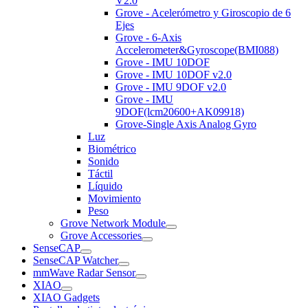
V2.0
Grove - Acelerómetro y Giroscopio de 6
Ejes
Grove - 6-Axis
Accelerometer&Gyroscope(BMI088)
Grove - IMU 10DOF
Grove - IMU 10DOF v2.0
Grove - IMU 9DOF v2.0
Grove - IMU
9DOF(lcm20600+AK09918)
Grove-Single Axis Analog Gyro
Luz
Biométrico
Sonido
Táctil
Líquido
Movimiento
Peso
Grove Network Module
Grove Accessories
SenseCAP
SenseCAP Watcher
mmWave Radar Sensor
XIAO
XIAO Gadgets