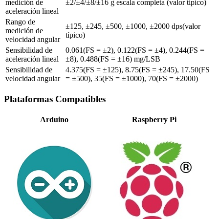
medición de
±2/±4/±8/±16 g escala completa (valor típico)
aceleración lineal
Rango de
±125, ±245, ±500, ±1000, ±2000 dps(valor
medición de
típico)
velocidad angular
Sensibilidad de
0.061(FS = ±2), 0.122(FS = ±4), 0.244(FS =
aceleración lineal
±8), 0.488(FS = ±16) mg/LSB
Sensibilidad de
4.375(FS = ±125), 8.75(FS = ±245), 17.50(FS
velocidad angular
= ±500), 35(FS = ±1000), 70(FS = ±2000)
Plataformas Compatibles
Arduino
Raspberry Pi