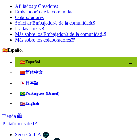
Afiliados y Creadores
Embajador/a de la comunidad
Colaboradores
Solicitar Embajador/a de la comunidad
Ir a las tareas
Más sobre los Embajador/a de la comunidad
Más sobre los colaboradores
🇪🇸
Español
🇪🇸
Español
✓
🇨🇳
简体中文
🇯🇵
日本語
🇧🇷
Português (Brasil)
🇺🇸
English
Tienda 🛍️
Plataformas de IA
SenseCraft AI