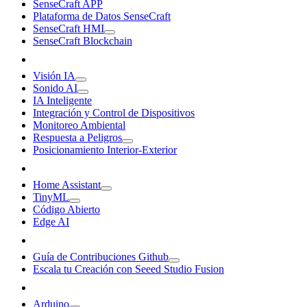
SenseCraft APP
Plataforma de Datos SenseCraft
SenseCraft HMI
SenseCraft Blockchain
Visión IA
Sonido AI
IA Inteligente
Integración y Control de Dispositivos
Monitoreo Ambiental
Respuesta a Peligros
Posicionamiento Interior-Exterior
Home Assistant
TinyML
Código Abierto
Edge AI
Guía de Contribuciones Github
Escala tu Creación con Seeed Studio Fusion
Arduino