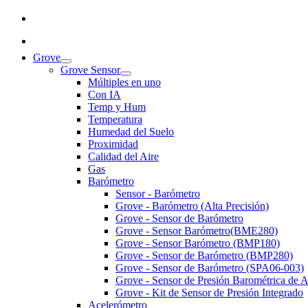
Grove
Grove Sensor
Múltiples en uno
Con IA
Temp y Hum
Temperatura
Humedad del Suelo
Proximidad
Calidad del Aire
Gas
Barómetro
Sensor - Barómetro
Grove - Barómetro (Alta Precisión)
Grove - Sensor de Barómetro
Grove - Sensor Barómetro(BME280)
Grove - Sensor Barómetro (BMP180)
Grove - Sensor de Barómetro (BMP280)
Grove - Sensor de Barómetro (SPA06-003)
Grove - Sensor de Presión Barométrica de 
Grove - Kit de Sensor de Presión Integrado
Acelerómetro