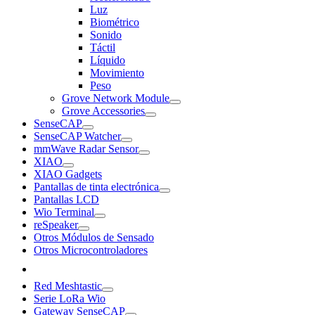
Luz
Biométrico
Sonido
Táctil
Líquido
Movimiento
Peso
Grove Network Module
Grove Accessories
SenseCAP
SenseCAP Watcher
mmWave Radar Sensor
XIAO
XIAO Gadgets
Pantallas de tinta electrónica
Pantallas LCD
Wio Terminal
reSpeaker
Otros Módulos de Sensado
Otros Microcontroladores
Red Meshtastic
Serie LoRa Wio
Gateway SenseCAP