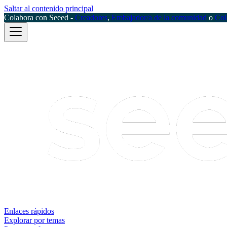
Saltar al contenido principal
Colabora con Seeed -
Creadores
,
Embajador/a de la comunidad
o
Col
Enlaces rápidos
Explorar por temas