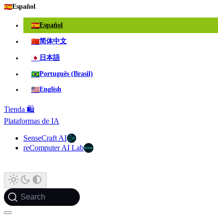
🇪🇸
Español
🇪🇸
Español
🇨🇳
简体中文
🇯🇵
日本語
🇧🇷
Português (Brasil)
🇺🇸
English
Tienda 🛍️
Plataformas de IA
SenseCraft AI
reComputer AI Lab
Search