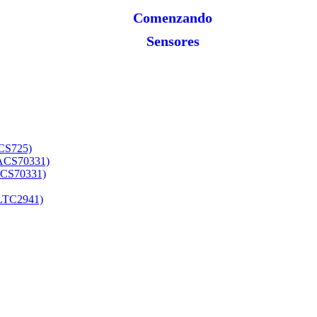
Comenzando
Sensores
ACS725)
(ACS70331)
(ACS70331)
(LTC2941)