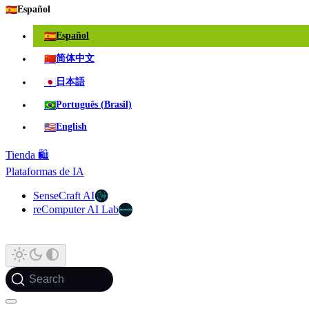
🇪🇸
Español
🇪🇸
Español
🇨🇳
简体中文
🇯🇵
日本語
🇧🇷
Português (Brasil)
🇺🇸
English
Tienda 🛍️
Plataformas de IA
SenseCraft AI
reComputer AI Lab
Search