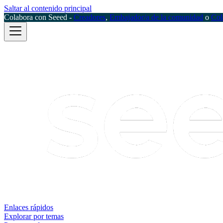
Saltar al contenido principal
Colabora con Seeed -
Creadores
,
Embajador/a de la comunidad
o
Col
Enlaces rápidos
Explorar por temas