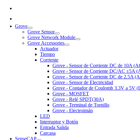
Grove
Grove Sensor
Grove Network Module
Grove Accessories
Actuador
Tiempo
Corriente
Grove - Sensor de Corriente DC de 10A (
Grove - Sensor de Corriente DC/AC ±5A 
Grove - Sensor de Corriente DC de 2.5A 
Grove - Sensor de Electricidad
Grove - Contador de Coulomb 3.3V a 5V 
Grove - MOSFET
Grove - Relé SPDT(30A)
Grove - Terminal de Tornillo
Grove - Electroimán
LED
Interruptor y Botón
Entrada Salida
Carcasa
SenseCAP