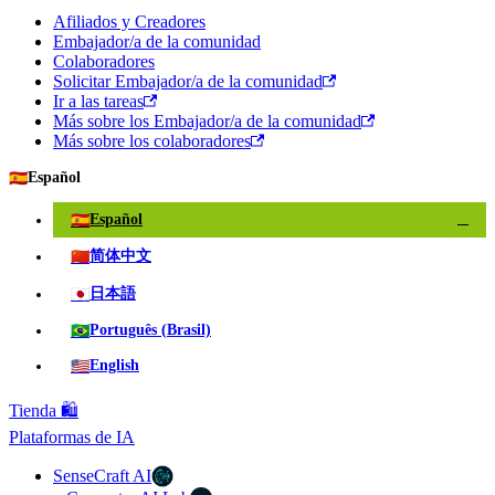
Afiliados y Creadores
Embajador/a de la comunidad
Colaboradores
Solicitar Embajador/a de la comunidad
Ir a las tareas
Más sobre los Embajador/a de la comunidad
Más sobre los colaboradores
🇪🇸
Español
🇪🇸
Español
✓
🇨🇳
简体中文
🇯🇵
日本語
🇧🇷
Português (Brasil)
🇺🇸
English
Tienda 🛍️
Plataformas de IA
SenseCraft AI