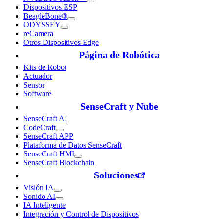
Dispositivos ESP
BeagleBone®
ODYSSEY
reCamera
Otros Dispositivos Edge
Página de Robótica
Kits de Robot
Actuador
Sensor
Software
SenseCraft y Nube
SenseCraft AI
CodeCraft
SenseCraft APP
Plataforma de Datos SenseCraft
SenseCraft HMI
SenseCraft Blockchain
Soluciones
Visión IA
Sonido AI
IA Inteligente
Integración y Control de Dispositivos