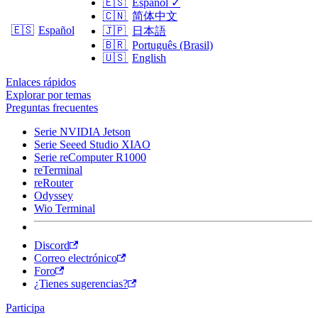
🇪🇸
Español
✓
🇨🇳
简体中文
🇪🇸
Español
🇯🇵
日本語
🇧🇷
Português (Brasil)
🇺🇸
English
Enlaces rápidos
Explorar por temas
Preguntas frecuentes
Serie NVIDIA Jetson
Serie Seeed Studio XIAO
Serie reComputer R1000
reTerminal
reRouter
Odyssey
Wio Terminal
Discord
Correo electrónico
Foro
¿Tienes sugerencias?
Participa