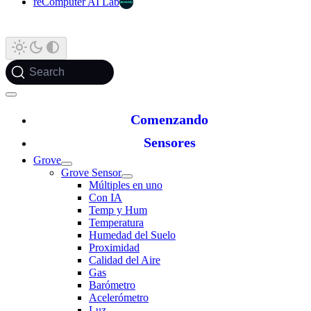
reComputer AI Lab
Search
Comenzando
Sensores
Grove
Grove Sensor
Múltiples en uno
Con IA
Temp y Hum
Temperatura
Humedad del Suelo
Proximidad
Calidad del Aire
Gas
Barómetro
Acelerómetro
Luz