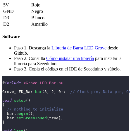
5V
Rojo
GND
Negro
D3
Blanco
D2
Amarillo
Software
Paso 1. Descarga la
Librería de Barra LED Grove
desde
Github.
Paso 2. Consulta
Cómo instalar una librería
para instalar la
librería para Seeeduino.
Paso 3. Copia el código en el IDE de Seeeduino y súbelo.
#
include
<Grove_LED_Bar.h>
Grove_LED_Bar 
bar
(
3
,
2
,
0
)
;
// Clock pin, Data pin, Or
void
setup
(
)
{
// nothing to initialize
  bar
.
begin
(
)
;
  bar
.
setGreenToRed
(
true
)
;
}