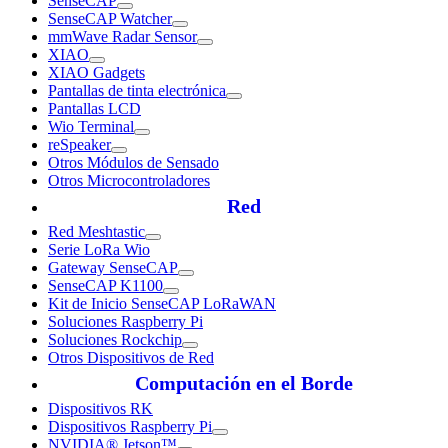
SenseCAP
SenseCAP Watcher
mmWave Radar Sensor
XIAO
XIAO Gadgets
Pantallas de tinta electrónica
Pantallas LCD
Wio Terminal
reSpeaker
Otros Módulos de Sensado
Otros Microcontroladores
Red
Red Meshtastic
Serie LoRa Wio
Gateway SenseCAP
SenseCAP K1100
Kit de Inicio SenseCAP LoRaWAN
Soluciones Raspberry Pi
Soluciones Rockchip
Otros Dispositivos de Red
Computación en el Borde
Dispositivos RK
Dispositivos Raspberry Pi
NVIDIA® Jetson™