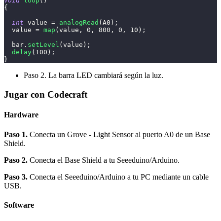
void
loop
(
)
{
int
 value 
=
analogRead
(
A0
)
;
  value 
=
map
(
value
,
0
,
800
,
0
,
10
)
;
  bar
.
setLevel
(
value
)
;
delay
(
100
)
;
}
Paso 2. La barra LED cambiará según la luz.
Jugar con Codecraft
Hardware
Paso 1.
Conecta un Grove - Light Sensor al puerto A0 de un Base
Shield.
Paso 2.
Conecta el Base Shield a tu Seeeduino/Arduino.
Paso 3.
Conecta el Seeeduino/Arduino a tu PC mediante un cable
USB.
Software