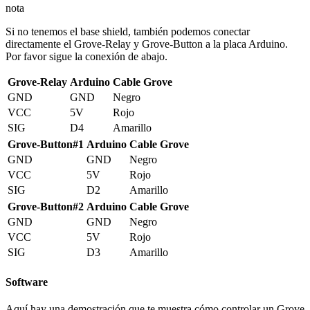
nota
Si no tenemos el base shield, también podemos conectar
directamente el Grove-Relay y Grove-Button a la placa Arduino.
Por favor sigue la conexión de abajo.
Grove-Relay
Arduino
Cable Grove
GND
GND
Negro
VCC
5V
Rojo
SIG
D4
Amarillo
Grove-Button#1
Arduino
Cable Grove
GND
GND
Negro
VCC
5V
Rojo
SIG
D2
Amarillo
Grove-Button#2
Arduino
Cable Grove
GND
GND
Negro
VCC
5V
Rojo
SIG
D3
Amarillo
Software
Aquí hay una demostración que te muestra cómo controlar un Grove