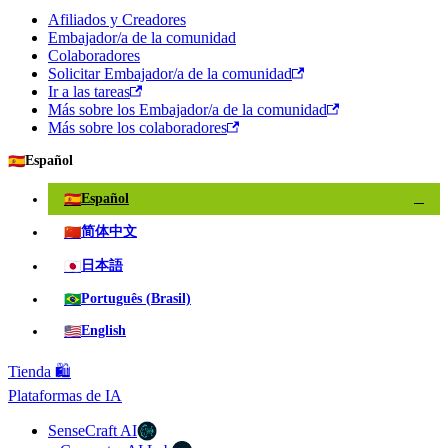
Afiliados y Creadores
Embajador/a de la comunidad
Colaboradores
Solicitar Embajador/a de la comunidad
Ir a las tareas
Más sobre los Embajador/a de la comunidad
Más sobre los colaboradores
🇪🇸
Español
🇪🇸
Español
✓
🇨🇳
简体中文
🇯🇵
日本語
🇧🇷
Português (Brasil)
🇺🇸
English
Tienda 🛍️
Plataformas de IA
SenseCraft AI