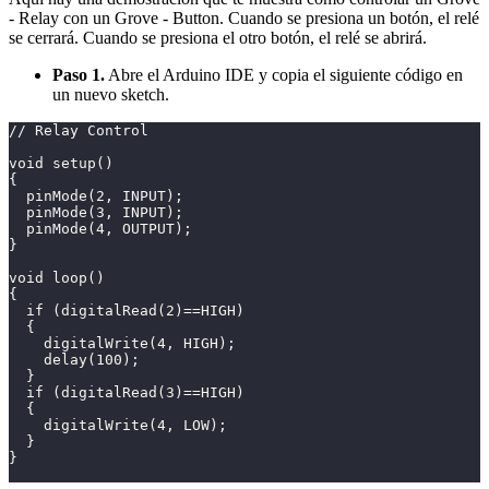
- Relay con un Grove - Button. Cuando se presiona un botón, el relé
se cerrará. Cuando se presiona el otro botón, el relé se abrirá.
Paso 1.
Abre el Arduino IDE y copia el siguiente código en
un nuevo sketch.
// Relay Control
void setup()
{
  pinMode(2, INPUT);
  pinMode(3, INPUT);
  pinMode(4, OUTPUT);
}
void loop()
{
  if (digitalRead(2)==HIGH)
  {
    digitalWrite(4, HIGH);
    delay(100);
  }
  if (digitalRead(3)==HIGH)
  {
    digitalWrite(4, LOW);
  }
}