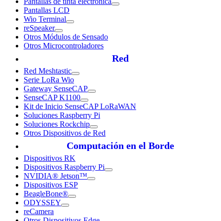
Pantallas de tinta electrónica
Pantallas LCD
Wio Terminal
reSpeaker
Otros Módulos de Sensado
Otros Microcontroladores
Red
Red Meshtastic
Serie LoRa Wio
Gateway SenseCAP
SenseCAP K1100
Kit de Inicio SenseCAP LoRaWAN
Soluciones Raspberry Pi
Soluciones Rockchip
Otros Dispositivos de Red
Computación en el Borde
Dispositivos RK
Dispositivos Raspberry Pi
NVIDIA® Jetson™
Dispositivos ESP
BeagleBone®
ODYSSEY
reCamera
Otros Dispositivos Edge