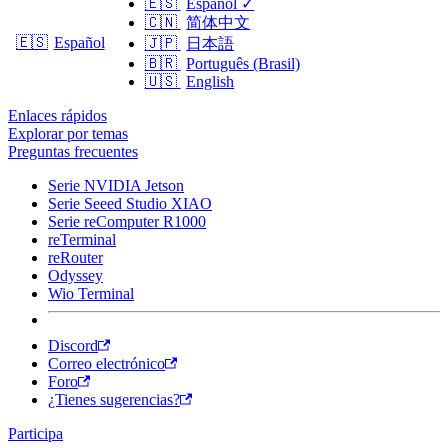
🇪🇸
Español
✓
🇨🇳
简体中文
🇪🇸
Español
🇯🇵
日本語
🇧🇷
Português (Brasil)
🇺🇸
English
Enlaces rápidos
Explorar por temas
Preguntas frecuentes
Serie NVIDIA Jetson
Serie Seeed Studio XIAO
Serie reComputer R1000
reTerminal
reRouter
Odyssey
Wio Terminal
Discord
Correo electrónico
Foro
¿Tienes sugerencias?
Participa