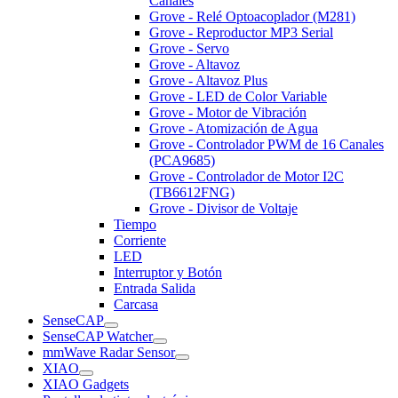
Canales
Grove - Relé Optoacoplador (M281)
Grove - Reproductor MP3 Serial
Grove - Servo
Grove - Altavoz
Grove - Altavoz Plus
Grove - LED de Color Variable
Grove - Motor de Vibración
Grove - Atomización de Agua
Grove - Controlador PWM de 16 Canales
(PCA9685)
Grove - Controlador de Motor I2C
(TB6612FNG)
Grove - Divisor de Voltaje
Tiempo
Corriente
LED
Interruptor y Botón
Entrada Salida
Carcasa
SenseCAP
SenseCAP Watcher
mmWave Radar Sensor
XIAO
XIAO Gadgets