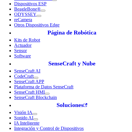
Dispositivos ESP
BeagleBone®
ODYSSEY
reCamera
Otros Dispositivos Edge
Página de Robótica
Kits de Robot
Actuador
Sensor
Software
SenseCraft y Nube
SenseCraft AI
CodeCraft
SenseCraft APP
Plataforma de Datos SenseCraft
SenseCraft HMI
SenseCraft Blockchain
Soluciones
Visión IA
Sonido AI
IA Inteligente
Integración y Control de Dispositivos