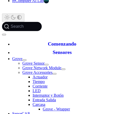
reComputer AI Lab
Search
Comenzando
Sensores
Grove
Grove Sensor
Grove Network Module
Grove Accessories
Actuador
Tiempo
Corriente
LED
Interruptor y Botón
Entrada Salida
Carcasa
Grove - Wrapper
SenseCAP