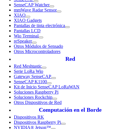
SenseCAP Watcher
mmWave Radar Sensor
XIAO
XIAO Gadgets
Pantallas de tinta electrónica
Pantallas LCD
Wio Terminal
reSpeaker
Otros Módulos de Sensado
Otros Microcontroladores
Red
Red Meshtastic
Serie LoRa Wio
Gateway SenseCAP
SenseCAP K1100
Kit de Inicio SenseCAP LoRaWAN
Soluciones Raspberry Pi
Soluciones Rockchip
Otros Dispositivos de Red
Computación en el Borde
Dispositivos RK
Dispositivos Raspberry Pi
NVIDIA® Jetson™