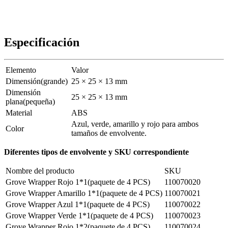
Especificación
Elemento
Valor
Dimensión(grande)
25 × 25 × 13 mm
Dimensión
25 × 25 × 13 mm
plana(pequeña)
Material
ABS
Azul, verde, amarillo y rojo para ambos
Color
tamaños de envolvente.
Diferentes tipos de envolvente y SKU correspondiente
Nombre del producto
SKU
Grove Wrapper Rojo 1*1(paquete de 4 PCS)
110070020
Grove Wrapper Amarillo 1*1(paquete de 4 PCS)
110070021
Grove Wrapper Azul 1*1(paquete de 4 PCS)
110070022
Grove Wrapper Verde 1*1(paquete de 4 PCS)
110070023
Grove Wrapper Rojo 1*2(paquete de 4 PCS)
110070024