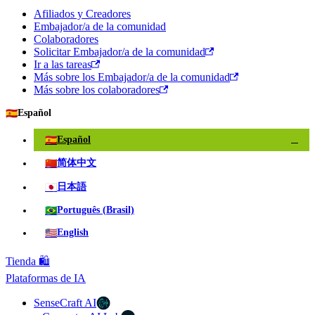
Afiliados y Creadores
Embajador/a de la comunidad
Colaboradores
Solicitar Embajador/a de la comunidad
Ir a las tareas
Más sobre los Embajador/a de la comunidad
Más sobre los colaboradores
🇪🇸
Español
🇪🇸
Español
✓
🇨🇳
简体中文
🇯🇵
日本語
🇧🇷
Português (Brasil)
🇺🇸
English
Tienda 🛍️
Plataformas de IA
SenseCraft AI