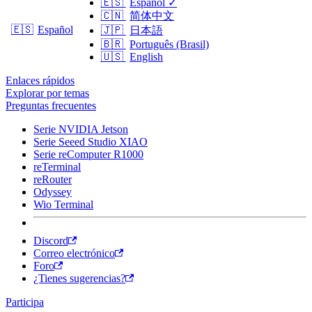
🇪🇸
Español
✓
🇨🇳
简体中文
🇪🇸
Español
🇯🇵
日本語
🇧🇷
Português (Brasil)
🇺🇸
English
Enlaces rápidos
Explorar por temas
Preguntas frecuentes
Serie NVIDIA Jetson
Serie Seeed Studio XIAO
Serie reComputer R1000
reTerminal
reRouter
Odyssey
Wio Terminal
Discord
Correo electrónico
Foro
¿Tienes sugerencias?
Participa