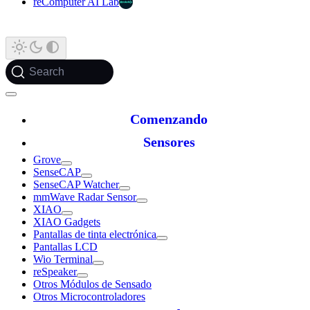
reComputer AI Lab
Search
Comenzando
Sensores
Grove
SenseCAP
SenseCAP Watcher
mmWave Radar Sensor
XIAO
XIAO Gadgets
Pantallas de tinta electrónica
Pantallas LCD
Wio Terminal
reSpeaker
Otros Módulos de Sensado
Otros Microcontroladores