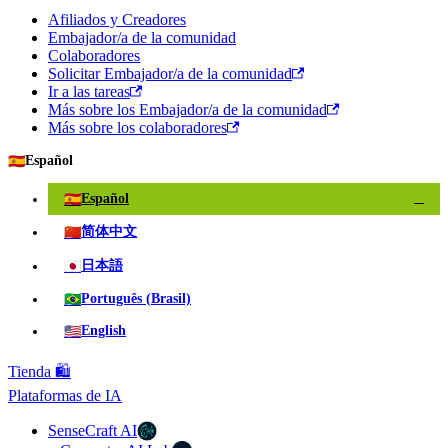
Afiliados y Creadores
Embajador/a de la comunidad
Colaboradores
Solicitar Embajador/a de la comunidad
Ir a las tareas
Más sobre los Embajador/a de la comunidad
Más sobre los colaboradores
🇪🇸
Español
🇪🇸
Español
✓
🇨🇳
简体中文
🇯🇵
日本語
🇧🇷
Português (Brasil)
🇺🇸
English
Tienda 🛍️
Plataformas de IA
SenseCraft AI