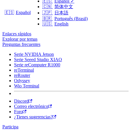
🇪🇸
Español
✓
🇨🇳
简体中文
🇪🇸
Español
🇯🇵
日本語
🇧🇷
Português (Brasil)
🇺🇸
English
Enlaces rápidos
Explorar por temas
Preguntas frecuentes
Serie NVIDIA Jetson
Serie Seeed Studio XIAO
Serie reComputer R1000
reTerminal
reRouter
Odyssey
Wio Terminal
Discord
Correo electrónico
Foro
¿Tienes sugerencias?
Participa