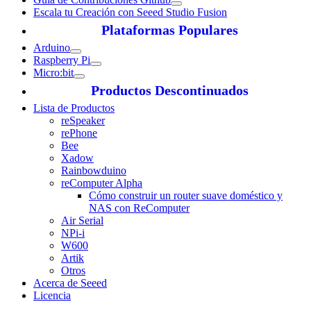
Escala tu Creación con Seeed Studio Fusion
Plataformas Populares
Arduino
Raspberry Pi
Micro:bit
Productos Descontinuados
Lista de Productos
reSpeaker
rePhone
Bee
Xadow
Rainbowduino
reComputer Alpha
Cómo construir un router suave doméstico y
NAS con ReComputer
Air Serial
NPi-i
W600
Artik
Otros
Acerca de Seeed
Licencia