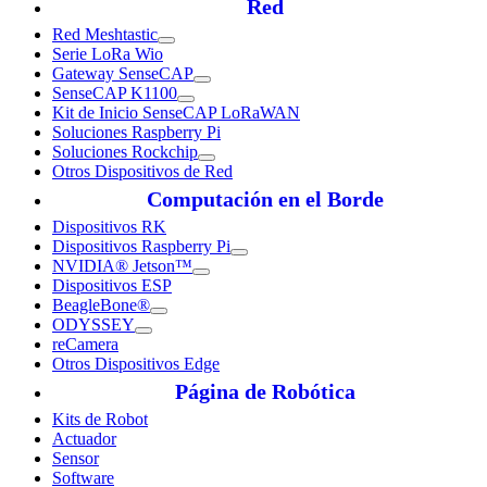
Red
Red Meshtastic
Serie LoRa Wio
Gateway SenseCAP
SenseCAP K1100
Kit de Inicio SenseCAP LoRaWAN
Soluciones Raspberry Pi
Soluciones Rockchip
Otros Dispositivos de Red
Computación en el Borde
Dispositivos RK
Dispositivos Raspberry Pi
NVIDIA® Jetson™
Dispositivos ESP
BeagleBone®
ODYSSEY
reCamera
Otros Dispositivos Edge
Página de Robótica
Kits de Robot
Actuador
Sensor
Software