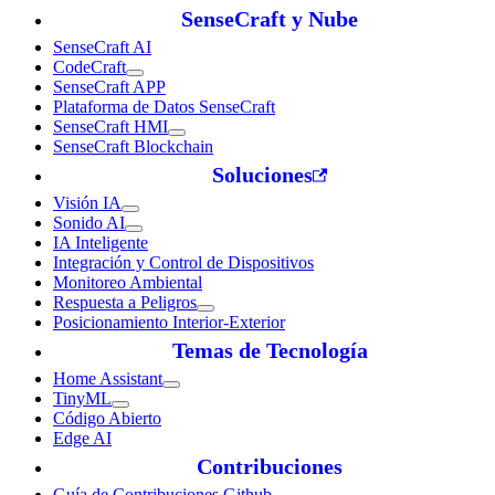
SenseCraft y Nube
SenseCraft AI
CodeCraft
SenseCraft APP
Plataforma de Datos SenseCraft
SenseCraft HMI
SenseCraft Blockchain
Soluciones
Visión IA
Sonido AI
IA Inteligente
Integración y Control de Dispositivos
Monitoreo Ambiental
Respuesta a Peligros
Posicionamiento Interior-Exterior
Temas de Tecnología
Home Assistant
TinyML
Código Abierto
Edge AI
Contribuciones
Guía de Contribuciones Github