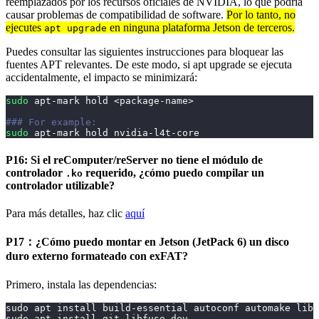
reemplazados por los recursos oficiales de NVIDIA, lo que podría
causar problemas de compatibilidad de software.
Por lo tanto, no
ejecutes
en ninguna plataforma Jetson de terceros.
apt upgrade
Puedes consultar las siguientes instrucciones para bloquear las
fuentes APT relevantes. De este modo, si apt upgrade se ejecuta
accidentalmente, el impacto se minimizará:
sudo
 apt-mark hold 
<
package-name
>
### For example: 
sudo
 apt-mark hold nvidia-l4t-core
P16: Si el reComputer/reServer no tiene el módulo de
controlador
requerido, ¿cómo puedo compilar un
.ko
controlador utilizable?
Para más detalles, haz clic
aquí
P17：¿Cómo puedo montar en Jetson (JetPack 6) un disco
duro externo formateado con exFAT?
Primero, instala las dependencias:
sudo apt install build-essential autoconf automake libt
sudo apt install git libfuse-dev