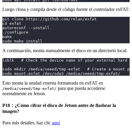
Luego clona y compila desde el código fuente el controlador exFAT:
git clone https://github.com/relan/exfat
cd exfat
autoreconf --install
./configure
make
sudo make install
A continuación, monta manualmente el disco en un directorio local:
lsblk   # Check the device name of your external hard d
sudo mkdir /media/seeed/tmp-exfat   # Create a mount po
sudo mount.exfat /dev/sda3 /media/seeed/tmp-exfat/
Esto monta la unidad externa formateada en exFAT en
para que pueda accederse
/media/seeed/tmp-exfat/
normalmente en Jetson.
P18：¿Cómo cifrar el disco de Jetson antes de flashear la
imagen?
Para más detalles, haz clic
aquí