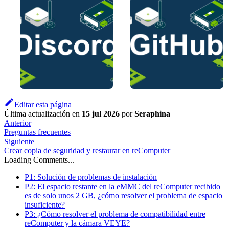
Editar esta página
Última actualización
en
15 jul 2026
por
Seraphina
Anterior
Preguntas frecuentes
Siguiente
Crear copia de seguridad y restaurar en reComputer
Loading Comments...
P1: Solución de problemas de instalación
P2: El espacio restante en la eMMC del reComputer recibido
es de solo unos 2 GB, ¿cómo resolver el problema de espacio
insuficiente?
P3: ¿Cómo resolver el problema de compatibilidad entre
reComputer y la cámara VEYE?