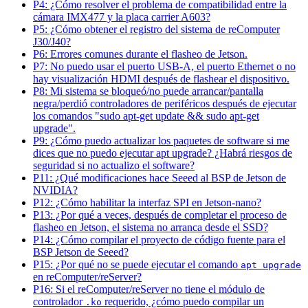
P4: ¿Cómo resolver el problema de compatibilidad entre la
cámara IMX477 y la placa carrier A603?
P5: ¿Cómo obtener el registro del sistema de reComputer
J30/J40?
P6: Errores comunes durante el flasheo de Jetson.
P7: No puedo usar el puerto USB-A, el puerto Ethernet o no
hay visualización HDMI después de flashear el dispositivo.
P8: Mi sistema se bloqueó/no puede arrancar/pantalla
negra/perdió controladores de periféricos después de ejecutar
los comandos "sudo apt-get update && sudo apt-get
upgrade".
P9: ¿Cómo puedo actualizar los paquetes de software si me
dices que no puedo ejecutar apt upgrade? ¿Habrá riesgos de
seguridad si no actualizo el software?
P11: ¿Qué modificaciones hace Seeed al BSP de Jetson de
NVIDIA?
P12: ¿Cómo habilitar la interfaz SPI en Jetson-nano?
P13: ¿Por qué a veces, después de completar el proceso de
flasheo en Jetson, el sistema no arranca desde el SSD?
P14: ¿Cómo compilar el proyecto de código fuente para el
BSP Jetson de Seeed?
P15: ¿Por qué no se puede ejecutar el comando
apt upgrade
en reComputer/reServer?
P16: Si el reComputer/reServer no tiene el módulo de
controlador
requerido, ¿cómo puedo compilar un
.ko