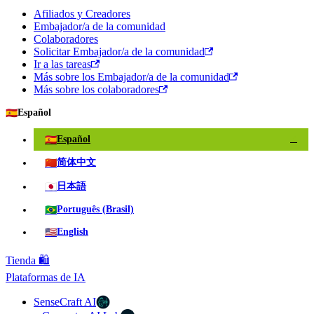
Afiliados y Creadores
Embajador/a de la comunidad
Colaboradores
Solicitar Embajador/a de la comunidad
Ir a las tareas
Más sobre los Embajador/a de la comunidad
Más sobre los colaboradores
🇪🇸
Español
🇪🇸
Español
✓
🇨🇳
简体中文
🇯🇵
日本語
🇧🇷
Português (Brasil)
🇺🇸
English
Tienda 🛍️
Plataformas de IA
SenseCraft AI