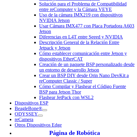
Solución para el Problema de Compatibilidad
entre reComputer y la Cámara VEYE
Uso de la cámara IMX219 con dispositivos
NVIDIA Jetson
Usar Cámara IMX477 con Placa Portadora A603
Jetson
Diferencias en L4T entre Seeed y NVIDIA
Descripción General de la Relación Entre
Jetpack y Jetson
Cómo establecer comunicación entre Jetson y
dispositivos EtherCAT
Creación de un paquete BSP personalizado desde
un entorno de desarrollo Jetson
Crear un BSP DIY desde Orin Nano DevKit a
reComputer Classic / Super
Cómo Compilar y Flashear el Código Fuente
BSP para Jetson Thor
Flashear JetPack con WSL2
Dispositivos ESP
BeagleBone®
ODYSSEY
reCamera
Otros Dispositivos Edge
Página de Robótica