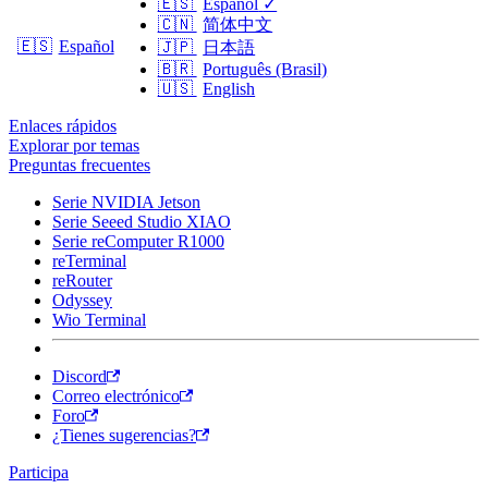
🇪🇸
Español
✓
🇨🇳
简体中文
🇪🇸
Español
🇯🇵
日本語
🇧🇷
Português (Brasil)
🇺🇸
English
Enlaces rápidos
Explorar por temas
Preguntas frecuentes
Serie NVIDIA Jetson
Serie Seeed Studio XIAO
Serie reComputer R1000
reTerminal
reRouter
Odyssey
Wio Terminal
Discord
Correo electrónico
Foro
¿Tienes sugerencias?
Participa