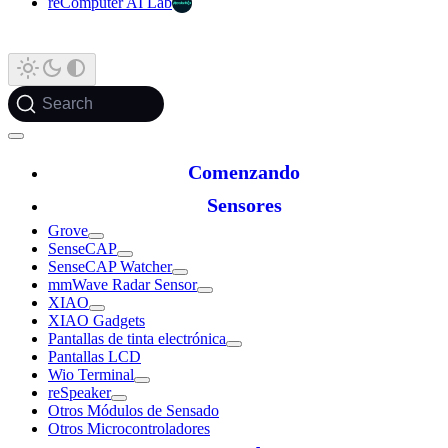
reComputer AI Lab
Search
Comenzando
Sensores
Grove
SenseCAP
SenseCAP Watcher
mmWave Radar Sensor
XIAO
XIAO Gadgets
Pantallas de tinta electrónica
Pantallas LCD
Wio Terminal
reSpeaker
Otros Módulos de Sensado
Otros Microcontroladores