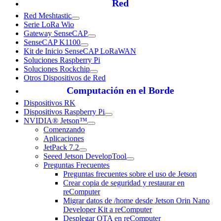
Red
Red Meshtastic
Serie LoRa Wio
Gateway SenseCAP
SenseCAP K1100
Kit de Inicio SenseCAP LoRaWAN
Soluciones Raspberry Pi
Soluciones Rockchip
Otros Dispositivos de Red
Computación en el Borde
Dispositivos RK
Dispositivos Raspberry Pi
NVIDIA® Jetson™
Comenzando
Aplicaciones
JetPack 7.2
Seeed Jetson DevelopTool
Preguntas Frecuentes
Preguntas frecuentes sobre el uso de Jetson
Crear copia de seguridad y restaurar en
reComputer
Migrar datos de /home desde Jetson Orin Nano
Developer Kit a reComputer
Desplegar OTA en reComputer