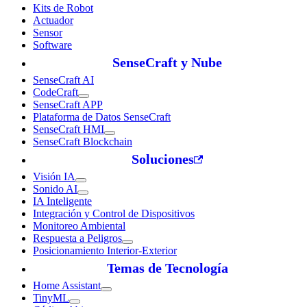
Kits de Robot
Actuador
Sensor
Software
SenseCraft y Nube
SenseCraft AI
CodeCraft
SenseCraft APP
Plataforma de Datos SenseCraft
SenseCraft HMI
SenseCraft Blockchain
Soluciones
Visión IA
Sonido AI
IA Inteligente
Integración y Control de Dispositivos
Monitoreo Ambiental
Respuesta a Peligros
Posicionamiento Interior-Exterior
Temas de Tecnología
Home Assistant
TinyML