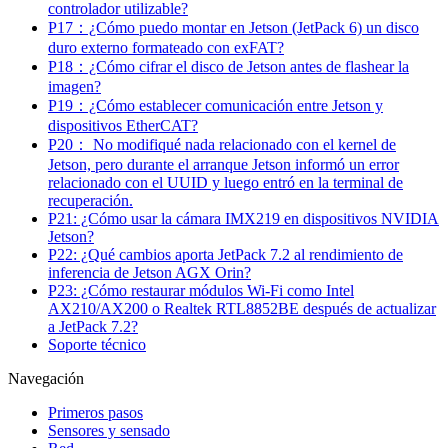
controlador utilizable?
P17：¿Cómo puedo montar en Jetson (JetPack 6) un disco
duro externo formateado con exFAT?
P18：¿Cómo cifrar el disco de Jetson antes de flashear la
imagen?
P19：¿Cómo establecer comunicación entre Jetson y
dispositivos EtherCAT?
P20： No modifiqué nada relacionado con el kernel de
Jetson, pero durante el arranque Jetson informó un error
relacionado con el UUID y luego entró en la terminal de
recuperación.
P21: ¿Cómo usar la cámara IMX219 en dispositivos NVIDIA
Jetson?
P22: ¿Qué cambios aporta JetPack 7.2 al rendimiento de
inferencia de Jetson AGX Orin?
P23: ¿Cómo restaurar módulos Wi‑Fi como Intel
AX210/AX200 o Realtek RTL8852BE después de actualizar
a JetPack 7.2?
Soporte técnico
Navegación
Primeros pasos
Sensores y sensado