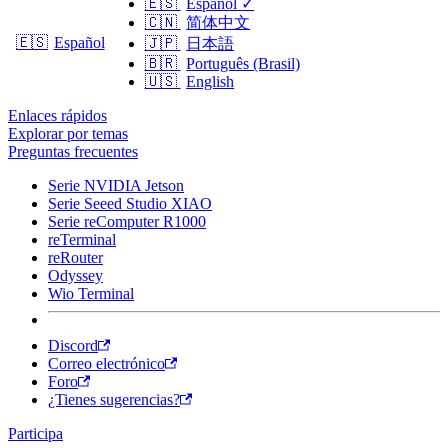
🇪🇸
Español
✓
🇨🇳
简体中文
🇪🇸
Español
🇯🇵
日本語
🇧🇷
Português (Brasil)
🇺🇸
English
Enlaces rápidos
Explorar por temas
Preguntas frecuentes
Serie NVIDIA Jetson
Serie Seeed Studio XIAO
Serie reComputer R1000
reTerminal
reRouter
Odyssey
Wio Terminal
Discord
Correo electrónico
Foro
¿Tienes sugerencias?
Participa