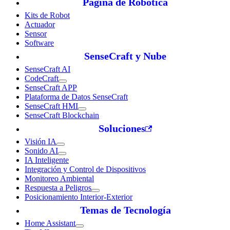
Página de Robótica
Kits de Robot
Actuador
Sensor
Software
SenseCraft y Nube
SenseCraft AI
CodeCraft
SenseCraft APP
Plataforma de Datos SenseCraft
SenseCraft HMI
SenseCraft Blockchain
Soluciones
Visión IA
Sonido AI
IA Inteligente
Integración y Control de Dispositivos
Monitoreo Ambiental
Respuesta a Peligros
Posicionamiento Interior-Exterior
Temas de Tecnología
Home Assistant