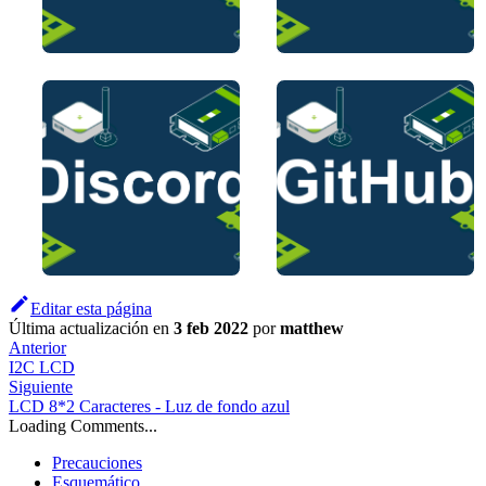
Editar esta página
Última actualización
en
3 feb 2022
por
matthew
Anterior
I2C LCD
Siguiente
LCD 8*2 Caracteres - Luz de fondo azul
Loading Comments...
Precauciones
Esquemático