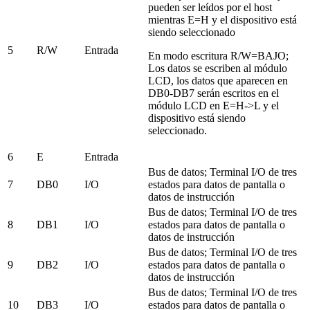
pueden ser leídos por el host
mientras E=H y el dispositivo está
siendo seleccionado
5
R/W
Entrada
En modo escritura R/W=BAJO;
Los datos se escriben al módulo
LCD, los datos que aparecen en
DB0-DB7 serán escritos en el
módulo LCD en E=H->L y el
dispositivo está siendo
seleccionado.
6
E
Entrada
Bus de datos; Terminal I/O de tres
7
DB0
I/O
estados para datos de pantalla o
datos de instrucción
Bus de datos; Terminal I/O de tres
8
DB1
I/O
estados para datos de pantalla o
datos de instrucción
Bus de datos; Terminal I/O de tres
9
DB2
I/O
estados para datos de pantalla o
datos de instrucción
Bus de datos; Terminal I/O de tres
10
DB3
I/O
estados para datos de pantalla o