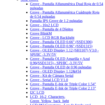
Grove - Pantalla Alfanumérica Dual Roja de 0.54
pulgadas
Grove - Pantalla Alfanumérica Cuádruple Roja
de 0.54 pulgadas
Pantalla IPS Grove de 1.2 pulgadas
Grove - 16x2 LCD
Grove - Pantalla de 4 Dígitos
Grove BlinkM
Grove - LCD RGB Backlight
Grove - Pantalla OLED 0.66" (SSD1306)
Grove - Pantalla OLED 0.96" (SSD1315)
Grove - OLED Display 1.12 (SH1107) V3.0 -
SPI/IIC -3.3V/5V
Grove - Pantalla OLED Amarilla y Azul
0.96(SSD1315) - SPI/IIC -3.3V/5V
Grove - Pantalla OLED de 0.96 pulgadas
Grove - OLED Display 1.12&#34
Grove - Kit de Cámara Serial
Grove - Serial LCD V1.0
Grove - Pantalla E-Ink de Triple Color 1.54"
Grove - Pantalla E-Ink de Triple Color 2.13"
I2C LCD
LCD_16-2_Characters-
Green_Yellow_back_light