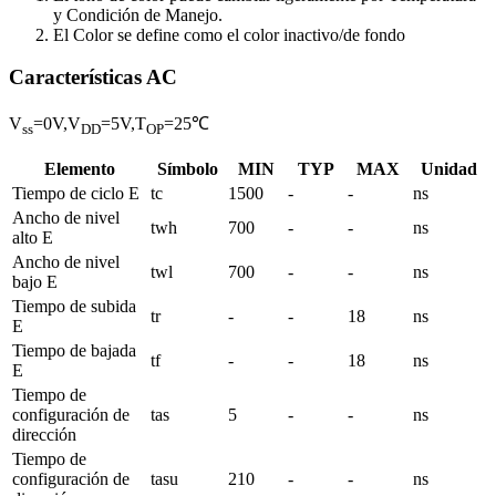
y Condición de Manejo.
El Color se define como el color inactivo/de fondo
Características AC
V
=0V,V
=5V,T
=25℃
ss
DD
OP
Elemento
Símbolo
MIN
TYP
MAX
Unidad
Tiempo de ciclo E
tc
1500
-
-
ns
Ancho de nivel
twh
700
-
-
ns
alto E
Ancho de nivel
twl
700
-
-
ns
bajo E
Tiempo de subida
tr
-
-
18
ns
E
Tiempo de bajada
tf
-
-
18
ns
E
Tiempo de
configuración de
tas
5
-
-
ns
dirección
Tiempo de
configuración de
tasu
210
-
-
ns