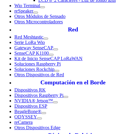
LCD 8*2 Caracteres - Luz de fondo azul
Wio Terminal
reSpeaker
Otros Módulos de Sensado
Otros Microcontroladores
Red
Red Meshtastic
Serie LoRa Wio
Gateway SenseCAP
SenseCAP K1100
Kit de Inicio SenseCAP LoRaWAN
Soluciones Raspberry Pi
Soluciones Rockchip
Otros Dispositivos de Red
Computación en el Borde
Dispositivos RK
Dispositivos Raspberry Pi
NVIDIA® Jetson™
Dispositivos ESP
BeagleBone®
ODYSSEY
reCamera
Otros Dispositivos Edge