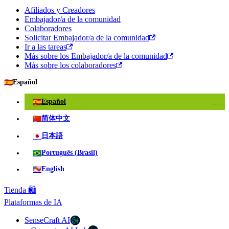
Afiliados y Creadores
Embajador/a de la comunidad
Colaboradores
Solicitar Embajador/a de la comunidad
Ir a las tareas
Más sobre los Embajador/a de la comunidad
Más sobre los colaboradores
🇪🇸
Español
🇪🇸
Español
✓
🇨🇳
简体中文
🇯🇵
日本語
🇧🇷
Português (Brasil)
🇺🇸
English
Tienda 🛍️
Plataformas de IA
SenseCraft AI