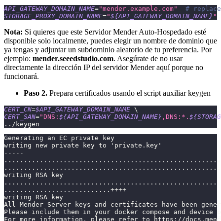
API_GATEWAY_DOMAIN_NAME
=
"mender.example.com"
# replace
STORAGE_PROXY_DOMAIN_NAME
=
"
${API_GATEWAY_DOMAIN_NAME}
"
Nota:
Si quieres que este Servidor Mender Auto-Hospedado esté
disponible solo localmente, puedes elegir un nombre de dominio que
ya tengas y adjuntar un subdominio aleatorio de tu preferencia. Por
ejemplo:
mender.seeedstudio.com
. Asegúrate de no usar
directamente la dirección IP del servidor Mender aquí porque no
funcionará.
Paso 2.
Prepara certificados usando el script auxiliar keygen
CERT_CN
=
$API_GATEWAY_DOMAIN_NAME
\
CERT_SAN
=
"DNS:
${API_GATEWAY_DOMAIN_NAME}
,DNS:*.
${STORAG
..
/keygen
Generating an EC private key
writing new private key to 'private.key'
-----
.......................................................
.......................................................
writing RSA key
.......................................................
...........................++++
writing RSA key
All Mender Server keys and certificates have been gener
Please include them in your docker compose and device b
For more information, please refer to https://docs.mend