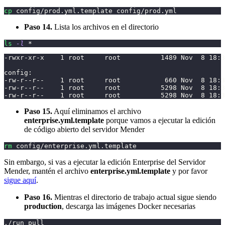
cp
 config/prod.yml.template config/prod.yml
Paso 14.
Lista los archivos en el directorio
ls
-l
 *
-rwxr-xr-x    1 root     root          1489 Nov  8 18:3
config:
-rw-r--r--    1 root     root           660 Nov  8 18:3
-rw-r--r--    1 root     root          5298 Nov  8 18:3
-rw-r--r--    1 root     root          5298 Nov  8 18:3
Paso 15.
Aquí eliminamos el archivo
enterprise.yml.template
porque vamos a ejecutar la edición
de código abierto del servidor Mender
rm
 config/enterprise.yml.template
Sin embargo, si vas a ejecutar la edición Enterprise del Servidor
Mender, mantén el archivo
enterprise.yml.template
y por favor
sigue aquí
.
Paso 16.
Mientras el directorio de trabajo actual sigue siendo
production
, descarga las imágenes Docker necesarias
./run pull