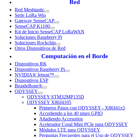
Red
Red Meshtastic
Serie LoRa Wio
Gateway SenseCAP
SenseCAP K1100
Kit de Inicio SenseCAP LoRaWAN
Soluciones Raspberry Pi
Soluciones Rockchip
Otros Dispositivos de Red
Computación en el Borde
Dispositivos RK
Dispositivos Raspberry Pi
NVIDIA® Jetson™
Dispositivos ESP
BeagleBone®
ODYSSEY
ODYSSEY STM32MP135D
ODYSSEY X86J4105
Primeros Pasos con ODYSSEY - X86J41x5
Accediendo a los 40 pines GPIO
Añadiendo Accesorios
Acelerador Coral Mini PCIe para ODYSSEY
Módulos LTE para ODYSSEY
Preguntas Frecuentes para el Uso de ODYSSEY