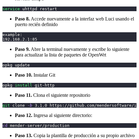
service
 uhttpd restart
Paso 8.
Accede nuevamente a la interfaz web Luci usando el
puerto recién definido
example:
192.168
.2.1:85
Paso 9.
Abre la terminal nuevamente y escribe lo siguiente
para actualizar la lista de paquetes de OpenWrt
opkg update
Paso 10.
Instalar Git
opkg 
install
 git-http
Paso 11.
Clona el siguiente repositorio
git
 clone 
-b
3.1
.0 https://github.com/mendersoftware/in
Paso 12.
Ingresa al siguiente directorio:
cd
 mender-server/production
Paso 13.
Copia la plantilla de producción a su propio archivo