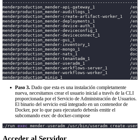
-------------------------------------------------------
menderproduction_mender-api-gateway_1              /ent
menderproduction_mender-auditlogs_1                /usr
menderproduction_mender-create-artifact-worker_1   /usr
menderproduction_mender-deployments_1              /ent
menderproduction_mender-device-auth_1              /usr
menderproduction_mender-deviceconfig_1             /usr
menderproduction_mender-deviceconnect_1            /usr
menderproduction_mender-gui_1                      /ent
menderproduction_mender-inventory_1                /usr
menderproduction_mender-mongo_1                    dock
menderproduction_mender-nats_1                     dock
menderproduction_mender-tenantadm_1                /usr
menderproduction_mender-useradm_1                  /usr
menderproduction_mender-workflows-server_1         /usr
menderproduction_mender-workflows-worker_1         /ent
menderproduction_minio_1                           /us
Paso 3.
Dado que esta es una instalación completamente
nueva, necesitamos crear el usuario inicial a través de la CLI
proporcionada por el Servicio de Administración de Usuarios.
El binario del servicio está integrado en un contenedor de
Docker, por lo que para ejecutarlo deberás emitir el
subcomando exec de docker-compose
./run 
exec
 mender-useradm /usr/bin/useradm create-user 
Acceder al Servidor