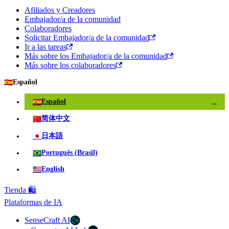
Afiliados y Creadores
Embajador/a de la comunidad
Colaboradores
Solicitar Embajador/a de la comunidad
Ir a las tareas
Más sobre los Embajador/a de la comunidad
Más sobre los colaboradores
🇪🇸
Español
🇪🇸
Español
✓
🇨🇳
简体中文
🇯🇵
日本語
🇧🇷
Português (Brasil)
🇺🇸
English
Tienda 🛍️
Plataformas de IA
SenseCraft AI