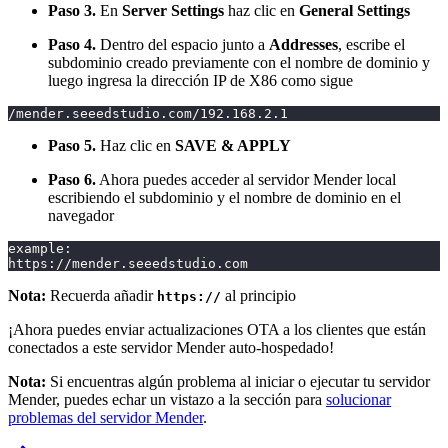
Paso 3.
En
Server Settings
haz clic en
General Settings
Paso 4.
Dentro del espacio junto a
Addresses
, escribe el
subdominio creado previamente con el nombre de dominio y
luego ingresa la dirección IP de X86 como sigue
/mender.seeedstudio.com/192.168.2.1
Paso 5.
Haz clic en
SAVE & APPLY
Paso 6.
Ahora puedes acceder al servidor Mender local
escribiendo el subdominio y el nombre de dominio en el
navegador
example:
https://mender.seeedstudio.com
Nota:
Recuerda añadir
al principio
https://
¡Ahora puedes enviar actualizaciones OTA a los clientes que están
conectados a este servidor Mender auto-hospedado!
Nota:
Si encuentras algún problema al iniciar o ejecutar tu servidor
Mender, puedes echar un vistazo a la sección para
solucionar
problemas del servidor Mender
.