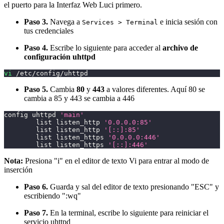
el puerto para la Interfaz Web Luci primero.
Paso 3.
Navega a
e inicia sesión con
Services > Terminal
tus credenciales
Paso 4.
Escribe lo siguiente para acceder al
archivo de
configuración uhttpd
vi
 /etc/config/uhttpd
Paso 5.
Cambia
80
y
443
a valores diferentes. Aquí 80 se
cambia a 85 y 443 se cambia a 446
config uhttpd 
'main'
        list listen_http 
'0.0.0.0:85'
        list listen_http 
'[::]:85'
        list listen_https 
'0.0.0.0:446'
        list listen_https 
'[::]:446'
Nota:
Presiona "i" en el editor de texto Vi para entrar al modo de
inserción
Paso 6.
Guarda y sal del editor de texto presionando "ESC" y
escribiendo "
:wq
"
Paso 7.
En la terminal, escribe lo siguiente para reiniciar el
servicio uhttpd