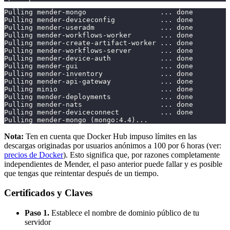
Pulling mender-mongo                  ... done
Pulling mender-deviceconfig           ... done
Pulling mender-useradm                ... done
Pulling mender-workflows-worker       ... done
Pulling mender-create-artifact-worker ... done
Pulling mender-workflows-server       ... done
Pulling mender-device-auth            ... done
Pulling mender-gui                    ... done
Pulling mender-inventory              ... done
Pulling mender-api-gateway            ... done
Pulling minio                         ... done
Pulling mender-deployments            ... done
Pulling mender-nats                   ... done
Pulling mender-deviceconnect          ... done
Pulling mender-mongo (mongo:4.4)...
Nota:
Ten en cuenta que Docker Hub impuso límites en las
descargas originadas por usuarios anónimos a 100 por 6 horas (ver:
precios de Docker
). Esto significa que, por razones completamente
independientes de Mender, el paso anterior puede fallar y es posible
que tengas que reintentar después de un tiempo.
Certificados y Claves
Paso 1.
Establece el nombre de dominio público de tu
servidor