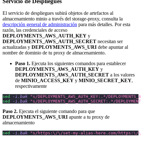
Servicio de Despliegues
El servicio de despliegues subirá objetos de artefactos al
almacenamiento minio a través del storage-proxy, consulta la
descripción general de administración
para más detalles. Por esta
razón, las credenciales de acceso
DEPLOYMENTS_AWS_AUTH_KEY
y
DEPLOYMENTS_AWS_AUTH_SECRET
necesitan ser
actualizadas y
DEPLOYMENTS_AWS_URI
debe apuntar al
nombre de dominio de tu proxy de almacenamiento.
Paso 1.
Ejecuta los siguientes comandos para establecer
DEPLOYMENTS_AWS_AUTH_KEY
y
DEPLOYMENTS_AWS_AUTH_SECRET
a los valores
de
MINIO_ACCESS_KEY
y
MINIO_SECRET_KEY
,
respectivamente
sed
-i.bak
"s/DEPLOYMENTS_AWS_AUTH_KEY:.*/DEPLOYMENTS_A
sed
-i.bak
"s/DEPLOYMENTS_AWS_AUTH_SECRET:.*/DEPLOYMENT
Paso 2.
Ejecuta el siguiente comando para que
DEPLOYMENTS_AWS_URI
apunte a tu proxy de
almacenamiento
sed
-i.bak
"s/https:\/\/set-my-alias-here.com/https:\/\