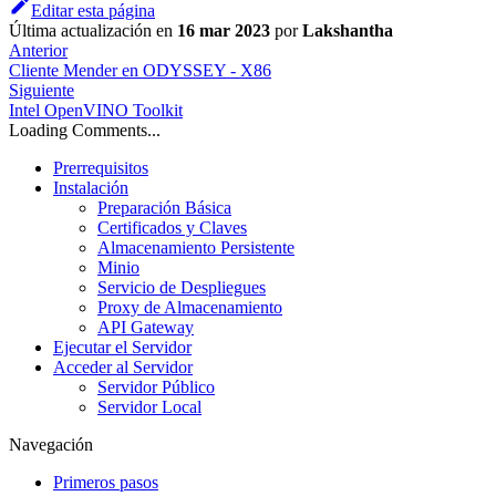
Editar esta página
Última actualización
en
16 mar 2023
por
Lakshantha
Anterior
Cliente Mender en ODYSSEY - X86
Siguiente
Intel OpenVINO Toolkit
Loading Comments...
Prerrequisitos
Instalación
Preparación Básica
Certificados y Claves
Almacenamiento Persistente
Minio
Servicio de Despliegues
Proxy de Almacenamiento
API Gateway
Ejecutar el Servidor
Acceder al Servidor
Servidor Público
Servidor Local
Navegación
Primeros pasos