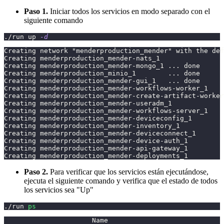
Paso 1.
Iniciar todos los servicios en modo separado con el
siguiente comando
./run up 
-d
Creating network "menderproduction_mender" with the def
Creating menderproduction_mender-nats_1                
Creating menderproduction_mender-mongo_1 ... done
Creating menderproduction_minio_1        ... done
Creating menderproduction_mender-gui_1   ... done
Creating menderproduction_mender-workflows-worker_1    
Creating menderproduction_mender-create-artifact-worker
Creating menderproduction_mender-useradm_1             
Creating menderproduction_mender-workflows-server_1    
Creating menderproduction_mender-deviceconfig_1        
Creating menderproduction_mender-inventory_1           
Creating menderproduction_mender-deviceconnect_1       
Creating menderproduction_mender-device-auth_1         
Creating menderproduction_mender-api-gateway_1         
Creating menderproduction_mender-deployments_1         
Paso 2.
Para verificar que los servicios están ejecutándose,
ejecuta el siguiente comando y verifica que el estado de todos
los servicios sea "Up"
./run 
ps
                      Name                             