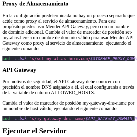
Proxy de Almacenamiento
En la configuración predeterminada no hay un proceso separado que
actúe como proxy al servicio de almacenamiento. Para este
propósito puedes usar Mender API Gateway, pero con un nombre
de dominio adicional. Cambia el valor de marcador de posición set-
my-alias-here a un nombre de dominio válido para usar Mender API
Gateway como proxy al servicio de almacenamiento, ejecutando el
siguiente comando
sed
-i.bak
"s/set-my-alias-here.com/
$STORAGE_PROXY_DOMA
API Gateway
Por motivos de seguridad, el API Gateway debe conocer con
precisión el nombre DNS asignado a él, el cual configurarás a través
de la variable de entorno ALLOWED_HOSTS.
Cambia el valor de marcador de posición my-gateway-dns-name por
un nombre de host válido, ejecutando el siguiente comando
sed
-i.bak
"s/my-gateway-dns-name/
$API_GATEWAY_DOMAIN_N
Ejecutar el Servidor