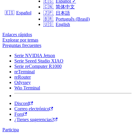
🇪🇸
Español
✓
🇨🇳
简体中文
🇪🇸
Español
🇯🇵
日本語
🇧🇷
Português (Brasil)
🇺🇸
English
Enlaces rápidos
Explorar por temas
Preguntas frecuentes
Serie NVIDIA Jetson
Serie Seeed Studio XIAO
Serie reComputer R1000
reTerminal
reRouter
Odyssey
Wio Terminal
Discord
Correo electrónico
Foro
¿Tienes sugerencias?
Participa