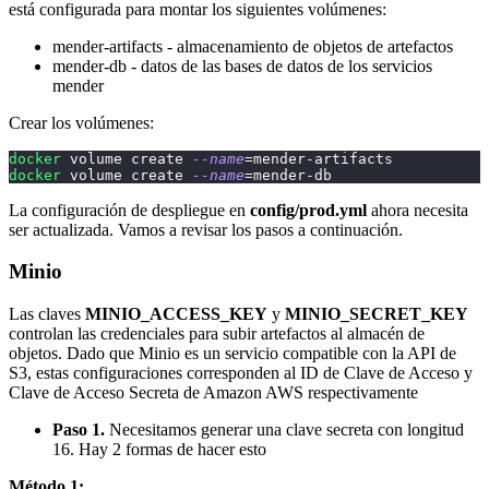
está configurada para montar los siguientes volúmenes:
mender-artifacts - almacenamiento de objetos de artefactos
mender-db - datos de las bases de datos de los servicios
mender
Crear los volúmenes:
docker
 volume create 
--name
=
mender-artifacts
docker
 volume create 
--name
=
mender-db
La configuración de despliegue en
config/prod.yml
ahora necesita
ser actualizada. Vamos a revisar los pasos a continuación.
Minio
Las claves
MINIO_ACCESS_KEY
y
MINIO_SECRET_KEY
controlan las credenciales para subir artefactos al almacén de
objetos. Dado que Minio es un servicio compatible con la API de
S3, estas configuraciones corresponden al ID de Clave de Acceso y
Clave de Acceso Secreta de Amazon AWS respectivamente
Paso 1.
Necesitamos generar una clave secreta con longitud
16. Hay 2 formas de hacer esto
Método 1: