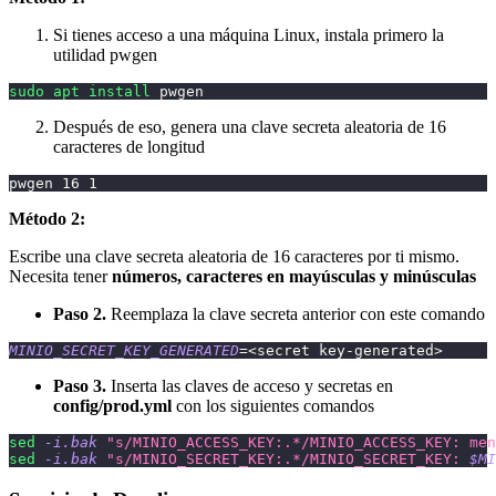
Si tienes acceso a una máquina Linux, instala primero la
utilidad pwgen
sudo
apt
install
 pwgen
Después de eso, genera una clave secreta aleatoria de 16
caracteres de longitud
pwgen 
16
1
Método 2:
Escribe una clave secreta aleatoria de 16 caracteres por ti mismo.
Necesita tener
números, caracteres en mayúsculas y minúsculas
Paso 2.
Reemplaza la clave secreta anterior con este comando
MINIO_SECRET_KEY_GENERATED
=
<
secret key-generated
>
Paso 3.
Inserta las claves de acceso y secretas en
config/prod.yml
con los siguientes comandos
sed
-i.bak
"s/MINIO_ACCESS_KEY:.*/MINIO_ACCESS_KEY: men
sed
-i.bak
"s/MINIO_SECRET_KEY:.*/MINIO_SECRET_KEY: 
$MI