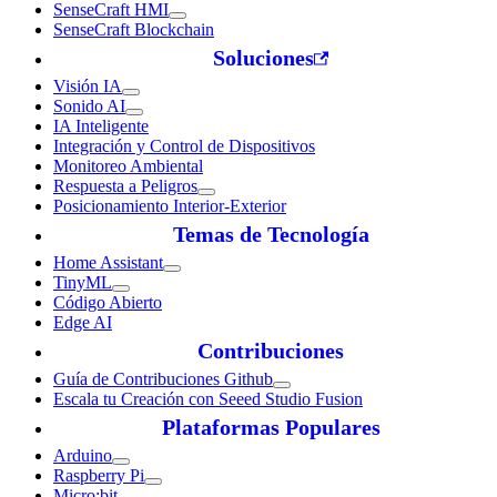
SenseCraft HMI
SenseCraft Blockchain
Soluciones
Visión IA
Sonido AI
IA Inteligente
Integración y Control de Dispositivos
Monitoreo Ambiental
Respuesta a Peligros
Posicionamiento Interior-Exterior
Temas de Tecnología
Home Assistant
TinyML
Código Abierto
Edge AI
Contribuciones
Guía de Contribuciones Github
Escala tu Creación con Seeed Studio Fusion
Plataformas Populares
Arduino
Raspberry Pi
Micro:bit