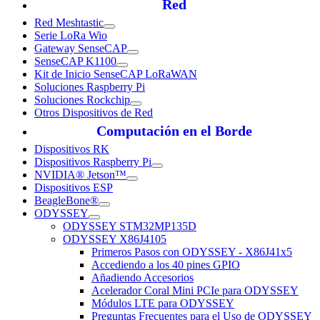
Red
Red Meshtastic
Serie LoRa Wio
Gateway SenseCAP
SenseCAP K1100
Kit de Inicio SenseCAP LoRaWAN
Soluciones Raspberry Pi
Soluciones Rockchip
Otros Dispositivos de Red
Computación en el Borde
Dispositivos RK
Dispositivos Raspberry Pi
NVIDIA® Jetson™
Dispositivos ESP
BeagleBone®
ODYSSEY
ODYSSEY STM32MP135D
ODYSSEY X86J4105
Primeros Pasos con ODYSSEY - X86J41x5
Accediendo a los 40 pines GPIO
Añadiendo Accesorios
Acelerador Coral Mini PCIe para ODYSSEY
Módulos LTE para ODYSSEY
Preguntas Frecuentes para el Uso de ODYSSEY