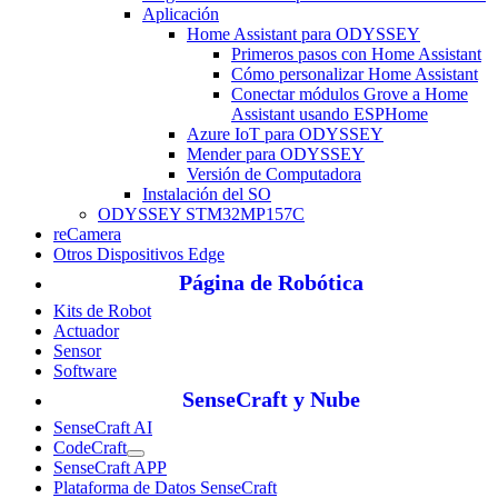
Aplicación
Home Assistant para ODYSSEY
Primeros pasos con Home Assistant
Cómo personalizar Home Assistant
Conectar módulos Grove a Home
Assistant usando ESPHome
Azure IoT para ODYSSEY
Mender para ODYSSEY
Versión de Computadora
Instalación del SO
ODYSSEY STM32MP157C
reCamera
Otros Dispositivos Edge
Página de Robótica
Kits de Robot
Actuador
Sensor
Software
SenseCraft y Nube
SenseCraft AI
CodeCraft
SenseCraft APP
Plataforma de Datos SenseCraft