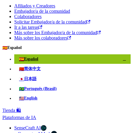
Afiliados y Creadores
Embajador/a de la comunidad
Colaboradores
Solicitar Embajador/a de la comunidad
Ir a las tareas
Más sobre los Embajador/a de la comunidad
Más sobre los colaboradores
🇪🇸
Español
🇪🇸
Español
✓
🇨🇳
简体中文
🇯🇵
日本語
🇧🇷
Português (Brasil)
🇺🇸
English
Tienda 🛍️
Plataformas de IA
SenseCraft AI