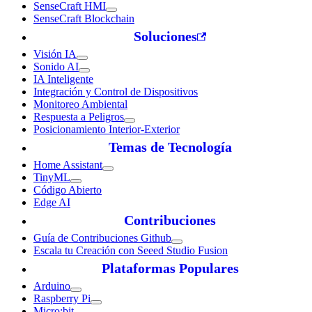
SenseCraft HMI
SenseCraft Blockchain
Soluciones
Visión IA
Sonido AI
IA Inteligente
Integración y Control de Dispositivos
Monitoreo Ambiental
Respuesta a Peligros
Posicionamiento Interior-Exterior
Temas de Tecnología
Home Assistant
TinyML
Código Abierto
Edge AI
Contribuciones
Guía de Contribuciones Github
Escala tu Creación con Seeed Studio Fusion
Plataformas Populares
Arduino
Raspberry Pi
Micro:bit