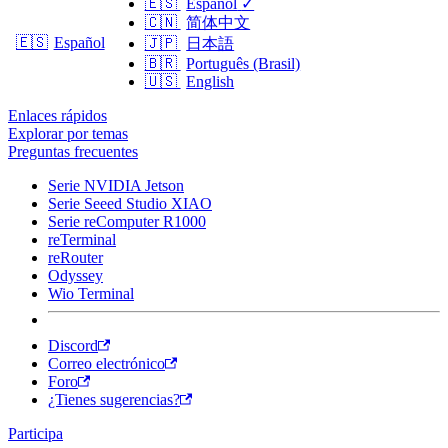
🇪🇸
Español
✓
🇨🇳
简体中文
🇪🇸
Español
🇯🇵
日本語
🇧🇷
Português (Brasil)
🇺🇸
English
Enlaces rápidos
Explorar por temas
Preguntas frecuentes
Serie NVIDIA Jetson
Serie Seeed Studio XIAO
Serie reComputer R1000
reTerminal
reRouter
Odyssey
Wio Terminal
Discord
Correo electrónico
Foro
¿Tienes sugerencias?
Participa