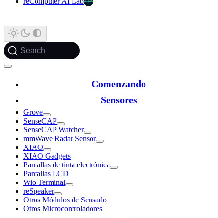
reComputer AI Lab
Search
Comenzando
Sensores
Grove
SenseCAP
SenseCAP Watcher
mmWave Radar Sensor
XIAO
XIAO Gadgets
Pantallas de tinta electrónica
Pantallas LCD
Wio Terminal
reSpeaker
Otros Módulos de Sensado
Otros Microcontroladores