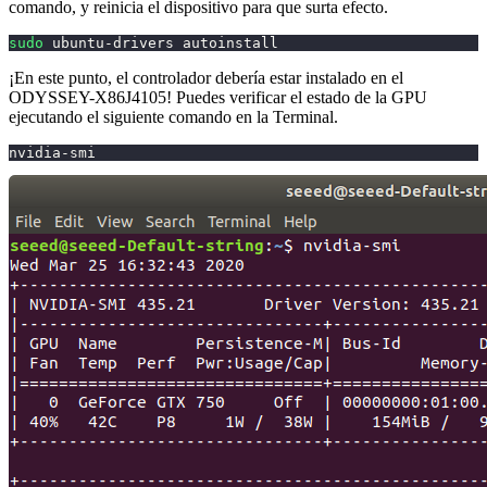
comando, y reinicia el dispositivo para que surta efecto.
sudo
 ubuntu-drivers autoinstall
¡En este punto, el controlador debería estar instalado en el
ODYSSEY-X86J4105! Puedes verificar el estado de la GPU
ejecutando el siguiente comando en la Terminal.
nvidia-smi