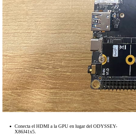
Conecta el HDMI a la GPU en lugar del ODYSSEY-
X86J41x5.