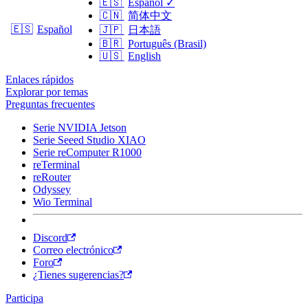
🇪🇸
Español
✓
🇨🇳
简体中文
🇪🇸
Español
🇯🇵
日本語
🇧🇷
Português (Brasil)
🇺🇸
English
Enlaces rápidos
Explorar por temas
Preguntas frecuentes
Serie NVIDIA Jetson
Serie Seeed Studio XIAO
Serie reComputer R1000
reTerminal
reRouter
Odyssey
Wio Terminal
Discord
Correo electrónico
Foro
¿Tienes sugerencias?
Participa