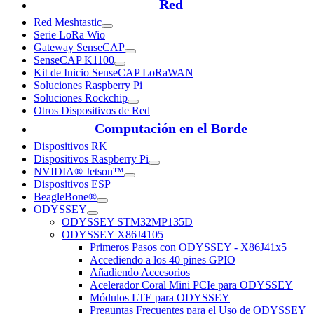
Red
Red Meshtastic
Serie LoRa Wio
Gateway SenseCAP
SenseCAP K1100
Kit de Inicio SenseCAP LoRaWAN
Soluciones Raspberry Pi
Soluciones Rockchip
Otros Dispositivos de Red
Computación en el Borde
Dispositivos RK
Dispositivos Raspberry Pi
NVIDIA® Jetson™
Dispositivos ESP
BeagleBone®
ODYSSEY
ODYSSEY STM32MP135D
ODYSSEY X86J4105
Primeros Pasos con ODYSSEY - X86J41x5
Accediendo a los 40 pines GPIO
Añadiendo Accesorios
Acelerador Coral Mini PCIe para ODYSSEY
Módulos LTE para ODYSSEY
Preguntas Frecuentes para el Uso de ODYSSEY