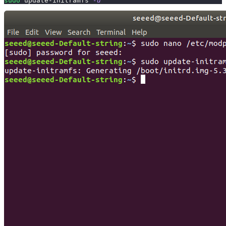
sudo
 update-initramfs 
-u