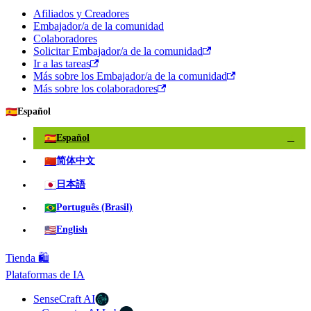
Afiliados y Creadores
Embajador/a de la comunidad
Colaboradores
Solicitar Embajador/a de la comunidad
Ir a las tareas
Más sobre los Embajador/a de la comunidad
Más sobre los colaboradores
🇪🇸
Español
🇪🇸
Español
✓
🇨🇳
简体中文
🇯🇵
日本語
🇧🇷
Português (Brasil)
🇺🇸
English
Tienda 🛍️
Plataformas de IA
SenseCraft AI