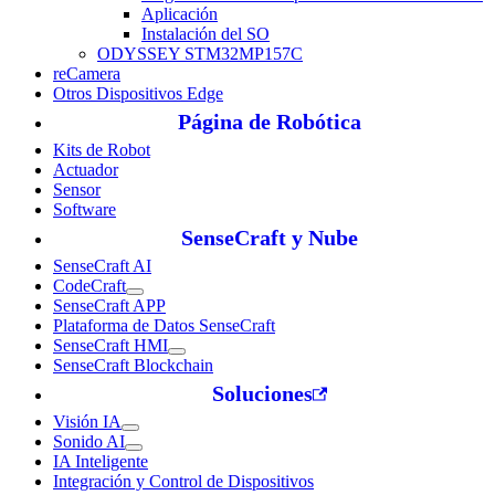
Aplicación
Instalación del SO
ODYSSEY STM32MP157C
reCamera
Otros Dispositivos Edge
Página de Robótica
Kits de Robot
Actuador
Sensor
Software
SenseCraft y Nube
SenseCraft AI
CodeCraft
SenseCraft APP
Plataforma de Datos SenseCraft
SenseCraft HMI
SenseCraft Blockchain
Soluciones
Visión IA
Sonido AI
IA Inteligente
Integración y Control de Dispositivos