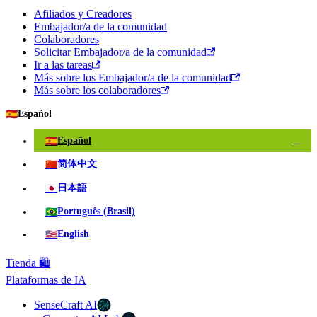
Afiliados y Creadores
Embajador/a de la comunidad
Colaboradores
Solicitar Embajador/a de la comunidad
Ir a las tareas
Más sobre los Embajador/a de la comunidad
Más sobre los colaboradores
🇪🇸
Español
🇪🇸
Español
✓
🇨🇳
简体中文
🇯🇵
日本語
🇧🇷
Português (Brasil)
🇺🇸
English
Tienda 🛍️
Plataformas de IA
SenseCraft AI