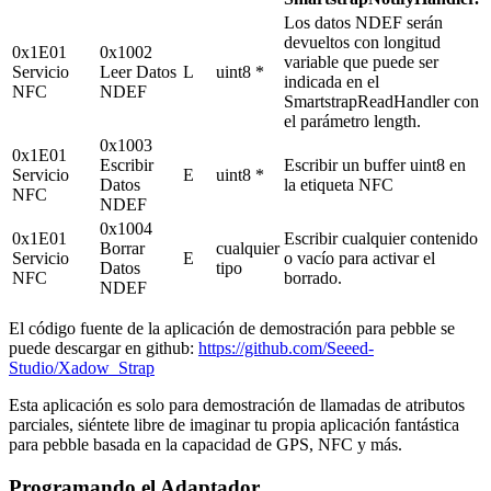
Los datos NDEF serán
devueltos con longitud
0x1E01
0x1002
variable que puede ser
Servicio
Leer Datos
L
uint8 *
indicada en el
NFC
NDEF
SmartstrapReadHandler con
el parámetro length.
0x1003
0x1E01
Escribir
Escribir un buffer uint8 en
Servicio
E
uint8 *
Datos
la etiqueta NFC
NFC
NDEF
0x1004
0x1E01
Escribir cualquier contenido
Borrar
cualquier
Servicio
E
o vacío para activar el
Datos
tipo
NFC
borrado.
NDEF
El código fuente de la aplicación de demostración para pebble se
puede descargar en github:
https://github.com/Seeed-
Studio/Xadow_Strap
Esta aplicación es solo para demostración de llamadas de atributos
parciales, siéntete libre de imaginar tu propia aplicación fantástica
para pebble basada en la capacidad de GPS, NFC y más.
Programando el Adaptador