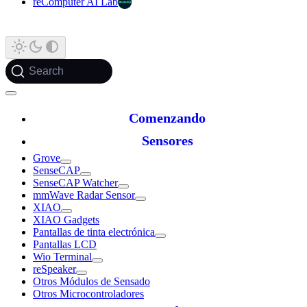
reComputer AI Lab
Search
Comenzando
Sensores
Grove
SenseCAP
SenseCAP Watcher
mmWave Radar Sensor
XIAO
XIAO Gadgets
Pantallas de tinta electrónica
Pantallas LCD
Wio Terminal
reSpeaker
Otros Módulos de Sensado
Otros Microcontroladores