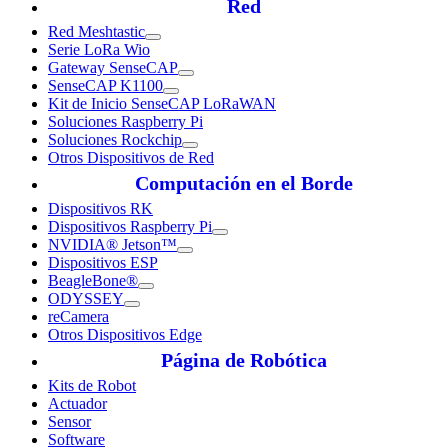
Red
Red Meshtastic
Serie LoRa Wio
Gateway SenseCAP
SenseCAP K1100
Kit de Inicio SenseCAP LoRaWAN
Soluciones Raspberry Pi
Soluciones Rockchip
Otros Dispositivos de Red
Computación en el Borde
Dispositivos RK
Dispositivos Raspberry Pi
NVIDIA® Jetson™
Dispositivos ESP
BeagleBone®
ODYSSEY
reCamera
Otros Dispositivos Edge
Página de Robótica
Kits de Robot
Actuador
Sensor
Software