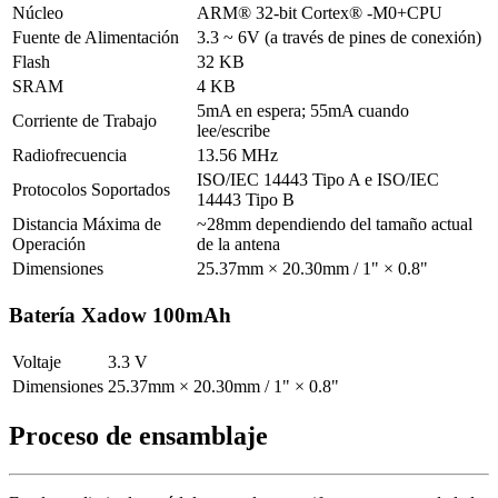
Núcleo
ARM® 32-bit Cortex® -M0+CPU
Fuente de Alimentación
3.3 ~ 6V (a través de pines de conexión)
Flash
32 KB
SRAM
4 KB
5mA en espera; 55mA cuando
Corriente de Trabajo
lee/escribe
Radiofrecuencia
13.56 MHz
ISO/IEC 14443 Tipo A e ISO/IEC
Protocolos Soportados
14443 Tipo B
Distancia Máxima de
~28mm dependiendo del tamaño actual
Operación
de la antena
Dimensiones
25.37mm × 20.30mm / 1" × 0.8"
Batería Xadow 100mAh
Voltaje
3.3 V
Dimensiones
25.37mm × 20.30mm / 1" × 0.8"
Proceso de ensamblaje