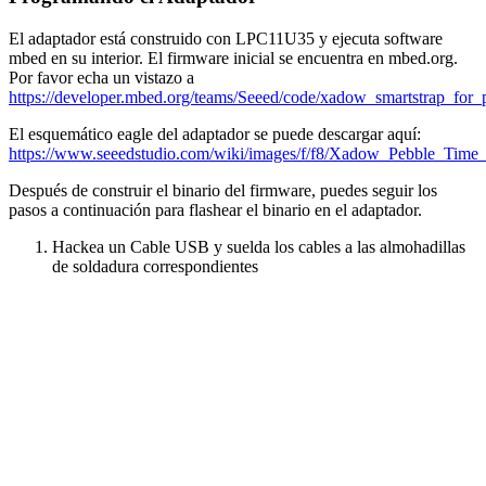
El adaptador está construido con LPC11U35 y ejecuta software
mbed en su interior. El firmware inicial se encuentra en mbed.org.
Por favor echa un vistazo a
https://developer.mbed.org/teams/Seeed/code/xadow_smartstrap_for_
El esquemático eagle del adaptador se puede descargar aquí:
https://www.seeedstudio.com/wiki/images/f/f8/Xadow_Pebble_Time_
Después de construir el binario del firmware, puedes seguir los
pasos a continuación para flashear el binario en el adaptador.
Hackea un Cable USB y suelda los cables a las almohadillas
de soldadura correspondientes