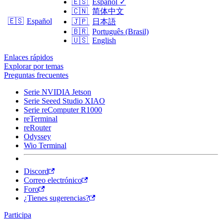
🇪🇸
Español
✓
🇨🇳
简体中文
🇪🇸
Español
🇯🇵
日本語
🇧🇷
Português (Brasil)
🇺🇸
English
Enlaces rápidos
Explorar por temas
Preguntas frecuentes
Serie NVIDIA Jetson
Serie Seeed Studio XIAO
Serie reComputer R1000
reTerminal
reRouter
Odyssey
Wio Terminal
Discord
Correo electrónico
Foro
¿Tienes sugerencias?
Participa