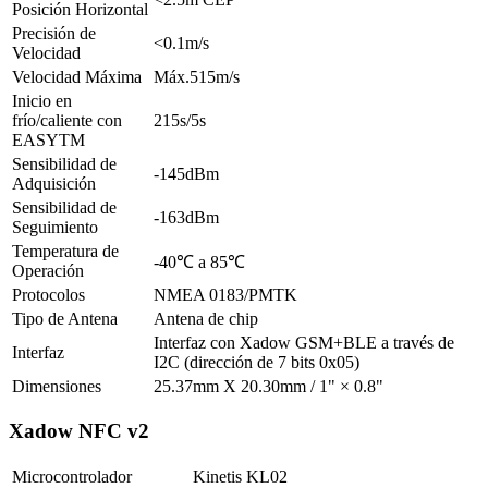
Posición Horizontal
Precisión de
<0.1m/s
Velocidad
Velocidad Máxima
Máx.515m/s
Inicio en
frío/caliente con
215s/5s
EASYTM
Sensibilidad de
-145dBm
Adquisición
Sensibilidad de
-163dBm
Seguimiento
Temperatura de
-40℃ a 85℃
Operación
Protocolos
NMEA 0183/PMTK
Tipo de Antena
Antena de chip
Interfaz con Xadow GSM+BLE a través de
Interfaz
I2C (dirección de 7 bits 0x05)
Dimensiones
25.37mm X 20.30mm / 1" × 0.8"
Xadow NFC v2
Microcontrolador
Kinetis KL02