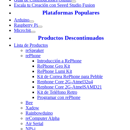
Escala tu Creación con Seeed Studio Fusion
Plataformas Populares
Arduino
Raspberry Pi
Micro:bit
Productos Descontinuados
Lista de Productos
reSpeaker
rePhone
Introducción a RePhone
RePhone Geo Kit
RePhone Lumi Kit
Kit de Correa RePhone para Pebble
Rephone Core 2G-Atmel32u4
Rephone Core 2G-AtmelSAMD21
Kit de Teléfono Retro
Programar con rePhone
Bee
Xadow
Rainbowduino
reComputer Alpha
Air Serial
NPi-i