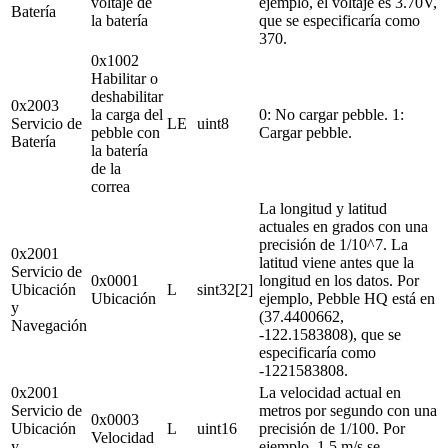
voltaje de
ejemplo, el voltaje es 3.70V,
Batería
la batería
que se especificaría como
370.
0x1002
Habilitar o
deshabilitar
0x2003
la carga del
0: No cargar pebble. 1:
Servicio de
LE
uint8
pebble con
Cargar pebble.
Batería
la batería
de la
correa
La longitud y latitud
actuales en grados con una
precisión de 1/10^7. La
0x2001
latitud viene antes que la
Servicio de
0x0001
longitud en los datos. Por
Ubicación
L
sint32[2]
Ubicación
ejemplo, Pebble HQ está en
y
(37.4400662,
Navegación
-122.1583808), que se
especificaría como
-1221583808
.
0x2001
La velocidad actual en
Servicio de
metros por segundo con una
0x0003
Ubicación
L
uint16
precisión de 1/100. Por
Velocidad
y
ejemplo, 1.5 m/s se