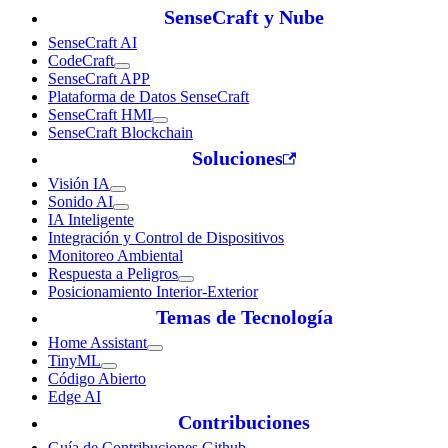
SenseCraft y Nube
SenseCraft AI
CodeCraft
SenseCraft APP
Plataforma de Datos SenseCraft
SenseCraft HMI
SenseCraft Blockchain
Soluciones
Visión IA
Sonido AI
IA Inteligente
Integración y Control de Dispositivos
Monitoreo Ambiental
Respuesta a Peligros
Posicionamiento Interior-Exterior
Temas de Tecnología
Home Assistant
TinyML
Código Abierto
Edge AI
Contribuciones
Guía de Contribuciones Github