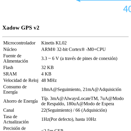
Xadow GPS v2
Microcontrolador
Kinetis KL02
Núcleo
ARM® 32-bit Cortex® -M0+CPU
Fuente de
3.3 ~ 6 V (a través de pines de conexión)
Alimentación
Flash
32 KB
SRAM
4 KB
Velocidad de Reloj
48 MHz
Consumo de
18mA@Seguimiento, 21mA@Adquisición
Energía
Típ. 3mA@AlwaysLocateTM, 7uA@Modo
Ahorro de Energía
de Respaldo, 180uA@Modo de Espera
Canal
22(Seguimiento) / 66 (Adquisición)
Tasa de
1Hz(Por defecto), hasta 10Hz
Actualización
Precisión de
<2.5m CEP