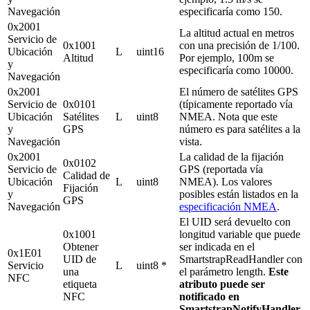
Navegación
especificaría como 150.
0x2001
La altitud actual en metros
Servicio de
0x1001
con una precisión de 1/100.
Ubicación
L
uint16
Altitud
Por ejemplo, 100m se
y
especificaría como 10000.
Navegación
0x2001
El número de satélites GPS
Servicio de
0x0101
(típicamente reportado vía
Ubicación
Satélites
L
uint8
NMEA. Nota que este
y
GPS
número es para satélites a la
Navegación
vista.
0x2001
La calidad de la fijación
0x0102
Servicio de
GPS (reportada vía
Calidad de
Ubicación
L
uint8
NMEA). Los valores
Fijación
y
posibles están listados en la
GPS
Navegación
especificación NMEA
.
El UID será devuelto con
0x1001
longitud variable que puede
Obtener
ser indicada en el
0x1E01
UID de
SmartstrapReadHandler con
Servicio
L
uint8 *
una
el parámetro length.
Este
NFC
etiqueta
atributo puede ser
NFC
notificado en
SmartstrapNotifyHandler.