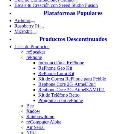
Escala tu Creación con Seeed Studio Fusion
Plataformas Populares
Arduino
Raspberry Pi
Micro:bit
Productos Descontinuados
Lista de Productos
reSpeaker
rePhone
Introducción a RePhone
RePhone Geo Kit
RePhone Lumi Kit
Kit de Correa RePhone para Pebble
Rephone Core 2G-Atmel32u4
Rephone Core 2G-AtmelSAMD21
Kit de Teléfono Retro
Programar con rePhone
Bee
Xadow
Rainbowduino
reComputer Alpha
Air Serial
NPi-i