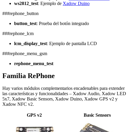
ws2812_test
: Ejemplo de
Xadow Duino
###rephone_button
button_test
: Prueba del botón integrado
###rephone_lcm
lcm_display_test
: Ejemplo de pantalla LCD
###rephone_menu_gsm
rephone_menu_test
Familia RePhone
Hay varios módulos complementarios encadenables para extender
las características y funcionalidades – Xadow Audio, Xadow LED
5x7, Xadow Basic Sensors, Xadow Duino, Xadow GPS v2 y
Xadow NFC v2.
GPS v2
Basic Sensors