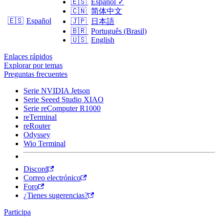
🇪🇸
Español
✓
🇨🇳
简体中文
🇪🇸
Español
🇯🇵
日本語
🇧🇷
Português (Brasil)
🇺🇸
English
Enlaces rápidos
Explorar por temas
Preguntas frecuentes
Serie NVIDIA Jetson
Serie Seeed Studio XIAO
Serie reComputer R1000
reTerminal
reRouter
Odyssey
Wio Terminal
Discord
Correo electrónico
Foro
¿Tienes sugerencias?
Participa