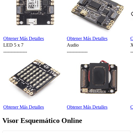
Obtener Más Detalles
Obtener Más Detalles
O
LED 5 x 7
Audio
X
----------------
--------------
-
Obtener Más Detalles
Obtener Más Detalles
O
Visor Esquemático Online