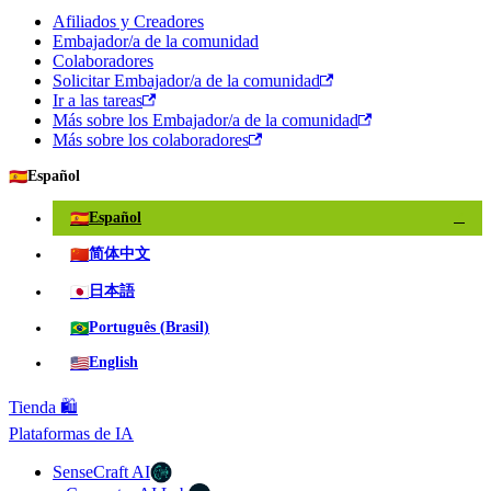
Afiliados y Creadores
Embajador/a de la comunidad
Colaboradores
Solicitar Embajador/a de la comunidad
Ir a las tareas
Más sobre los Embajador/a de la comunidad
Más sobre los colaboradores
🇪🇸
Español
🇪🇸
Español
✓
🇨🇳
简体中文
🇯🇵
日本語
🇧🇷
Português (Brasil)
🇺🇸
English
Tienda 🛍️
Plataformas de IA
SenseCraft AI