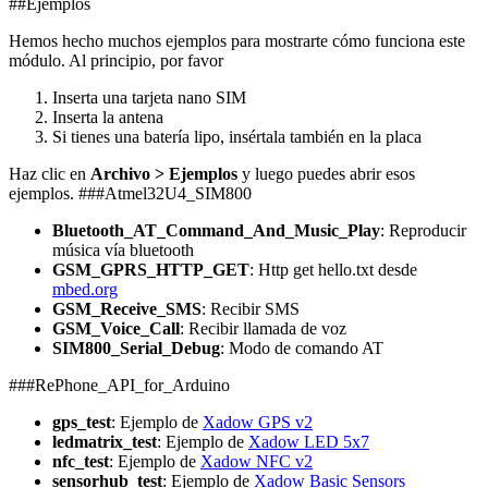
##Ejemplos
Hemos hecho muchos ejemplos para mostrarte cómo funciona este
módulo. Al principio, por favor
Inserta una tarjeta nano SIM
Inserta la antena
Si tienes una batería lipo, insértala también en la placa
Haz clic en
Archivo > Ejemplos
y luego puedes abrir esos
ejemplos. ###Atmel32U4_SIM800
Bluetooth_AT_Command_And_Music_Play
: Reproducir
música vía bluetooth
GSM_GPRS_HTTP_GET
: Http get hello.txt desde
mbed.org
GSM_Receive_SMS
: Recibir SMS
GSM_Voice_Call
: Recibir llamada de voz
SIM800_Serial_Debug
: Modo de comando AT
###RePhone_API_for_Arduino
gps_test
: Ejemplo de
Xadow GPS v2
ledmatrix_test
: Ejemplo de
Xadow LED 5x7
nfc_test
: Ejemplo de
Xadow NFC v2
sensorhub_test
: Ejemplo de
Xadow Basic Sensors