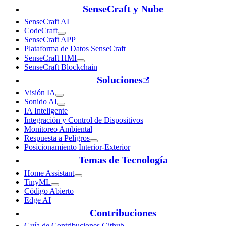
SenseCraft y Nube
SenseCraft AI
CodeCraft
SenseCraft APP
Plataforma de Datos SenseCraft
SenseCraft HMI
SenseCraft Blockchain
Soluciones
Visión IA
Sonido AI
IA Inteligente
Integración y Control de Dispositivos
Monitoreo Ambiental
Respuesta a Peligros
Posicionamiento Interior-Exterior
Temas de Tecnología
Home Assistant
TinyML
Código Abierto
Edge AI
Contribuciones
Guía de Contribuciones Github