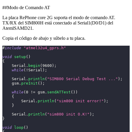
##Modo de Comando AT
La placa RePhone core 2G soporta el modo de comando AT.
TX/RX del SIM800H está conectado al Serial1(D0/D1) del
AtemlSAMD21.
Copia el código de abajo y súbelo a tu placa.
#
include
"atmel32u4_gprs.h"
void
setup
(
)
{
    Serial
.
begin
(
9600
)
;
while
(
!
Serial
)
;
    Serial
.
println
(
"SIM800 Serial Debug Test ..."
)
;
    gsm
.
preInit
(
)
;
while
(
0
!=
 gsm
.
sendATTest
(
)
)
{
        Serial
.
println
(
"sim800 init error!"
)
;
}
    Serial
.
println
(
"sim800 init O.K!"
)
;
}
void
loop
(
)
{