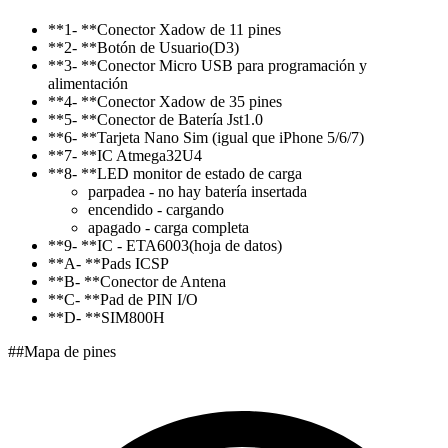
**1- **Conector Xadow de 11 pines
**2- **Botón de Usuario(D3)
**3- **Conector Micro USB para programación y
alimentación
**4- **Conector Xadow de 35 pines
**5- **Conector de Batería Jst1.0
**6- **Tarjeta Nano Sim (igual que iPhone 5/6/7)
**7- **IC Atmega32U4
**8- **LED monitor de estado de carga
parpadea - no hay batería insertada
encendido - cargando
apagado - carga completa
**9- **IC - ETA6003(hoja de datos)
**A- **Pads ICSP
**B- **Conector de Antena
**C- **Pad de PIN I/O
**D- **SIM800H
##Mapa de pines