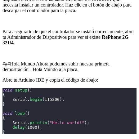
necesita instalar un controlador. Haz clic en el botón de abajo para
descargar el controlador para la placa.
Para asegurarte de que el controlador se instaló correctamente, abre
tu Administrador de Dispositivos para ver si existe
RePhone 2G
32U4
.
###Hola Mundo Ahora podemos subir nuestra primera
demostración - Hola Mundo a la placa.
Abre tu Arduino IDE y copia el código de abajo:
void
setup
(
)
{
    Serial
.
begin
(
115200
)
;
}
void
loop
(
)
{
    Serial
.
println
(
"Hello world!"
)
;
delay
(
1000
)
;
}