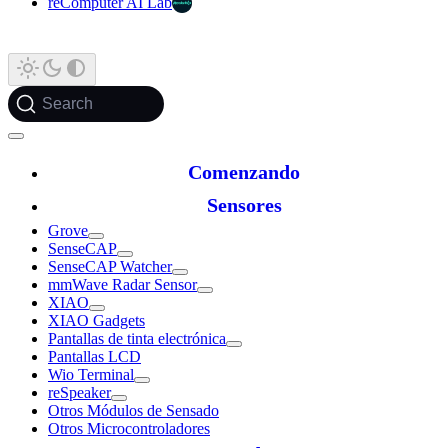
reComputer AI Lab
Search
Comenzando
Sensores
Grove
SenseCAP
SenseCAP Watcher
mmWave Radar Sensor
XIAO
XIAO Gadgets
Pantallas de tinta electrónica
Pantallas LCD
Wio Terminal
reSpeaker
Otros Módulos de Sensado
Otros Microcontroladores