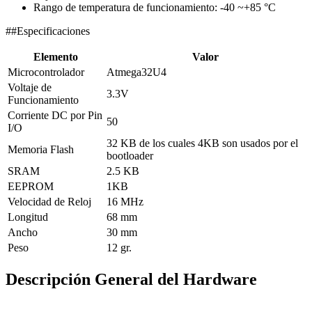
Rango de temperatura de funcionamiento: -40 ~+85 °C
##Especificaciones
Elemento
Valor
Microcontrolador
Atmega32U4
Voltaje de
3.3V
Funcionamiento
Corriente DC por Pin
50
I/O
32 KB de los cuales 4KB son usados por el
Memoria Flash
bootloader
SRAM
2.5 KB
EEPROM
1KB
Velocidad de Reloj
16 MHz
Longitud
68 mm
Ancho
30 mm
Peso
12 gr.
Descripción General del Hardware