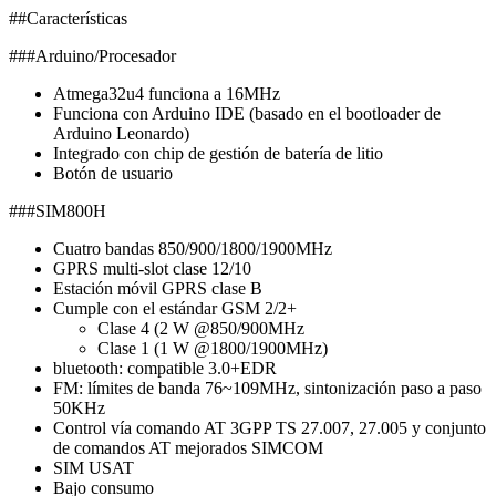
##Características
###Arduino/Procesador
Atmega32u4 funciona a 16MHz
Funciona con Arduino IDE (basado en el bootloader de
Arduino Leonardo)
Integrado con chip de gestión de batería de litio
Botón de usuario
###SIM800H
Cuatro bandas 850/900/1800/1900MHz
GPRS multi-slot clase 12/10
Estación móvil GPRS clase B
Cumple con el estándar GSM 2/2+
Clase 4 (2 W @850/900MHz
Clase 1 (1 W @1800/1900MHz)
bluetooth: compatible 3.0+EDR
FM: límites de banda 76~109MHz, sintonización paso a paso
50KHz
Control vía comando AT 3GPP TS 27.007, 27.005 y conjunto
de comandos AT mejorados SIMCOM
SIM USAT
Bajo consumo