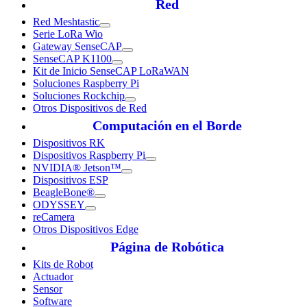
Red
Red Meshtastic
Serie LoRa Wio
Gateway SenseCAP
SenseCAP K1100
Kit de Inicio SenseCAP LoRaWAN
Soluciones Raspberry Pi
Soluciones Rockchip
Otros Dispositivos de Red
Computación en el Borde
Dispositivos RK
Dispositivos Raspberry Pi
NVIDIA® Jetson™
Dispositivos ESP
BeagleBone®
ODYSSEY
reCamera
Otros Dispositivos Edge
Página de Robótica
Kits de Robot
Actuador
Sensor
Software