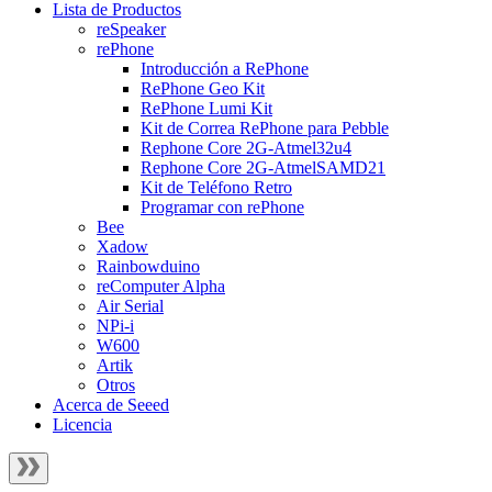
Lista de Productos
reSpeaker
rePhone
Introducción a RePhone
RePhone Geo Kit
RePhone Lumi Kit
Kit de Correa RePhone para Pebble
Rephone Core 2G-Atmel32u4
Rephone Core 2G-AtmelSAMD21
Kit de Teléfono Retro
Programar con rePhone
Bee
Xadow
Rainbowduino
reComputer Alpha
Air Serial
NPi-i
W600
Artik
Otros
Acerca de Seeed
Licencia