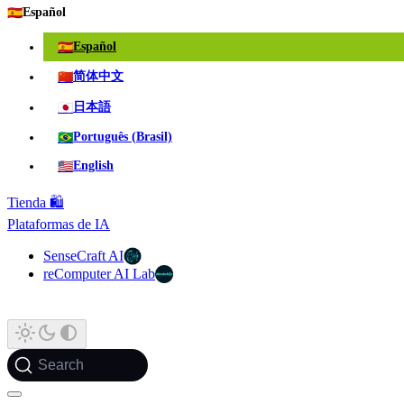
🇪🇸
Español
🇪🇸
Español
🇨🇳
简体中文
🇯🇵
日本語
🇧🇷
Português (Brasil)
🇺🇸
English
Tienda 🛍️
Plataformas de IA
SenseCraft AI
reComputer AI Lab
Search