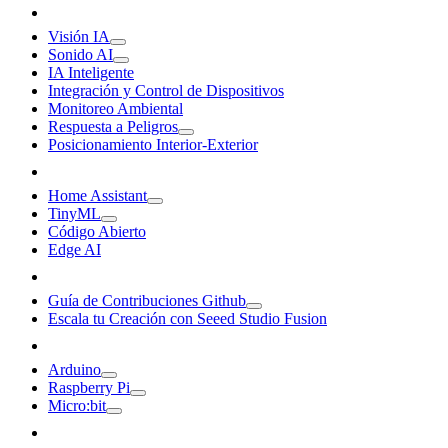
Visión IA
Sonido AI
IA Inteligente
Integración y Control de Dispositivos
Monitoreo Ambiental
Respuesta a Peligros
Posicionamiento Interior-Exterior
Home Assistant
TinyML
Código Abierto
Edge AI
Guía de Contribuciones Github
Escala tu Creación con Seeed Studio Fusion
Arduino
Raspberry Pi
Micro:bit