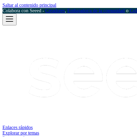
Saltar al contenido principal
Colabora con Seeed -
Creadores
,
Embajador/a de la comunidad
o
Col
Enlaces rápidos
Explorar por temas