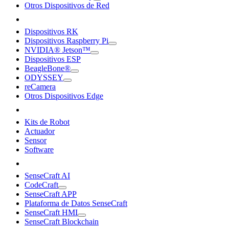
Otros Dispositivos de Red
Dispositivos RK
Dispositivos Raspberry Pi
NVIDIA® Jetson™
Dispositivos ESP
BeagleBone®
ODYSSEY
reCamera
Otros Dispositivos Edge
Kits de Robot
Actuador
Sensor
Software
SenseCraft AI
CodeCraft
SenseCraft APP
Plataforma de Datos SenseCraft
SenseCraft HMI
SenseCraft Blockchain