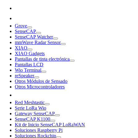
Grove
SenseCAP
SenseCAP Watcher
mmWave Radar Sensor
XIAO
XIAO Gadgets
Pantallas de tinta electrónica
Pantallas LCD
Wio Terminal
reSpeaker
Otros Módulos de Sensado
Otros Microcontroladores
Red Meshtastic
Serie LoRa Wio
Gateway SenseCAP
SenseCAP K1100
Kit de Inicio SenseCAP LoRaWAN
Soluciones Raspberry Pi
Soluciones Rockchip