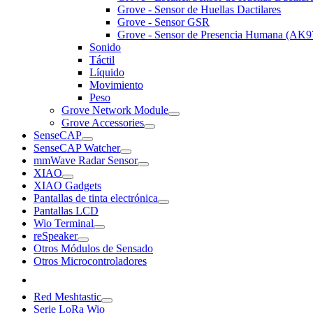
Grove - Sensor de Huellas Dactilares
Grove - Sensor GSR
Grove - Sensor de Presencia Humana (AK9
Sonido
Táctil
Líquido
Movimiento
Peso
Grove Network Module
Grove Accessories
SenseCAP
SenseCAP Watcher
mmWave Radar Sensor
XIAO
XIAO Gadgets
Pantallas de tinta electrónica
Pantallas LCD
Wio Terminal
reSpeaker
Otros Módulos de Sensado
Otros Microcontroladores
Red Meshtastic
Serie LoRa Wio