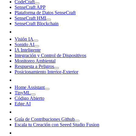
CodeCraft
SenseCraft APP
Plataforma de Datos SenseCraft
SenseCraft HMI
SenseCraft Blockchain
Visión IA
Sonido AI
IA Inteligente
Integración y Control de Dispositivos
Monitoreo Ambiental
Respuesta a Peligros
Posicionamiento Interior-Exterior
Home Assistant
TinyML
Código Abierto
Edge AI
Guía de Contribuciones Github
Escala tu Creación con Seeed Studio Fusion