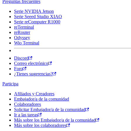
Preguntas frecuentes
Serie NVIDIA Jetson
Serie Seeed Studio XIAO
Serie reComputer R1000
reTerminal
reRouter
Odyssey
Wio Terminal
Discord
Correo electrónico
Foro
¿Tienes sugerencias?
Participa
Afiliados y Creadores
Embajador/a de la comunidad
Colaboradores
Solicitar Embajador/a de la comunidad
Ir a las tareas
Más sobre los Embajador/a de la comunidad
Más sobre los colaboradores