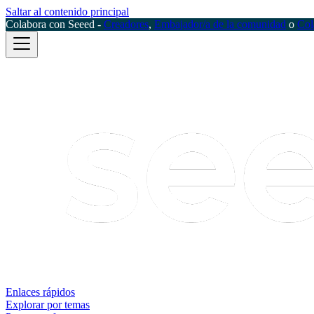
Saltar al contenido principal
Colabora con Seeed -
Creadores
,
Embajador/a de la comunidad
o
Col
Enlaces rápidos
Explorar por temas