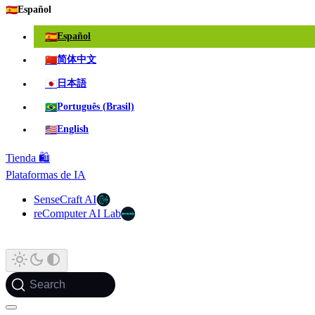
🇪🇸
Español
🇪🇸
Español
🇨🇳
简体中文
🇯🇵
日本語
🇧🇷
Português (Brasil)
🇺🇸
English
Tienda 🛍️
Plataformas de IA
SenseCraft AI
reComputer AI Lab
Search