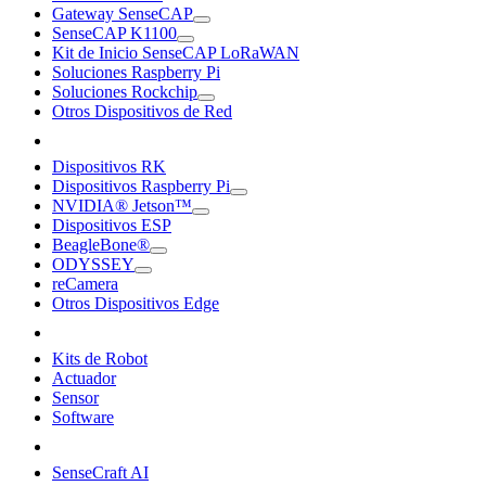
Gateway SenseCAP
SenseCAP K1100
Kit de Inicio SenseCAP LoRaWAN
Soluciones Raspberry Pi
Soluciones Rockchip
Otros Dispositivos de Red
Dispositivos RK
Dispositivos Raspberry Pi
NVIDIA® Jetson™
Dispositivos ESP
BeagleBone®
ODYSSEY
reCamera
Otros Dispositivos Edge
Kits de Robot
Actuador
Sensor
Software
SenseCraft AI