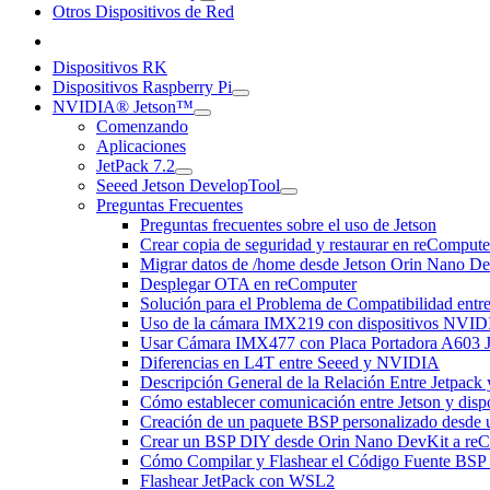
Otros Dispositivos de Red
Dispositivos RK
Dispositivos Raspberry Pi
NVIDIA® Jetson™
Comenzando
Aplicaciones
JetPack 7.2
Seeed Jetson DevelopTool
Preguntas Frecuentes
Preguntas frecuentes sobre el uso de Jetson
Crear copia de seguridad y restaurar en reCompute
Migrar datos de /home desde Jetson Orin Nano De
Desplegar OTA en reComputer
Solución para el Problema de Compatibilidad en
Uso de la cámara IMX219 con dispositivos NVID
Usar Cámara IMX477 con Placa Portadora A603 J
Diferencias en L4T entre Seeed y NVIDIA
Descripción General de la Relación Entre Jetpack 
Cómo establecer comunicación entre Jetson y dis
Creación de un paquete BSP personalizado desde u
Crear un BSP DIY desde Orin Nano DevKit a reCo
Cómo Compilar y Flashear el Código Fuente BSP 
Flashear JetPack con WSL2