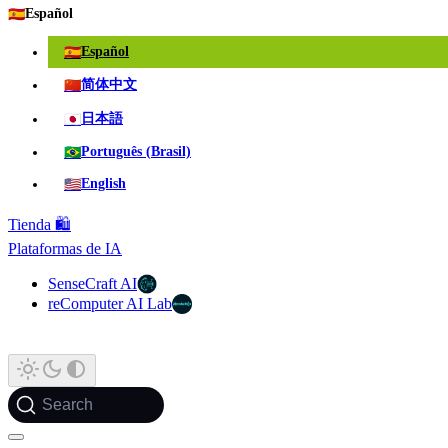
🇪🇸
Español
🇪🇸
Español
🇨🇳
简体中文
🇯🇵
日本語
🇧🇷
Português (Brasil)
🇺🇸
English
Tienda 🛍️
Plataformas de IA
SenseCraft AI
reComputer AI Lab
Search