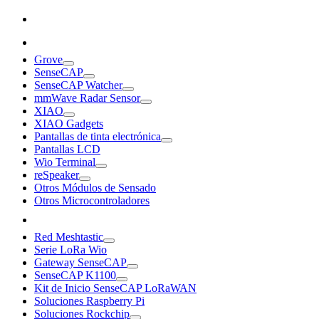
Grove
SenseCAP
SenseCAP Watcher
mmWave Radar Sensor
XIAO
XIAO Gadgets
Pantallas de tinta electrónica
Pantallas LCD
Wio Terminal
reSpeaker
Otros Módulos de Sensado
Otros Microcontroladores
Red Meshtastic
Serie LoRa Wio
Gateway SenseCAP
SenseCAP K1100
Kit de Inicio SenseCAP LoRaWAN
Soluciones Raspberry Pi
Soluciones Rockchip