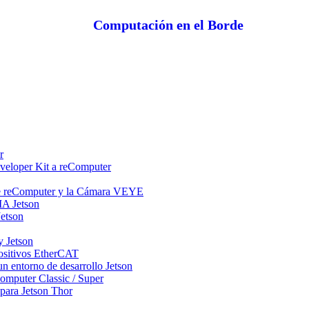
Computación en el Borde
r
veloper Kit a reComputer
tre reComputer y la Cámara VEYE
IA Jetson
etson
y Jetson
positivos EtherCAT
n entorno de desarrollo Jetson
mputer Classic / Super
para Jetson Thor