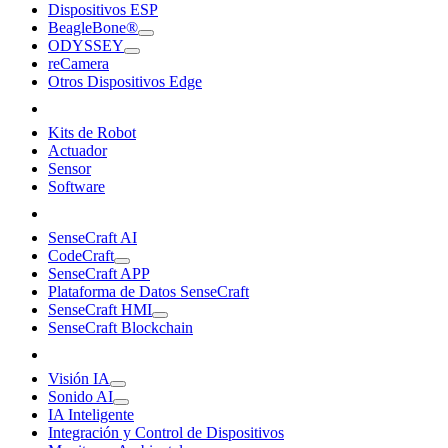
Dispositivos ESP
BeagleBone®
ODYSSEY
reCamera
Otros Dispositivos Edge
Kits de Robot
Actuador
Sensor
Software
SenseCraft AI
CodeCraft
SenseCraft APP
Plataforma de Datos SenseCraft
SenseCraft HMI
SenseCraft Blockchain
Visión IA
Sonido AI
IA Inteligente
Integración y Control de Dispositivos