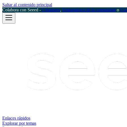
Saltar al contenido principal
Colabora con Seeed -
Creadores
,
Embajador/a de la comunidad
o
Col
Enlaces rápidos
Explorar por temas