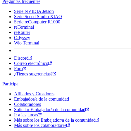
Preguntas frecuentes
Serie NVIDIA Jetson
Serie Seeed Studio XIAO
Serie reComputer R1000
reTerminal
reRouter
Odyssey
Wio Terminal
Discord
Correo electrónico
Foro
¿Tienes sugerencias?
Participa
Afiliados y Creadores
Embajador/a de la comunidad
Colaboradores
Solicitar Embajador/a de la comunidad
Ir a las tareas
Más sobre los Embajador/a de la comunidad
Más sobre los colaboradores