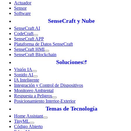
Actuador
Sensor
Software
SenseCraft y Nube
SenseCraft AI
CodeCraft
SenseCraft APP
Plataforma de Datos SenseCraft
SenseCraft HMI
SenseCraft Blockchain
Soluciones
Visión IA
Sonido AI
IA Inteligente
Integración y Control de Dispositivos
Monitoreo Ambiental
Respuesta a Peligros
Posicionamiento Interior-Exterior
Temas de Tecnología
Home Assistant
TinyML
Código Abierto