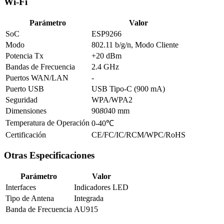
Wi-Fi
Parámetro
Valor
SoC
ESP9266
Modo
802.11 b/g/n, Modo Cliente
Potencia Tx
+20 dBm
Bandas de Frecuencia
2.4 GHz
Puertos WAN/LAN
-
Puerto USB
USB Tipo-C (900 mA)
Seguridad
WPA/WPA2
Dimensiones
90
80
40 mm
Temperatura de Operación
0-40℃
Certificación
CE/FC/IC/RCM/WPC/RoHS
Otras Especificaciones
Parámetro
Valor
Interfaces
Indicadores LED
Tipo de Antena
Integrada
Banda de Frecuencia
AU915