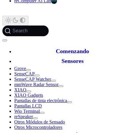
reComputer AI Lab
Search
Comenzando
Sensores
Grove
SenseCAP
SenseCAP Watcher
mmWave Radar Sensor
XIAO
XIAO Gadgets
Pantallas de tinta electrónica
Pantallas LCD
Wio Terminal
reSpeaker
Otros Módulos de Sensado
Otros Microcontroladores