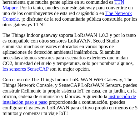
herramienta que mucha gente aplica en su comunidad es
TTN
Mapper
. Por lo tanto, puedes usar este gateway para convertirte en
uno de los contribuyentes de esta red cargándolo en
The Network
Console
, ¡o disfrutar de la red comunitaria pública construida por los
otros gateways TTN!
The Things Indoor gateway soporta LoRaWAN 1.0.3 y por lo tanto
es compatible con otros sensores LoRaWAN. Seeed Studio
suministra muchos sensores enfocados en varios tipos de
aplicaciones de detección ambiental inalámbrica. Si también
necesitas algunos sensores para escenarios exteriores que midan
CO2, humedad del suelo y temperatura, solo por nombrar algunos,
los sensores SenseCAP
son tu mejor opción.
Con el uso de The Things Indoor LoRaWAN WiFi Gateway, The
Things Network Console, y SenseCAP LoRaWAN Sensors, puedes
construir fácilmente tu propio sistema IoT en casa, en tu jardín, en la
oficina, cadena de suministro y fábricas. Siguiendo la
instrucción de
instalación paso a paso
proporcionada a continuación, ¡puedes
configurar el gateway LoRaWAN para el tuyo propio en menos de 5
minutos y comenzar tu viaje IoT!