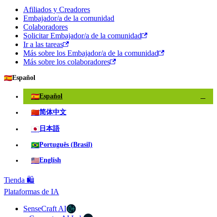
Afiliados y Creadores
Embajador/a de la comunidad
Colaboradores
Solicitar Embajador/a de la comunidad
Ir a las tareas
Más sobre los Embajador/a de la comunidad
Más sobre los colaboradores
🇪🇸
Español
🇪🇸
Español
✓
🇨🇳
简体中文
🇯🇵
日本語
🇧🇷
Português (Brasil)
🇺🇸
English
Tienda 🛍️
Plataformas de IA
SenseCraft AI