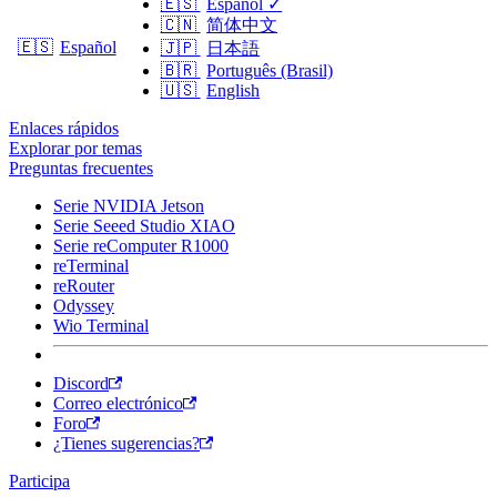
🇪🇸
Español
✓
🇨🇳
简体中文
🇪🇸
Español
🇯🇵
日本語
🇧🇷
Português (Brasil)
🇺🇸
English
Enlaces rápidos
Explorar por temas
Preguntas frecuentes
Serie NVIDIA Jetson
Serie Seeed Studio XIAO
Serie reComputer R1000
reTerminal
reRouter
Odyssey
Wio Terminal
Discord
Correo electrónico
Foro
¿Tienes sugerencias?
Participa