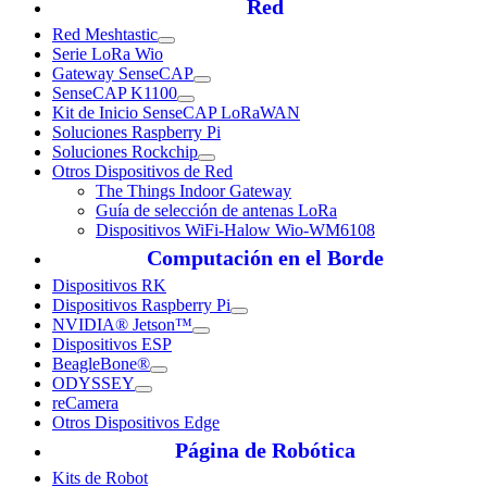
Red
Red Meshtastic
Serie LoRa Wio
Gateway SenseCAP
SenseCAP K1100
Kit de Inicio SenseCAP LoRaWAN
Soluciones Raspberry Pi
Soluciones Rockchip
Otros Dispositivos de Red
The Things Indoor Gateway
Guía de selección de antenas LoRa
Dispositivos WiFi-Halow Wio-WM6108
Computación en el Borde
Dispositivos RK
Dispositivos Raspberry Pi
NVIDIA® Jetson™
Dispositivos ESP
BeagleBone®
ODYSSEY
reCamera
Otros Dispositivos Edge
Página de Robótica
Kits de Robot