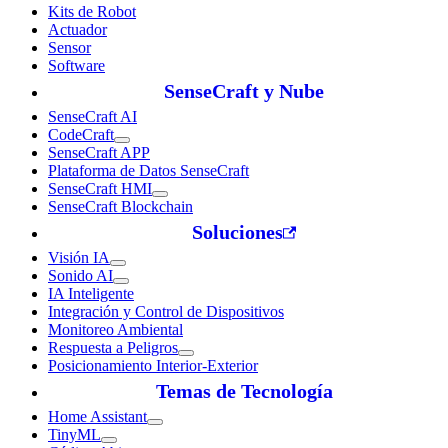
Kits de Robot
Actuador
Sensor
Software
SenseCraft y Nube
SenseCraft AI
CodeCraft
SenseCraft APP
Plataforma de Datos SenseCraft
SenseCraft HMI
SenseCraft Blockchain
Soluciones
Visión IA
Sonido AI
IA Inteligente
Integración y Control de Dispositivos
Monitoreo Ambiental
Respuesta a Peligros
Posicionamiento Interior-Exterior
Temas de Tecnología
Home Assistant
TinyML