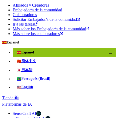
Afiliados y Creadores
Embajador/a de la comunidad
Colaboradores
Solicitar Embajador/a de la comunidad
Ir a las tareas
Más sobre los Embajador/a de la comunidad
Más sobre los colaboradores
🇪🇸
Español
🇪🇸
Español
✓
🇨🇳
简体中文
🇯🇵
日本語
🇧🇷
Português (Brasil)
🇺🇸
English
Tienda 🛍️
Plataformas de IA
SenseCraft AI