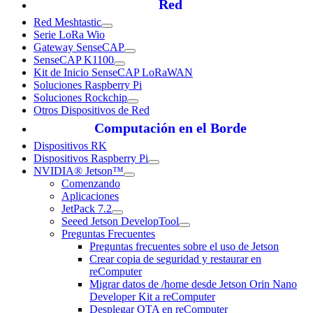
Red
Red Meshtastic
Serie LoRa Wio
Gateway SenseCAP
SenseCAP K1100
Kit de Inicio SenseCAP LoRaWAN
Soluciones Raspberry Pi
Soluciones Rockchip
Otros Dispositivos de Red
Computación en el Borde
Dispositivos RK
Dispositivos Raspberry Pi
NVIDIA® Jetson™
Comenzando
Aplicaciones
JetPack 7.2
Seeed Jetson DevelopTool
Preguntas Frecuentes
Preguntas frecuentes sobre el uso de Jetson
Crear copia de seguridad y restaurar en
reComputer
Migrar datos de /home desde Jetson Orin Nano
Developer Kit a reComputer
Desplegar OTA en reComputer