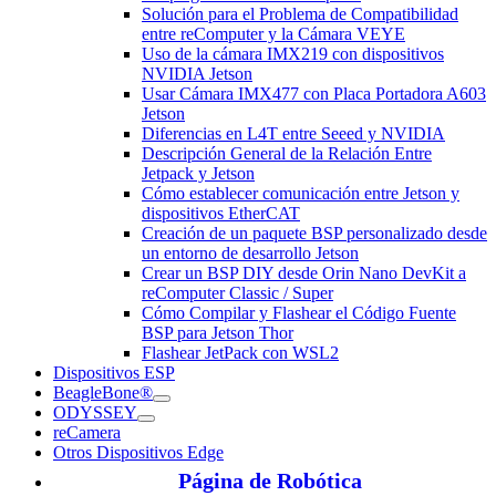
Solución para el Problema de Compatibilidad
entre reComputer y la Cámara VEYE
Uso de la cámara IMX219 con dispositivos
NVIDIA Jetson
Usar Cámara IMX477 con Placa Portadora A603
Jetson
Diferencias en L4T entre Seeed y NVIDIA
Descripción General de la Relación Entre
Jetpack y Jetson
Cómo establecer comunicación entre Jetson y
dispositivos EtherCAT
Creación de un paquete BSP personalizado desde
un entorno de desarrollo Jetson
Crear un BSP DIY desde Orin Nano DevKit a
reComputer Classic / Super
Cómo Compilar y Flashear el Código Fuente
BSP para Jetson Thor
Flashear JetPack con WSL2
Dispositivos ESP
BeagleBone®
ODYSSEY
reCamera
Otros Dispositivos Edge
Página de Robótica