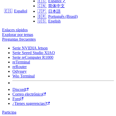
🇪🇸
Español
✓
🇨🇳
简体中文
🇪🇸
Español
🇯🇵
日本語
🇧🇷
Português (Brasil)
🇺🇸
English
Enlaces rápidos
Explorar por temas
Preguntas frecuentes
Serie NVIDIA Jetson
Serie Seeed Studio XIAO
Serie reComputer R1000
reTerminal
reRouter
Odyssey
Wio Terminal
Discord
Correo electrónico
Foro
¿Tienes sugerencias?
Participa