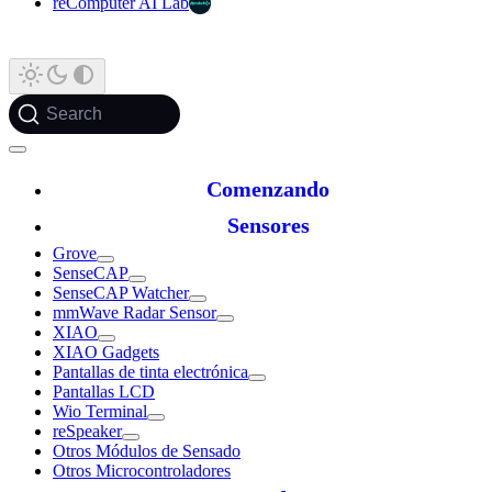
reComputer AI Lab
Search
Comenzando
Sensores
Grove
SenseCAP
SenseCAP Watcher
mmWave Radar Sensor
XIAO
XIAO Gadgets
Pantallas de tinta electrónica
Pantallas LCD
Wio Terminal
reSpeaker
Otros Módulos de Sensado
Otros Microcontroladores