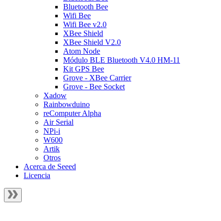
Bluetooth Bee
Wifi Bee
Wifi Bee v2.0
XBee Shield
XBee Shield V2.0
Atom Node
Módulo BLE Bluetooth V4.0 HM-11
Kit GPS Bee
Grove - XBee Carrier
Grove - Bee Socket
Xadow
Rainbowduino
reComputer Alpha
Air Serial
NPi-i
W600
Artik
Otros
Acerca de Seeed
Licencia