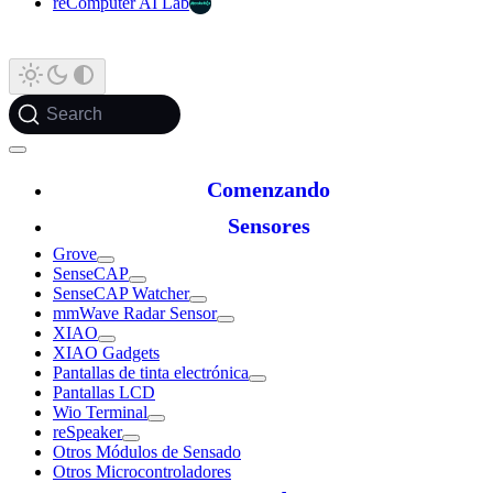
reComputer AI Lab
Search
Comenzando
Sensores
Grove
SenseCAP
SenseCAP Watcher
mmWave Radar Sensor
XIAO
XIAO Gadgets
Pantallas de tinta electrónica
Pantallas LCD
Wio Terminal
reSpeaker
Otros Módulos de Sensado
Otros Microcontroladores