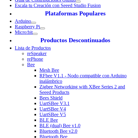
Escala tu Creación con Seeed Studio Fusion
Plataformas Populares
Arduino
Raspberry Pi
Micro:bit
Productos Descontinuados
Lista de Productos
reSpeaker
rePhone
Bee
Mesh Bee
RFbee V1.1 - Nodo compatible con Arduino
inalámbrico
Zigbee Networking with XBee Series 2 and
Seeed Products
Bees Shield
UartSBee V3.1
UartSBee V4
UartSBee V5
BLE Bee
BLE (dual) Bee v1.0
Bluetooth Bee v2.0
Bluetooth Bee