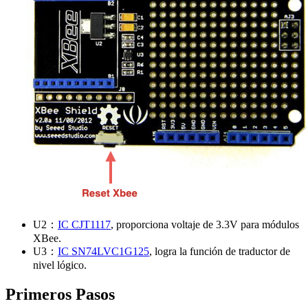
U2：
IC CJT1117
, proporciona voltaje de 3.3V para módulos
XBee.
U3：
IC SN74LVC1G125
, logra la función de traductor de
nivel lógico.
Primeros Pasos