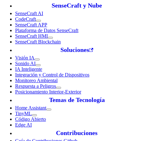
SenseCraft y Nube
SenseCraft AI
CodeCraft
SenseCraft APP
Plataforma de Datos SenseCraft
SenseCraft HMI
SenseCraft Blockchain
Soluciones
Visión IA
Sonido AI
IA Inteligente
Integración y Control de Dispositivos
Monitoreo Ambiental
Respuesta a Peligros
Posicionamiento Interior-Exterior
Temas de Tecnología
Home Assistant
TinyML
Código Abierto
Edge AI
Contribuciones
Guía de Contribuciones Github