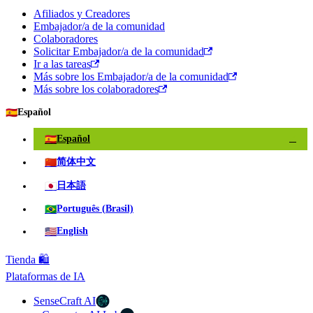
Afiliados y Creadores
Embajador/a de la comunidad
Colaboradores
Solicitar Embajador/a de la comunidad
Ir a las tareas
Más sobre los Embajador/a de la comunidad
Más sobre los colaboradores
🇪🇸
Español
🇪🇸
Español
✓
🇨🇳
简体中文
🇯🇵
日本語
🇧🇷
Português (Brasil)
🇺🇸
English
Tienda 🛍️
Plataformas de IA
SenseCraft AI