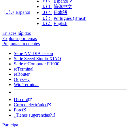
🇪🇸
Español
✓
🇨🇳
简体中文
🇪🇸
Español
🇯🇵
日本語
🇧🇷
Português (Brasil)
🇺🇸
English
Enlaces rápidos
Explorar por temas
Preguntas frecuentes
Serie NVIDIA Jetson
Serie Seeed Studio XIAO
Serie reComputer R1000
reTerminal
reRouter
Odyssey
Wio Terminal
Discord
Correo electrónico
Foro
¿Tienes sugerencias?
Participa