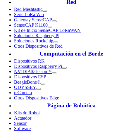
Red
Red Meshtastic
Serie LoRa Wio
Gateway SenseCAP
SenseCAP K1100
Kit de Inicio SenseCAP LoRaWAN
Soluciones Raspberry Pi
Soluciones Rockchip
Otros Dispositivos de Red
Computación en el Borde
Dispositivos RK
Dispositivos Raspberry Pi
NVIDIA® Jetson™
Dispositivos ESP
BeagleBone®
ODYSSEY
reCamera
Otros Dispositivos Edge
Página de Robótica
Kits de Robot
Actuador
Sensor
Software