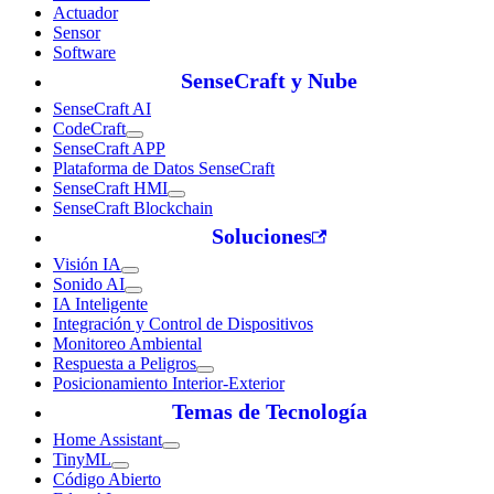
Actuador
Sensor
Software
SenseCraft y Nube
SenseCraft AI
CodeCraft
SenseCraft APP
Plataforma de Datos SenseCraft
SenseCraft HMI
SenseCraft Blockchain
Soluciones
Visión IA
Sonido AI
IA Inteligente
Integración y Control de Dispositivos
Monitoreo Ambiental
Respuesta a Peligros
Posicionamiento Interior-Exterior
Temas de Tecnología
Home Assistant
TinyML
Código Abierto