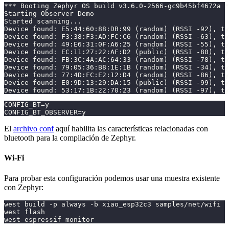
*** Booting Zephyr OS build v3.6.0-2566-gc9b45bf4672a *
Starting Observer Demo
Started scanning...
Device found: E5:44:60:88:DB:99 (random) (RSSI -92), t
Device found: F3:38:F3:AD:FC:C6 (random) (RSSI -63), ty
Device found: 49:E6:31:0F:A6:25 (random) (RSSI -55), t
Device found: EC:11:27:22:AF:D2 (public) (RSSI -80), t
Device found: FB:3C:4A:AC:64:33 (random) (RSSI -78), t
Device found: 79:05:36:B8:1E:1B (random) (RSSI -34), ty
Device found: 77:4D:FC:E2:12:D4 (random) (RSSI -86), ty
Device found: E0:9D:13:29:DA:15 (public) (RSSI -99), t
Device found: 53:17:1B:22:70:23 (random) (RSSI -97), t
CONFIG_BT=y
CONFIG_BT_OBSERVER=y
El
archivo conf
aquí habilita las características relacionadas con
bluetooth para la compilación de Zephyr.
Wi-Fi
Para probar esta configuración podemos usar una muestra existente
con Zephyr:
west build -p always -b xiao_esp32c3 samples/net/wifi
west flash
west espressif monitor