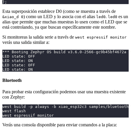
};
Esta superposición establece D0 (como se muestra a través de
) como un LED y lo asocia con el alias
.
es un
&xiao_d 0
led0
led0
alias que permite que muchas muestras lo usen como el LED que se
está controlando, ya que buscan específicamente este nombre.
Si monitoreas la salida serie a través de
west espressif monitor
verás una salida similar a:
*** Booting Zephyr OS build v3.6.0-2566-gc9b45bf4672a *
LED state: OFF
LED state: ON
LED state: OFF
LED state: ON
Bluetooth
Para probar esta configuración podemos usar una muestra existente
con Zephyr:
west build -p always -b xiao_esp32c3 samples/bluetooth/
west flash
west espressif monitor
Verás una consola disponible para enviar comandos a la placa: