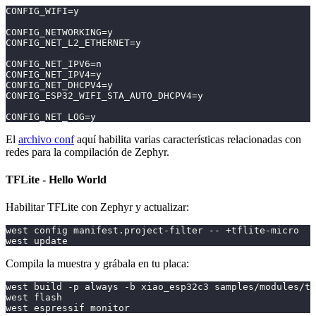
CONFIG_WIFI=y
CONFIG_NETWORKING=y
CONFIG_NET_L2_ETHERNET=y
CONFIG_NET_IPV6=n
CONFIG_NET_IPV4=y
CONFIG_NET_DHCPV4=y
CONFIG_ESP32_WIFI_STA_AUTO_DHCPV4=y
CONFIG_NET_LOG=y
El
archivo conf
aquí habilita varias características relacionadas con
redes para la compilación de Zephyr.
TFLite - Hello World
Habilitar TFLite con Zephyr y actualizar:
west config manifest.project-filter -- +tflite-micro
west update
Compila la muestra y grábala en tu placa:
west build -p always -b xiao_esp32c3 samples/modules/tf
west flash
west espressif monitor