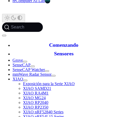
reComputer AI Lab
Search
Comenzando
Sensores
Grove
SenseCAP
SenseCAP Watcher
mmWave Radar Sensor
XIAO
Exposición para la Serie XIAO
XIAO SAMD21
XIAO RA4M1
XIAO MG24
XIAO RP2040
XIAO RP2350
XIAO nRF52840 Series
XIAO nRF54L15 Series