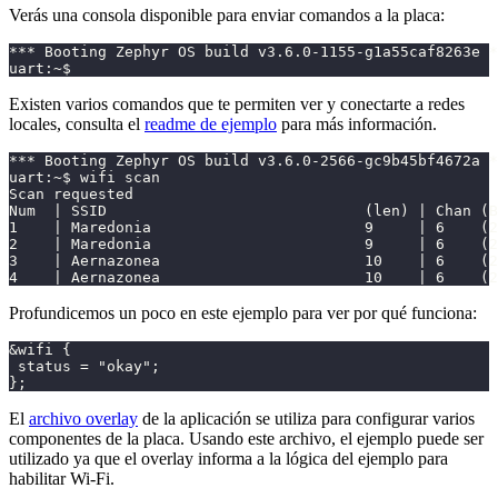
Verás una consola disponible para enviar comandos a la placa:
*** Booting Zephyr OS build v3.6.0-1155-g1a55caf8263e *
uart:~$
Existen varios comandos que te permiten ver y conectarte a redes
locales, consulta el
readme de ejemplo
para más información.
*** Booting Zephyr OS build v3.6.0-2566-gc9b45bf4672a *
uart:~$ wifi scan
Scan requested
Num  | SSID                             (len) | Chan (B
1    | Maredonia                        9     | 6    (2
2    | Maredonia                        9     | 6    (2
3    | Aernazonea                       10    | 6    (2
4    | Aernazonea                       10    | 6    (2
Profundicemos un poco en este ejemplo para ver por qué funciona:
&wifi {
 status = "okay";
};
El
archivo overlay
de la aplicación se utiliza para configurar varios
componentes de la placa. Usando este archivo, el ejemplo puede ser
utilizado ya que el overlay informa a la lógica del ejemplo para
habilitar Wi-Fi.