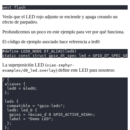
west flash
Verás que el LED rojo adjunto se enciende y apaga creando un
efecto de parpadeo.
Profundicemos un poco en este ejemplo para ver por qué funciona.
El código de ejemplo asociado hace referencia a led0:
#define LED0_NODE DT_ALIAS(led0)
static const struct gpio_dt_spec led = GPIO_DT_SPEC_GET
La superposición LED (
xiao-zephyr-
) define este LED para nosotros:
examples/d0_led.overlay
/ {
 aliases {
  led0 = &led0;
 };
 leds {
  compatible = "gpio-leds";
  led0: led_0 {
   gpios = <&xiao_d 0 GPIO_ACTIVE_HIGH>;
   label = "Demo LED";
  };
 };