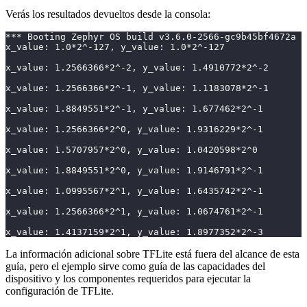
Verás los resultados devueltos desde la consola:
*** Booting Zephyr OS build v3.6.0-2566-gc9b45bf4672a *
x_value: 1.0*2^-127, y_value: 1.0*2^-127
x_value: 1.2566366*2^-2, y_value: 1.4910772*2^-2
x_value: 1.2566366*2^-1, y_value: 1.1183078*2^-1
x_value: 1.8849551*2^-1, y_value: 1.677462*2^-1
x_value: 1.2566366*2^0, y_value: 1.9316229*2^-1
x_value: 1.5707957*2^0, y_value: 1.0420598*2^0
x_value: 1.8849551*2^0, y_value: 1.9146791*2^-1
x_value: 1.0995567*2^1, y_value: 1.6435742*2^-1
x_value: 1.2566366*2^1, y_value: 1.0674761*2^-1
x_value: 1.4137159*2^1, y_value: 1.8977352*2^-3
La información adicional sobre TFLite está fuera del alcance de esta
guía, pero el ejemplo sirve como guía de las capacidades del
dispositivo y los componentes requeridos para ejecutar la
configuración de TFLite.