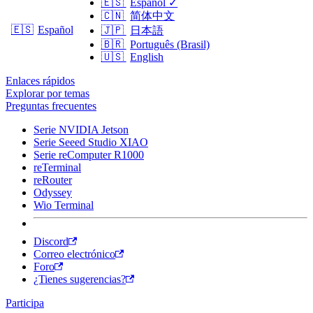
🇪🇸
Español
✓
🇨🇳
简体中文
🇪🇸
Español
🇯🇵
日本語
🇧🇷
Português (Brasil)
🇺🇸
English
Enlaces rápidos
Explorar por temas
Preguntas frecuentes
Serie NVIDIA Jetson
Serie Seeed Studio XIAO
Serie reComputer R1000
reTerminal
reRouter
Odyssey
Wio Terminal
Discord
Correo electrónico
Foro
¿Tienes sugerencias?
Participa