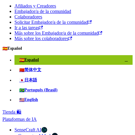
Afiliados y Creadores
Embajador/a de la comunidad
Colaboradores
Solicitar Embajador/a de la comunidad
Ir a las tareas
Más sobre los Embajador/a de la comunidad
Más sobre los colaboradores
🇪🇸
Español
🇪🇸
Español
✓
🇨🇳
简体中文
🇯🇵
日本語
🇧🇷
Português (Brasil)
🇺🇸
English
Tienda 🛍️
Plataformas de IA
SenseCraft AI