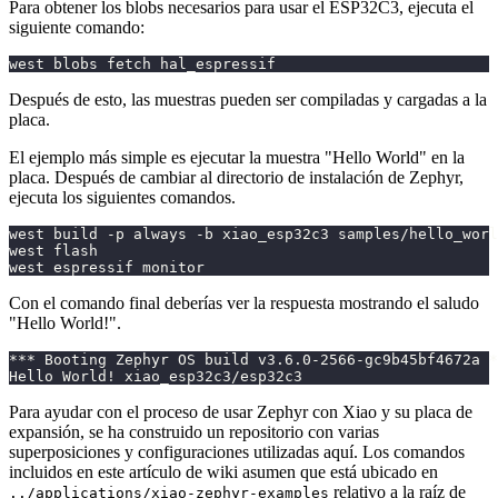
Para obtener los blobs necesarios para usar el ESP32C3, ejecuta el
siguiente comando:
west blobs fetch hal_espressif
Después de esto, las muestras pueden ser compiladas y cargadas a la
placa.
El ejemplo más simple es ejecutar la muestra "Hello World" en la
placa. Después de cambiar al directorio de instalación de Zephyr,
ejecuta los siguientes comandos.
west build -p always -b xiao_esp32c3 samples/hello_worl
west flash
west espressif monitor
Con el comando final deberías ver la respuesta mostrando el saludo
"Hello World!".
*** Booting Zephyr OS build v3.6.0-2566-gc9b45bf4672a *
Hello World! xiao_esp32c3/esp32c3
Para ayudar con el proceso de usar Zephyr con Xiao y su placa de
expansión, se ha construido un repositorio con varias
superposiciones y configuraciones utilizadas aquí. Los comandos
incluidos en este artículo de wiki asumen que está ubicado en
relativo a la raíz de
../applications/xiao-zephyr-examples