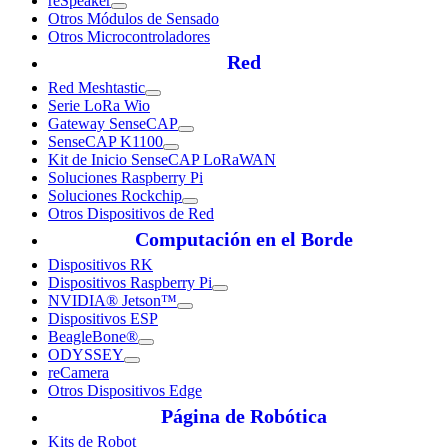
reSpeaker
Otros Módulos de Sensado
Otros Microcontroladores
Red
Red Meshtastic
Serie LoRa Wio
Gateway SenseCAP
SenseCAP K1100
Kit de Inicio SenseCAP LoRaWAN
Soluciones Raspberry Pi
Soluciones Rockchip
Otros Dispositivos de Red
Computación en el Borde
Dispositivos RK
Dispositivos Raspberry Pi
NVIDIA® Jetson™
Dispositivos ESP
BeagleBone®
ODYSSEY
reCamera
Otros Dispositivos Edge
Página de Robótica
Kits de Robot