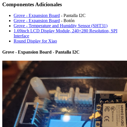
Componentes Adicionales
Grove - Expansion Board
- Pantalla I2C
Grove - Expansion Board
- Botón
Grove - Temperature and Humidity Sensor (SHT31)
1.69inch LCD Display Module, 240×280 Resolution, SPI
Interface
Round Display for Xiao
Grove - Expansion Board - Pantalla I2C